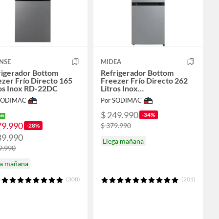
NSE
MIDEA
rigerador Bottom
Refrigerador Bottom
zer Frío Directo 165
Freezer Frío Directo 262
ros Inox RD-22DC
Litros Inox
MDRB369FGE50
 SODIMAC
Por SODIMAC
$ 249.990
-34%
79.990
$ 379.990
-28%
89.990
Llega mañana
9.990
ga mañana
(308)
(201)