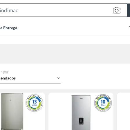
Search
Bar
de Entrega
r por
:
endados