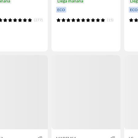
añana
Llega mañana
Lle
ECO
ECO
(277)
(15)