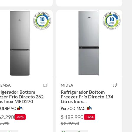
EMSA
MIDEA
rigerador Bottom
Refrigerador Bottom
zer Frío Directo 262
Freezer Frío Directo 174
ros Inox MED270
Litros Inox
MDRB241FGE50M
 SODIMAC
Por SODIMAC
62.290
$ 189.990
-33%
-32%
9.990
$ 279.990