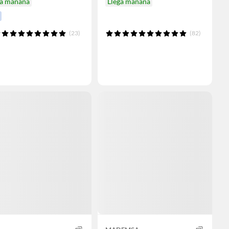
ga mañana
Llega mañana
(23)
(82)