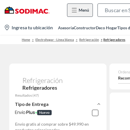
Menú
location-
Ingresa tu ubicación
Asesoría
Constructor
Deco Hogar
Tipos 
icon
Home
Electrohogar - Línea blanca
Refrigeración
Refrigeradores
Ordena
Recom
Refrigeración
Refrigeradores
Resultados
(
47
)
Tipo de Entrega
Nuevo
Envío gratis al comprar sobre $49.990 en
productos seleccionados.