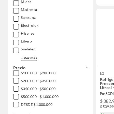
Midea
Mademsa
Samsung
Electrolux
Hisense
Libero
Sindelen
+ Ver más
Precio
$100.000 - $200.000
LG
Refrig
$200.000 - $350.000
Freezer
Litros
$350.000 - $500.000
Por SOD
$500.000 - $1.000.000
$ 382.
DESDE $1.000.000
$ 509.9