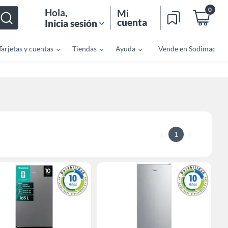
0
Hola
,
Mi
cuenta
Inicia sesión
Tarjetas y cuentas
Tiendas
Ayuda
Vende en Sodimac
1