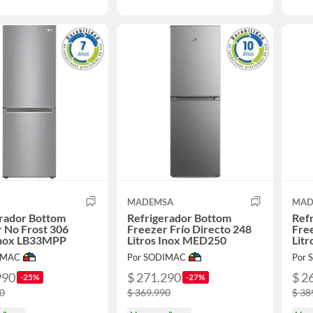
MADEMSA
MAD
erador Bottom
Refrigerador Bottom
Ref
 No Frost 306
Freezer Frío Directo 248
Free
 Inox LB33MPP
Litros Inox MED250
Lit
IMAC
Por SODIMAC
Por
990
$ 271.290
$ 2
-25%
-27%
90
$ 369.990
$ 38