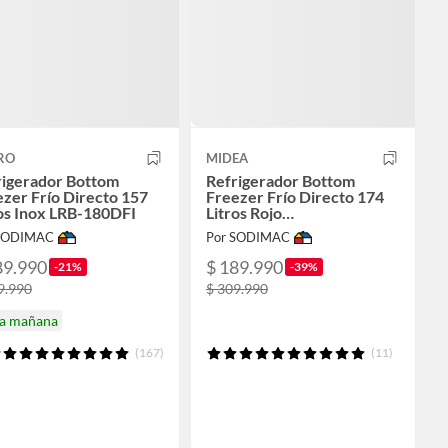
RO
MIDEA
rigerador Bottom
Refrigerador Bottom
zer Frío Directo 157
Freezer Frío Directo 174
os Inox LRB-180DFI
Litros Rojo
MDRB241FGE13M
 SODIMAC
Por SODIMAC
89.990
$ 189.990
-21%
-39%
9.990
$ 309.990
ga mañana
(167)
(11)