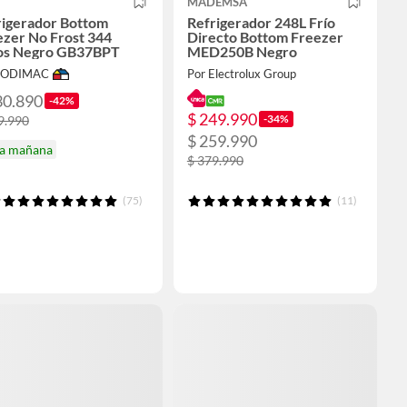
MADEMSA
rigerador Bottom
Refrigerador 248L Frío
ezer No Frost 344
Directo Bottom Freezer
ros Negro GB37BPT
MED250B Negro
 SODIMAC
Por Electrolux Group
30.890
-42%
$ 249.990
-34%
9.990
$ 259.990
ga mañana
$ 379.990
(75)
(11)