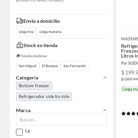
Envío a domicilio
Llega hoy
Llega mañana
MADEM
Stock en tienda
Refrig
Freezer
Litros
Tiendas Sodimac
Por SOD
San Miguel
El Bosque
San Fernando
$ 199.
Categoría
$ 289.9
Bottom freezer
Llega m
Refrigerador side by side
Marca
Lg