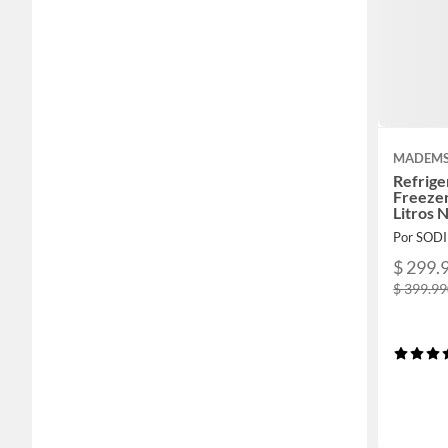
MADEM
Refrig
Freezer
Litros
Por SOD
$ 299.
$ 399.9