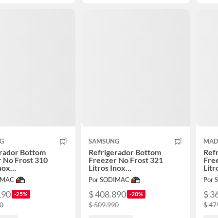
G
SAMSUNG
MAD
erador Bottom
Refrigerador Bottom
Ref
 No Frost 310
Freezer No Frost 321
Fre
Inox
Litros Inox
Litr
4020S8/ZS
RB31K3210S9/ZS
IMAC
Por SODIMAC
Por
190
$ 408.890
$ 3
-25%
-20%
90
$ 509.990
$ 47