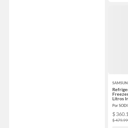
SAMSUN
Refrig
Freezer
Litros 
RB30N
Por SOD
$ 360.
$ 479.9