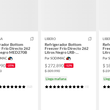
SA
LIBERO
LIBE
erador Bottom
Refrigerador Bottom
Ref
 Frío Directo 262
Freezer Frío Directo 262
Free
 Negro MED270B
Litros Negro LRB-
Litr
270SDNW
IMAC
Por SODIMAC
Por
990
$ 272.890
$ 1
-25%
-12%
90
$ 309.990
$ 23
Llega mañana
Lle
(12)
(1)