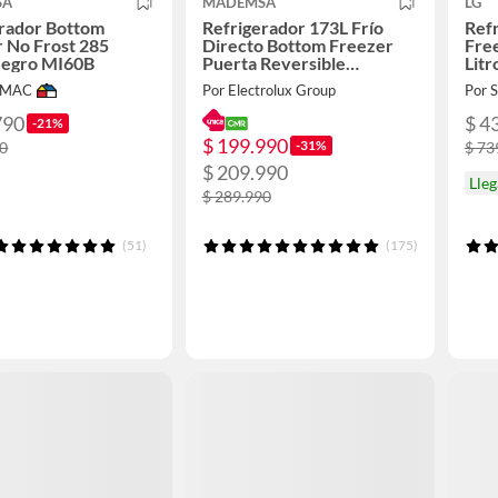
SA
MADEMSA
LG
erador Bottom
Refrigerador 173L Frío
Ref
 No Frost 285
Directo Bottom Freezer
Fre
Negro MI60B
Puerta Reversible
Lit
MED165B Negro.
IMAC
Por Electrolux Group
Por
790
$ 4
-21%
$ 199.990
-31%
90
$ 73
$ 209.990
Lle
$ 289.990
(51)
(175)