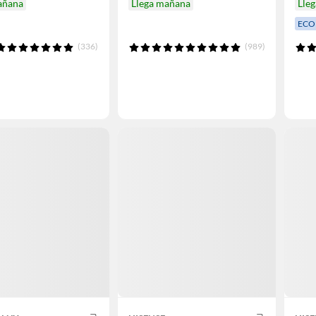
añana
Llega mañana
Lle
ECO
(336)
(989)