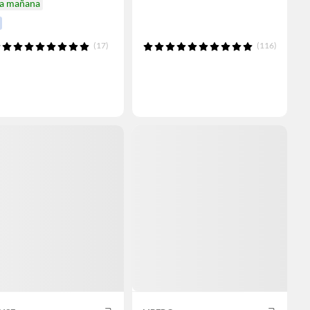
ga mañana
(17)
(116)