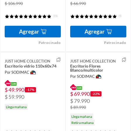
$ 106.990
$ 66.990
(15)
(5)
Agregar
Agregar
Patrocinado
Patrocinado
JUST HOME COLLECTION
JUST HOME COLLECTION
Escritorio vidrio 110x60x74
Escritorio Flores
Blanco/multicolor
Por SODIMAC
Por SODIMAC
$ 49.990
-17%
$ 69.990
-22%
$ 59.990
$ 79.990
Llega mañana
$ 89.990
Llega mañana
Retira mañana