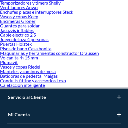
Temporizadores y timers Shelly
Ventiladores Anwo
Enchufes placas e interruptores Steck
Vasos y copas Keep
Encimeras Groner
Guantes para soldar
Jacuzzis inflables
Cable electrico 2 5
Juego de loza 4 personas
Puertas Holztek
Pisos de bano Casa bonita
Maquinarias y herramientas constructor Draussen
Volcanita rh 15 mm
Plumavit
Vasos y copas Riedel
Manteles y caminos de mesa
Batidoras de pedestal Maigas
Conduits fitting y accesorios Lexo
Calefaccion inteligente
Servicio al Cliente
Mi Cuenta