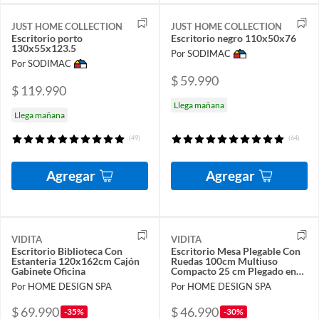
JUST HOME COLLECTION
JUST HOME COLLECTION
Escritorio porto
Escritorio negro 110x50x76
130x55x123.5
Por SODIMAC
Por SODIMAC
$ 59.990
$ 119.990
Llega mañana
Llega mañana
(49)
(64)
Agregar
Agregar
VIDITA
VIDITA
Escritorio Biblioteca Con
Escritorio Mesa Plegable Con
Estanteria 120x162cm Cajón
Ruedas 100cm Multiuso
Gabinete Oficina
Compacto 25 cm Plegado en
10 Segundos
Por HOME DESIGN SPA
Por HOME DESIGN SPA
$ 69.990
$ 46.990
-35%
-30%