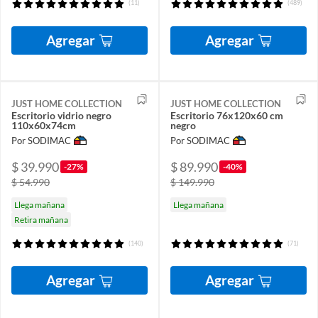
(11)
(489)
Agregar
Agregar
JUST HOME COLLECTION
JUST HOME COLLECTION
Escritorio vidrio negro
Escritorio 76x120x60 cm
110x60x74cm
negro
Por SODIMAC
Por SODIMAC
$ 39.990
$ 89.990
-27%
-40%
$ 54.990
$ 149.990
Llega mañana
Llega mañana
Retira mañana
(140)
(71)
Agregar
Agregar