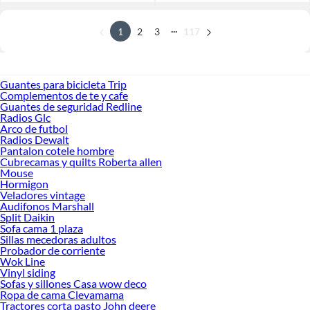
...
1
2
3
117
Guantes para bicicleta Trip
Complementos de te y cafe
Guantes de seguridad Redline
Radios Glc
Arco de futbol
Radios Dewalt
Pantalon cotele hombre
Cubrecamas y quilts Roberta allen
Mouse
Hormigon
Veladores vintage
Audifonos Marshall
Split Daikin
Sofa cama 1 plaza
Sillas mecedoras adultos
Probador de corriente
Wok Line
Vinyl siding
Sofas y sillones Casa wow deco
Ropa de cama Clevamama
Tractores corta pasto John deere