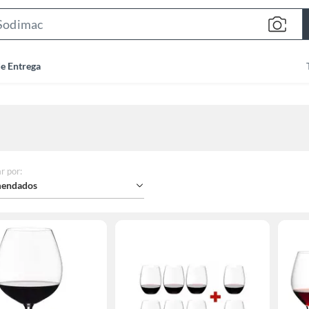
Search
Bar
de Entrega
r por
:
endados