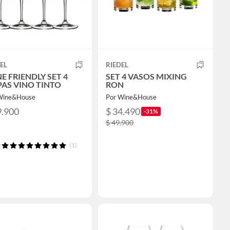
EL
RIEDEL
E FRIENDLY SET 4
SET 4 VASOS MIXING
AS VINO TINTO
RON
Wine&House
Por Wine&House
9.900
$ 34.490
-31%
$ 49.900
(1)