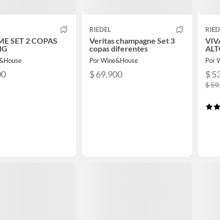
RIEDEL
RIED
E SET 2 COPAS
Veritas champagne Set 3
VIV
NG
copas diferentes
ALT
e&House
Por Wine&House
Por 
00
$ 69.900
$ 5
$ 59