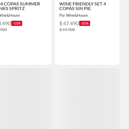
 4 COPAS SUMMER
WINE FRIENDLY SET 4
NKS SPRITZ
COPAS SIN PIE.
Wine&House
Por Wine&House
3.490
$ 47.490
-11%
-21%
.900
$ 59.900