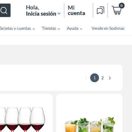
0
Hola
,
Mi
cuenta
Inicia sesión
Tarjetas y cuentas
Tiendas
Ayuda
Vende en Sodimac
1
2