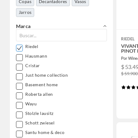
Copas
Decantadores
Vasos
Jarros
Marca
RIEDEL
VIVANT
Riedel
PINOT
Hausmann
Por Win
Cristar
$ 53.4
$ 59.900
Just home collection
Basement home
Roberta allen
Wayu
Stolzle lausitz
Schott zwiesel
Santu home & deco