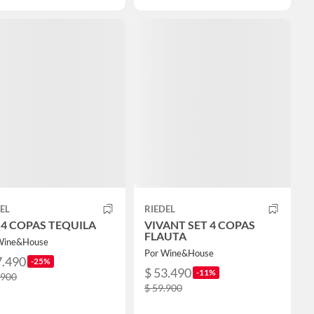
EL
RIEDEL
 4 COPAS TEQUILA
VIVANT SET 4 COPAS
FLAUTA
Wine&House
Por Wine&House
7.490
-25%
$ 53.490
-11%
.900
$ 59.900