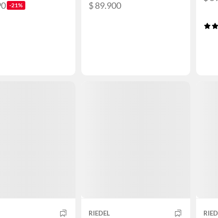
90
$ 89.900
-21%
RIEDEL
RIED