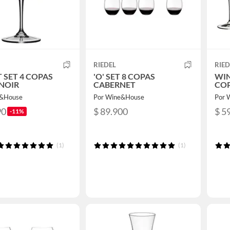
RIEDEL
RIED
 SET 4 COPAS
'O' SET 8 COPAS
WIN
 NOIR
CABERNET
COP
e&House
Por Wine&House
Por 
90
$ 89.900
$ 5
-11%
(1)
(1)