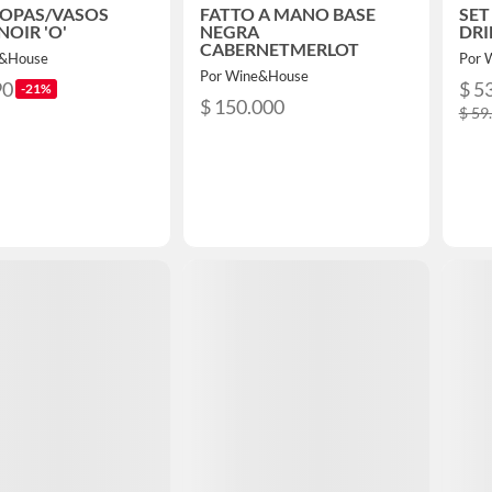
COPAS/VASOS
FATTO A MANO BASE
SET
NOIR 'O'
NEGRA
DRI
CABERNETMERLOT
e&House
Por 
Por Wine&House
90
$ 5
-21%
$ 150.000
$ 59