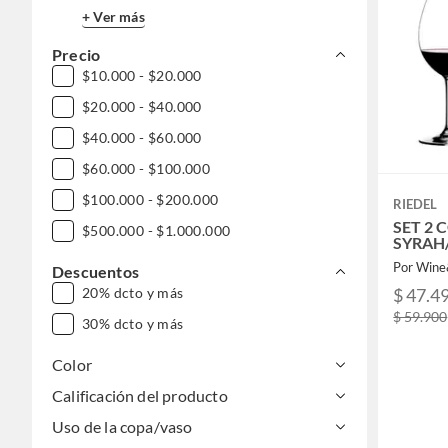
+ Ver más
Precio
$10.000 - $20.000
$20.000 - $40.000
$40.000 - $60.000
$60.000 - $100.000
$100.000 - $200.000
RIEDEL
SET 2 
$500.000 - $1.000.000
SYRAH
Por Win
Descuentos
$ 47.4
20% dcto y más
$ 59.900
30% dcto y más
Color
Calificación del producto
Uso de la copa/vaso