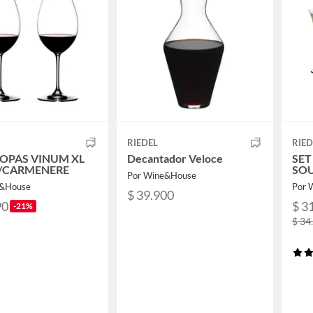
RIEDEL
RIED
COPAS VINUM XL
Decantador Veloce
SET
/CARMENERE
SO
Por Wine&House
e&House
Por 
$ 39.900
90
$ 3
-21%
$ 34