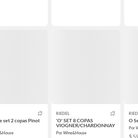
RIEDEL
RIED
 set 2 copas Pinot
'O' SET 8 COPAS
O S
VIOGNER/CHARDONNAY
Por 
e&House
Por Wine&House
$ 5