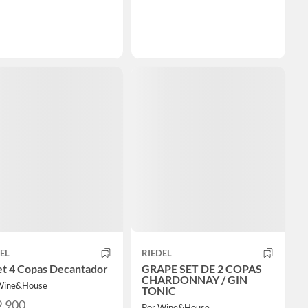
EL
RIEDEL
et 4 Copas Decantador
GRAPE SET DE 2 COPAS
CHARDONNAY / GIN
Wine&House
TONIC
9.900
Por Wine&House