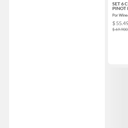
SET 6 
PINOT 
Por Win
$ 55.4
$ 69.900