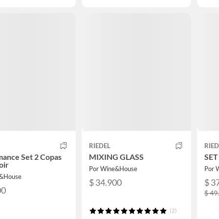
RIEDEL
RIED
mance Set 2 Copas
MIXING GLASS
SET
oir
Por Wine&House
Por 
e&House
$ 34.900
$ 3
00
$ 49
(2)