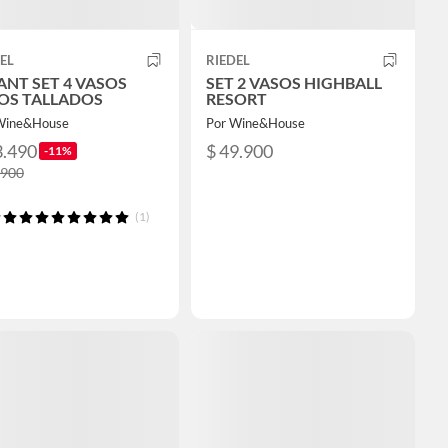
EL
RIEDEL
ANT SET 4 VASOS
SET 2 VASOS HIGHBALL
OS TALLADOS
RESORT
Wine&House
Por Wine&House
3.490
$ 49.900
-11%
.900
(1)