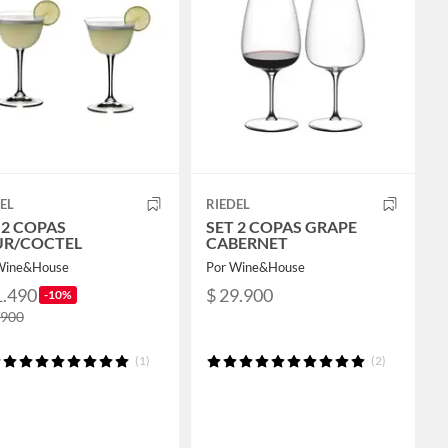
EL
RIEDEL
 2 COPAS
SET 2 COPAS GRAPE
UR/COCTEL
CABERNET
Wine&House
Por Wine&House
1.490
$ 29.900
-10%
.900
(1)
(2)