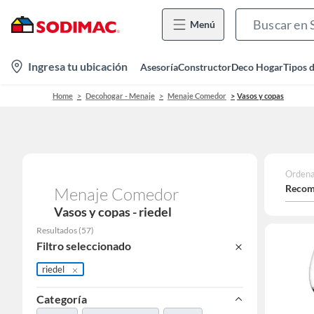
Menú
location-
Ingresa tu ubicación
Asesoría
Constructor
Deco Hogar
Tipos 
icon
Home
Decohogar - Menaje
Menaje Comedor
Vasos y copas
Ordena
Recom
Menaje Comedor
Vasos y copas - riedel
Resultados
(
57
)
Filtro seleccionado
riedel
Categoría