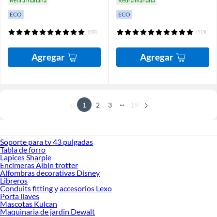
Retira mañana
Retira mañana
ECO
ECO
(500)
(113)
Agregar
Agregar
...
1
2
3
19
Soporte para tv 43 pulgadas
Tabla de forro
Lapices Sharpie
Encimeras Albin trotter
Alfombras decorativas Disney
Libreros
Conduits fitting y accesorios Lexo
Porta llaves
Mascotas Kulcan
Maquinaria de jardin Dewalt