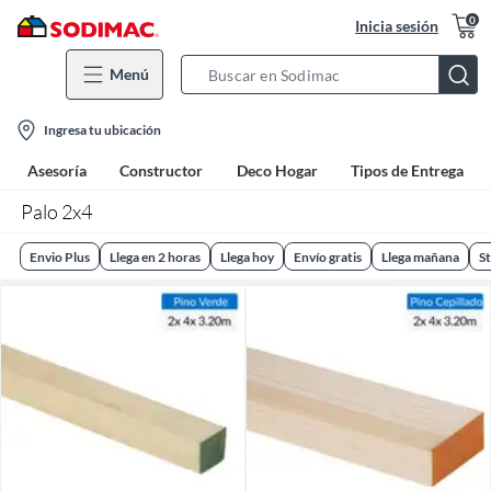
0
Inicia sesión
Menú
Search
Bar
location-
Ingresa tu ubicación
icon
Asesoría
Constructor
Deco Hogar
Tipos de Entrega
Palo 2x4
Envio Plus
Llega en 2 horas
Llega hoy
Envío gratis
Llega mañana
St