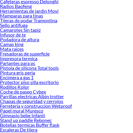
Cafeteras espresso Delonghi
Radios Baofeng
Herramientas de jardin Movi
Mamparas para tinas
Tijeras de podar Tramontina
Sello antifuga
Camarotes Sin tapiz
Infusor de te
Podadora de altura
Camas king
Mata raices
Fresadoras de superficie
Impresora termica
Parlantes para pc
Pistola de silicona Total tools
Pintura gris perla
Encimera a gas 1
Protector piso silla escritorio
Rodillos Kolor
Coche de paseo Cybex
Parrillas electricas Albin trotter
Chapas de seguridad y cerrojos
Ferreteria y construccion Wetproof
Papel mural Muresco
Gimnasio bebe Infanti
Stand up paddle Rebonec
Botellas termicas Buffer flask
Escaleras De tijera