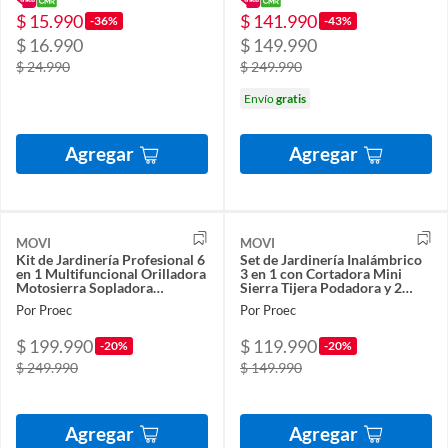
$ 15.990
$ 141.990
-36%
-43%
$ 16.990
$ 149.990
$ 24.990
$ 249.990
Envío
gratis
Agregar
Agregar
MOVI
MOVI
Kit de Jardinería Profesional 6
Set de Jardinería Inalámbrico
en 1 Multifuncional Orilladora
3 en 1 con Cortadora Mini
Motosierra Sopladora
Sierra Tijera Podadora y 2
Cortasetos
Baterías
Por Proec
Por Proec
$ 199.990
$ 119.990
-20%
-20%
$ 249.990
$ 149.990
Agregar
Agregar