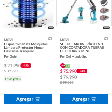
MOVI
MOVI
Dispositivo Mata Mosquitos
SET DE JARDINERÍA 3 EN 1
Lámpara Protector Hogar
CON CORTADORA TIJERAS
Descansa Tranquilo
DE PODAR Y MINI
MOTOSIERRA
Por Gofik
Por Del Mundo Spa
$ 21.990
-45%
$ 75.990
$ 39.990
-24%
$ 79.990
Envío
gratis
$ 99.990
Agregar
Agregar