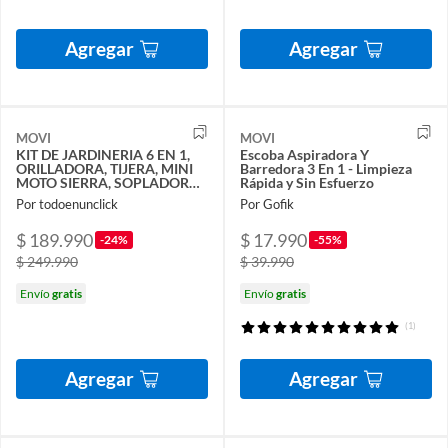
Agregar
Agregar
MOVI
MOVI
KIT DE JARDINERIA 6 EN 1,
Escoba Aspiradora Y
ORILLADORA, TIJERA, MINI
Barredora 3 En 1 - Limpieza
MOTO SIERRA, SOPLADORA,
Rápida y Sin Esfuerzo
2 CORTA SETOS Y BRAZO
Por todoenunclick
Por Gofik
TELESCOPICO
$ 189.990
$ 17.990
-24%
-55%
$ 249.990
$ 39.990
Envío
gratis
Envío
gratis
(1)
Agregar
Agregar