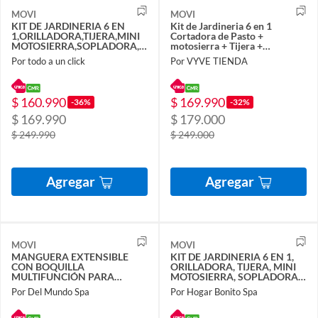
MOVI
MOVI
KIT DE JARDINERIA 6 EN
Kit de Jardineria 6 en 1
1,ORILLADORA,TIJERA,MINI
Cortadora de Pasto +
MOTOSIERRA,SOPLADORA,2
motosierra + Tijera +
CORTA SETOS,BRAZO
Sopladora
Por todo a un click
Por VYVE TIENDA
TELESCOPICO
$ 160.990
$ 169.990
-36%
-32%
$ 169.990
$ 179.000
$ 249.990
$ 249.000
Agregar
Agregar
MOVI
MOVI
MANGUERA EXTENSIBLE
KIT DE JARDINERIA 6 EN 1,
CON BOQUILLA
ORILLADORA, TIJERA, MINI
MULTIFUNCIÓN PARA
MOTOSIERRA, SOPLADORA,2
JARDÍN
CORTA SETOS Y BRAZO
Por Del Mundo Spa
Por Hogar Bonito Spa
TELESCOPICO