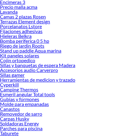
Encimeras 3
Herramientas, materiales y accesorios de calidad para tus proyectos y
Precio malla acma
renovación de espacios. ¡Visítanos y descubre todo lo que tenemos para
Lavanda
ofrecerte!
Camas 2 plazas Rosen
Terrazas Element design
Encuentra una amplia variedad de productos de Herramientas de jardín en
Porcelanatos Lstore
Sodimac. Encuentra todo lo necesario para tus proyectos de renovación y
Fijaciones adhesivas
decoración. ¡Visítanos y haz tus ideas realidad!
Hieleras Belkra
Bomba periferica 0 5 hp
Riego de jardin Roots
Stand up paddle Aqua marina
Kit paneles solares
Cojin ortopedico
Sillas y banquetas de espera Madera
Accesorios audio Carverpro
Sillas gamer
Herramientas de medicion y trazado
Cyperkill
Camping Thermos
Esmeril angular Total tools
Gubias y formones
Molde para empanadas
Canastos
Removedor de sarro
Carpas Husky
Soldadoras Energy
Parches para piscina
Taburete