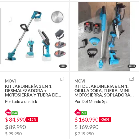
MOVI
MOVI
KIT JARDINERÍA 3 EN 1
KIT DE JARDINERIA 6 EN 1,
DESMALEZADORA +
ORILLADORA, TIJERA, MINI
MOTOSIERRA Y TIJERA DE
MOTOSIERRA, SOPLADORA,2
PODAR 48V USB
CORTA SETOS Y BRAZO
Por todo a un click
Por Del Mundo Spa
TELESCOPICO
$ 84.990
$ 160.990
-15%
-36%
$ 89.990
$ 169.990
$ 99.990
$ 249.990