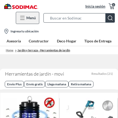
0
Inicia sesión
Menú
Search
Bar
location-
Ingresa tu ubicación
icon
Asesoría
Constructor
Deco Hogar
Tipos de Entrega
Home
Jardín y terraza - Herramientas de jardín
Herramientas de jardín - movi
Resultados
(
21
)
Envio Plus
Envío gratis
Llega mañana
Retira mañana