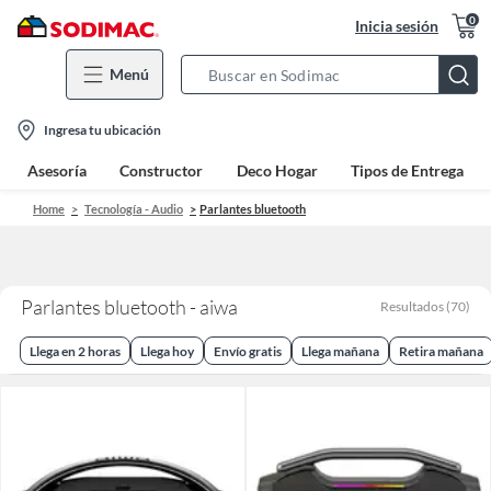
0
Inicia sesión
Menú
Search
Bar
location-
Ingresa tu ubicación
icon
Asesoría
Constructor
Deco Hogar
Tipos de Entrega
Home
Tecnología - Audio
Parlantes bluetooth
Parlantes bluetooth - aiwa
Resultados
(
70
)
Llega en 2 horas
Llega hoy
Envío gratis
Llega mañana
Retira mañana