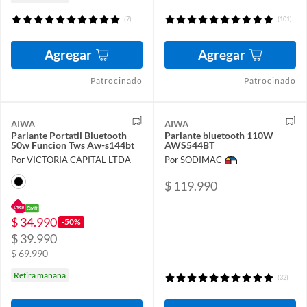
(7)
(101)
Agregar
Agregar
Patrocinado
Patrocinado
AIWA
AIWA
Parlante Portatil Bluetooth
Parlante bluetooth 110W
50w Funcion Tws Aw-s144bt
AWS544BT
Por VICTORIA CAPITAL LTDA
Por SODIMAC
$ 119.990
$ 34.990
-50%
$ 39.990
$ 69.990
Retira mañana
(32)