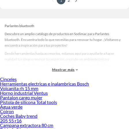
1
2
Parlantes bluetooth
Descubre un amplio catálogo de productos en Sodimac para Parlantes
bluetooth. Encuentra todo lo que necesitas para renovar tu hogar. ¡Visítanos y
encuentra inspiración para tus proyectos!
Desde herramientas hasta accesorios, estamos aquí para ayudarte a hacer
realidad tus ideas y renovar tus espacios, creando un ambiente único y
personalizado. Explora nuestra selección de herramientas, materiales y
Mostrar más
accesorios de calidad que te ayudarán a crear un espacio más tú.
Cinceles
Desde remodelaciones hasta proyectos de decoración, estamos aquí para hacer
Herramientas electricas e inalambricas Bosch
tus ideas realidad. ¡Visítanos y encuentra todo lo que tenemos para ofrecerte en
Volcanita rh 15 mm
Parlantes bluetooth!
Horno industrial Ventus
Pantalon cargo mujer
Explora la variedad de productos de Parlantes bluetooth en Sodimac
Pistola de silicona Total tools
Agua verde
Herramientas, materiales y accesorios de calidad para tus proyectos y
Coiron
renovación de espacios. ¡Visítanos y descubre todo lo que tenemos para
Coches Baby trend
ofrecerte!
205 55 r16
Campana extractora 80 cm
Encuentra una amplia variedad de productos de Parlantes bluetooth en