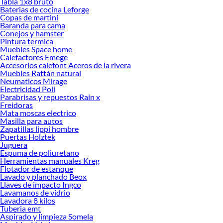
Tabla 1x8 bruto
Sodimac. Encuentra todo lo necesario para tus proyectos de renovación y
Baterias de cocina Leforge
decoración. ¡Visítanos y haz tus ideas realidad!
Copas de martini
Baranda para cama
Conejos y hamster
Pintura termica
Muebles Space home
Calefactores Emege
Accesorios calefont Aceros de la rivera
Muebles Rattán natural
Neumaticos Mirage
Electricidad Poli
Parabrisas y repuestos Rain x
Freidoras
Mata moscas electrico
Masilla para autos
Zapatillas lippi hombre
Puertas Holztek
Juguera
Espuma de poliuretano
Herramientas manuales Kreg
Flotador de estanque
Lavado y planchado Beox
Llaves de impacto Ingco
Lavamanos de vidrio
Lavadora 8 kilos
Tuberia emt
Aspirado y limpieza Somela