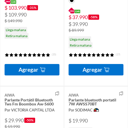
$ 103.990
-31%
$ 109.990
$ 37.990
-58%
$ 149.990
$ 39.990
Llega mañana
$ 89.999
Retira mañana
Llega mañana
Retira mañana
(35)
(17)
Agregar
Agregar
AIWA
AIWA
Parlante Portátil Bluetooth
Parlante bluetooth portatil
Tws Fm Boombox Aw-S600
7W AWSS70BT
Por VICTORIA CAPITAL LTDA
Por SODIMAC
$ 29.990
$ 19.990
-50%
$ 59.990