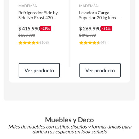
MADEMSA
MADEMSA
Refrigerador Side by
Lavadora Carga
Side No Frost 430
Superior 20 kg Inox
Litros Negro
MDWMT20S
MAS430B
$
415.990
$
269.990
-29%
-31%
$
589.990
$
392.990
(
108
)
(
49
)
Ver producto
Ver producto
Muebles y Deco
Miles de muebles con estilos, diseños y formas únicas para
darle a tus espacios un look soñado