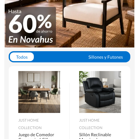
Todos
Sillones y Futones
Juegos de Comedor
Lamparas
Closets
Escritorios y Sillas PC
Racks y Muebles TV
Alfombras
JUST HOME
JUST HOME
COLLECTION
COLLECTION
Juego de Comedor
Sillón Reclinable