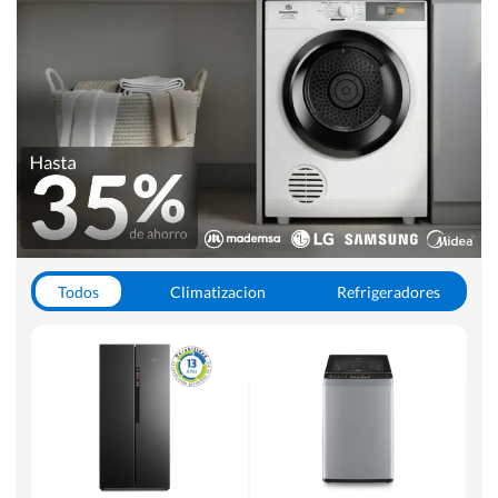
Todos
Climatizacion
Refrigeradores
Lavado y Secado
Cocinas
Aspiradoras
Hornos y Microondas
Otros