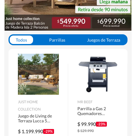
Todos
Parrillas
Juegos de Terraza
Toldos
JUST HOME
MR BEEF
Parrilla a Gas 2
COLLECTION
Quemadores
Juego de Living de
Bandejas Laterales
Terraza Lucca 5
$
99.990
-23%
Personas Natural
$
1.199.990
$
129.990
-29%