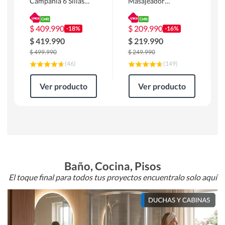
Campania 6 Sillas
Masajeador
Mesa Rectangular
Calentador 1 cuerpo
180 x 90 x 76 cm
Atlanta 91x101x94
Café
cm Negro
$
409.990
$
209.990
-18%
-16%
$
419.990
$
219.990
$
499.990
$
249.990
(
46
)
(
149
)
Ver producto
Ver producto
Baño, Cocina, Pisos
El toque final para todos tus proyectos encuentralo solo aquí