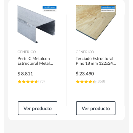
Herramientas Manuales
Sierras Circulares
GENERICO
GENERICO
Perfil C Metalcon
Terciado Estructural
Estructural Metal
Pino 18 mm 122x244
62x20x0.85 mm 6 m
cm
$
8.811
$
23.490
(
93
)
(
868
)
Ver producto
Ver producto