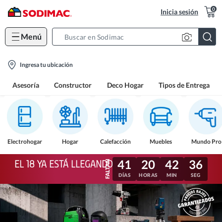
0
Inicia sesión
Menú
Search
Bar
location-
Ingresa tu ubicación
icon
Asesoría
Constructor
Deco Hogar
Tipos de Entrega
Electrohogar
Hogar
Calefacción
Muebles
Mundo Pro
41
20
42
33
EL 18 YA ESTÁ LLEGANDO
DÍAS
HORAS
MIN
SEG