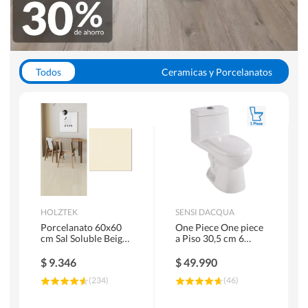
Todos
Ceramicas y Porcelanatos
Calefont y Termos
Pisos Vinilicos
WC y Sanitarios
Pisos Flotantes y Laminados
Pinturas
Duchas y Mamparas
HOLZTEK
SENSI DACQUA
Porcelanato 60x60
One Piece One piece
cm Sal Soluble Beige
a Piso 30,5 cm 6
1.44 m2
Litros Riva Blanco
$
9.346
$
49.990
(
234
)
(
46
)