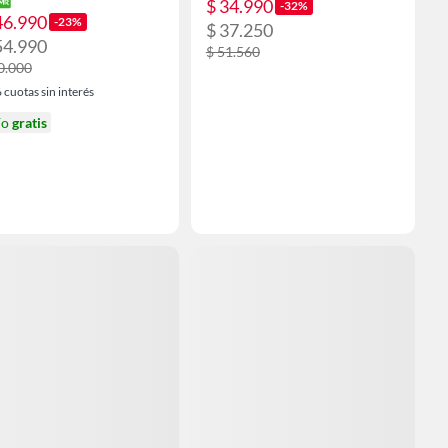
$ 34.990
-32%
46.990
-23%
$ 37.250
54.990
$ 51.560
0.000
6
cuotas sin interés
ío
gratis