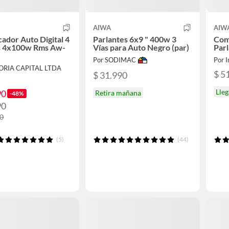
AIWA
AIW
cador Auto Digital 4
Parlantes 6x9 " 400w 3
Com
s 4x100w Rms Aw-
Vías para Auto Negro (par)
Parl
Por SODIMAC
Por 
TORIA CAPITAL LTDA
$ 5
$ 31.990
Lle
90
Retira mañana
-48%
90
90
(5)
(44)