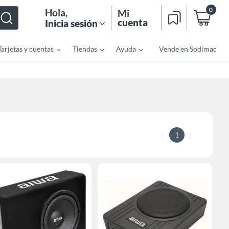
0
Hola
,
Mi
cuenta
Inicia sesión
Tarjetas y cuentas
Tiendas
Ayuda
Vende en Sodimac
1