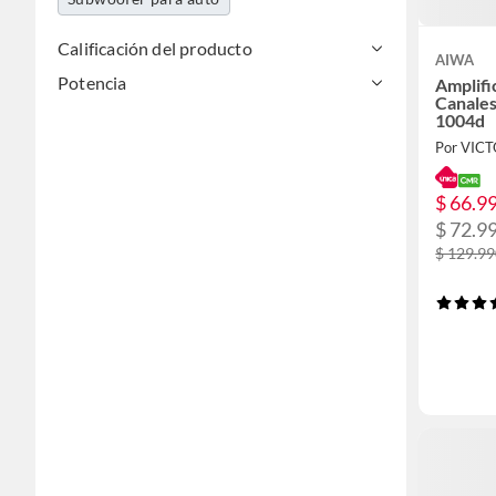
Calificación del producto
AIWA
Potencia
Amplifi
Canale
1004d
Por VIC
$ 66.9
$ 72.9
$ 129.9