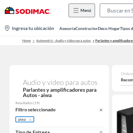
Menú
location-
Ingresa tu ubicación
Asesoría
Constructor
Deco Hogar
Tipos 
icon
Home
Automotriz - Audio y video para autos
Parlantes y amplificadore
Ordena
Recom
Audio y video para autos
Parlantes y amplificadores para
Autos - aiwa
Resultados
(
19
)
Filtro seleccionado
aiwa
Tipo de Entrega