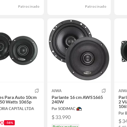
Patrocinado
Patrocinado
AIWA
AIW
es Para Auto 10cm
Parlante 16 cm AWS1665
Par
150 Watts 1065p
240W
2 Ví
106
TORIA CAPITAL LTDA
Por SODIMAC
Por B
$ 33.990
$ 3
90
-58%
Retira mañana