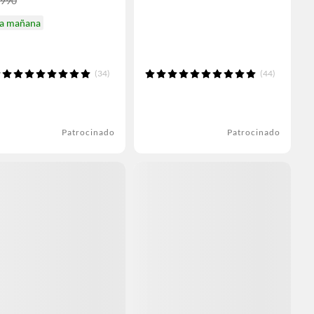
.990
ga mañana
(34)
(44)
Patrocinado
Patrocinado