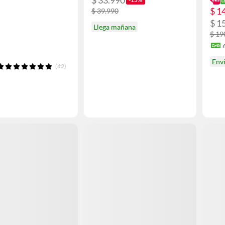
$ 33.990
$ 1
$ 39.990
$ 1
Llega mañana
$ 19
Env
(42)