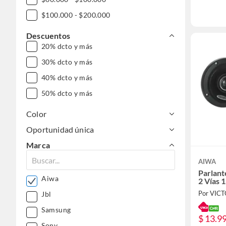
$100.000 - $200.000
Descuentos
20% dcto y más
30% dcto y más
40% dcto y más
50% dcto y más
Color
Oportunidad única
Marca
AIWA
Parlant
Aiwa
2 Vías 
Por VIC
Jbl
Samsung
$ 13.9
Sony