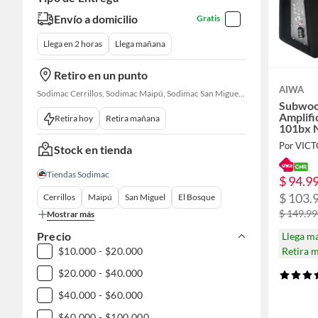
Envío a domicilio
Gratis
Llega en 2 horas
Llega mañana
Retiro en un punto
AIWA
Sodimac Cerrillos, Sodimac Maipú, Sodimac San Miguel, Sodimac El Bosque, Sodimac San Bernardo, Sodimac Talagante
Subwoo
Amplifi
Retira hoy
Retira mañana
101bx 
Por VIC
Stock en tienda
Tiendas Sodimac
$ 94.9
$ 103.
Cerrillos
Maipú
San Miguel
El Bosque
$ 149.9
Mostrar más
Precio
Llega m
Retira 
$10.000 - $20.000
$20.000 - $40.000
$40.000 - $60.000
$60.000 - $100.000