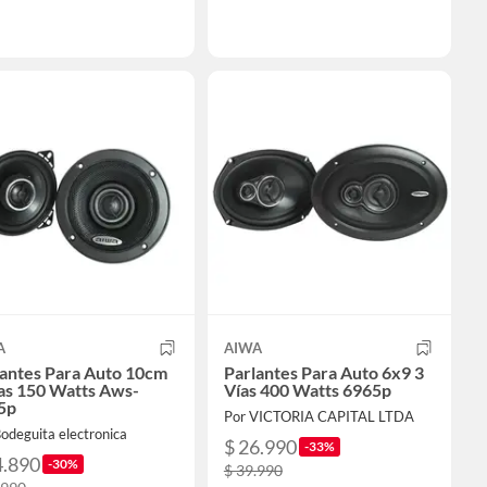
A
AIWA
lantes Para Auto 10cm
Parlantes Para Auto 6x9 3
as 150 Watts Aws-
Vías 400 Watts 6965p
5p
Por VICTORIA CAPITAL LTDA
odeguita electronica
$ 26.990
-33%
4.890
-30%
$ 39.990