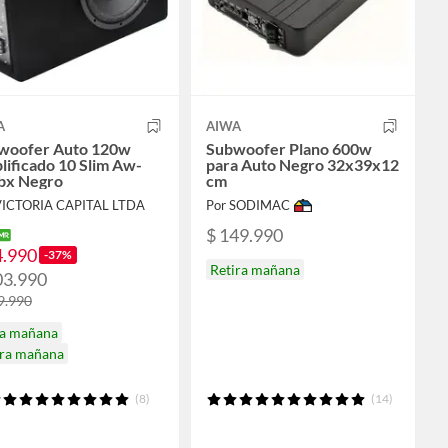
A
AIWA
woofer Auto 120w
Subwoofer Plano 600w
ificado 10 Slim Aw-
para Auto Negro 32x39x12
bx Negro
cm
VICTORIA CAPITAL LTDA
Por SODIMAC
$ 149.990
4.990
-37%
Retira mañana
03.990
9.990
ga mañana
ira mañana
(8)
(14)