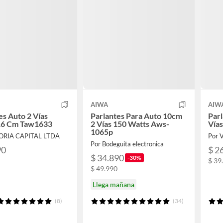
AIWA
AIW
es Auto 2 Vías
Parlantes Para Auto 10cm
Parl
6 Cm Taw1633
2 Vías 150 Watts Aws-
Vía
1065p
TORIA CAPITAL LTDA
Por 
Por Bodeguita electronica
90
$ 2
$ 34.890
-30%
$ 39
$ 49.990
Llega mañana
(8)
(34)