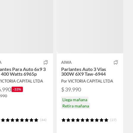
A
AIWA
antes Para Auto 6x9 3
Parlantes Auto 3 Vías
s 400 Watts 6965p
300W 6X9 Taw-6944
VICTORIA CAPITAL LTDA
Por VICTORIA CAPITAL LTDA
6.990
$ 39.990
-33%
.990
Llega mañana
Retira mañana
(44)
(27)