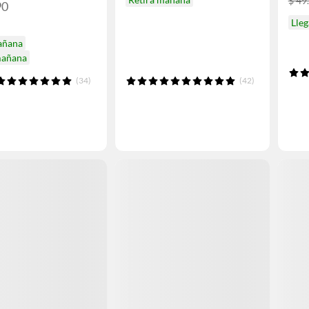
$ 49
90
Lle
añana
mañana
(34)
(42)