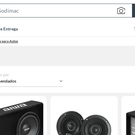
Search
Bar
de Entrega
s para Autos
r por
:
endados