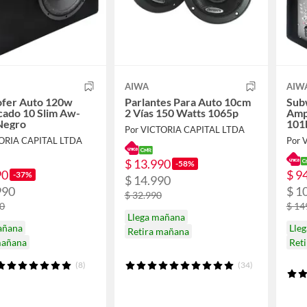
AIWA
AIW
fer Auto 120w
Parlantes Para Auto 10cm
Sub
cado 10 Slim Aw-
2 Vías 150 Watts 1065p
Ampl
Negro
101
Por VICTORIA CAPITAL LTDA
TORIA CAPITAL LTDA
Por 
$ 13.990
-58%
90
$ 9
-37%
$ 14.990
990
$ 1
$ 32.990
90
$ 14
Llega mañana
añana
Lle
Retira mañana
mañana
Ret
(8)
(34)