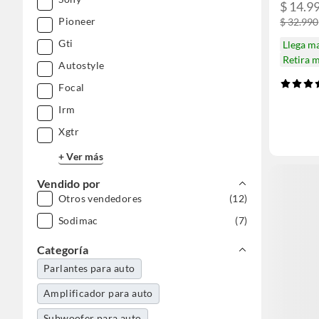
$ 14.9
Pioneer
$ 32.990
Gti
Llega m
Retira 
Autostyle
Focal
Irm
Xgtr
+ Ver más
Vendido por
Otros vendedores
(12)
Sodimac
(7)
Categoría
Parlantes para auto
Amplificador para auto
Subwoofer para auto