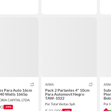
AIWA
AIW
es Para Auto 16cm
Pack 2 Parlantes 4" 10cm
Sub
240 Watts 1665p
Para Automovil Negro
Pio
TAW-1022
Bob
TORIA CAPITAL LTDA
Por Total Ventas SpA
Por 
90
-39%
-15%