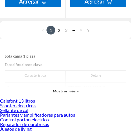
Agregar
Agregar
...
1
2
3
9
Sofá cama 1 plaza
Especificaciones clave
Característica
Detalle
Precio
$79.990 - $399.990 CLP
Mostrar más
Dimensiones típicas
190x90 cm (1 plaza) / 190x105 cm
Calefont 13 litros
Scooter electricos
(1.5 plazas)
Sellante de cal
Parlantes y amplificadores para autos
Peso máximo soportado
100-150 kg (según modelo)
Control porton electrico
Reparador de parabrisas
Juegos de living
Materiales comunes
Madera, metal, espumas de alta