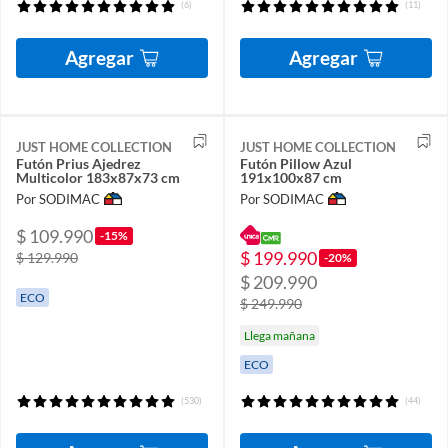
(6)
(11)
Agregar
Agregar
JUST HOME COLLECTION
JUST HOME COLLECTION
Futón Prius Ajedrez
Futón Pillow Azul
Multicolor 183x87x73 cm
191x100x87 cm
Por SODIMAC
Por SODIMAC
$ 109.990
-15%
$ 199.990
$ 129.990
-20%
$ 209.990
ECO
$ 249.990
Llega mañana
ECO
(530)
(44)