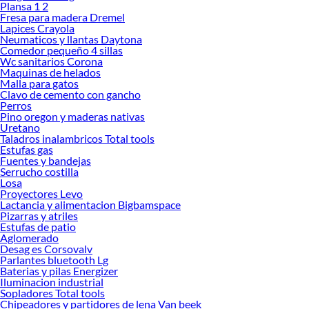
Plansa 1 2
densidad
Fresa para madera Dremel
Lapices Crayola
Neumaticos y llantas Daytona
Tapices disponibles
Lino, ecocuero, tela velvet,
Comedor pequeño 4 sillas
microfibra
Wc sanitarios Corona
Maquinas de helados
Marcas destacadas
Recutex, Diseños Valestrini, Latam
Malla para gatos
Clavo de cemento con gancho
Home, Pitaya
Perros
Pino oregon y maderas nativas
Uretano
Características principales
Taladros inalambricos Total tools
Dimensiones compactas:
190x90 cm en versión 1 plaza, ideal para
Estufas gas
Fuentes y bandejas
espacios reducidos
Serrucho costilla
Capacidad de carga:
Soporta entre 100-150 kg según el modelo
Losa
Materiales resistentes:
Estructura en madera o metal con espumas de alta
Proyectores Levo
densidad
Lactancia y alimentacion Bigbamspace
Sistemas de apertura:
Plegable, reclinable o tipo futón para conversión
Pizarras y atriles
rápida
Estufas de patio
Variedad de tapices:
Lino, ecocuero, tela velvet y microfibra fáciles de
Aglomerado
mantener
Desag es Corsovalv
Parlantes bluetooth Lg
Garantía:
1-2 años según fabricante
Baterias y pilas Energizer
Sofá cama 1 plaza: optimiza tu espacio
Iluminacion industrial
Sopladores Total tools
El
sofá cama de 1 plaza
es una solución práctica y versátil para quienes buscan
Chipeadores y partidores de lena Van beek
optimizar el espacio sin renunciar al confort. En Sodimac, ofrecemos más de 900