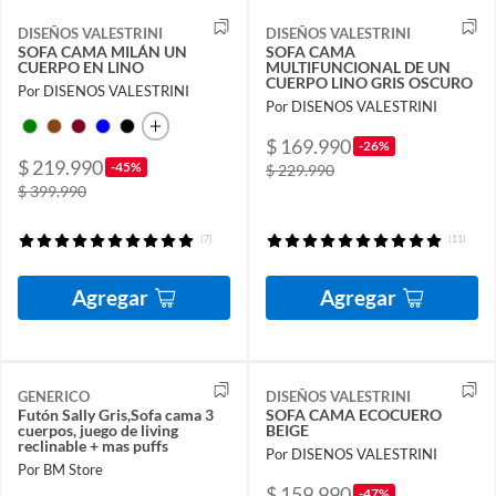
DISEÑOS VALESTRINI
DISEÑOS VALESTRINI
SOFA CAMA MILÁN UN
SOFA CAMA
CUERPO EN LINO
MULTIFUNCIONAL DE UN
CUERPO LINO GRIS OSCURO
Por DISENOS VALESTRINI
Por DISENOS VALESTRINI
$ 169.990
-26%
$ 219.990
-45%
$ 229.990
$ 399.990
(7)
(11)
Agregar
Agregar
GENERICO
DISEÑOS VALESTRINI
Futón Sally Gris,Sofa cama 3
SOFA CAMA ECOCUERO
cuerpos, juego de living
BEIGE
reclinable + mas puffs
Por DISENOS VALESTRINI
Por BM Store
$ 159.990
-47%