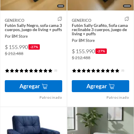
GENERICO
GENERICO
Futón Sally Negro, sofa cama 3
Futón Sally Grafito, Sofa cama
cuerpos, juego de living + puffs
reclinable 3 cuerpos, juego de
living + puffs
Por BM Store
Por BM Store
$ 155.990
-27%
$ 155.990
-27%
$ 212.488
$ 212.488
(8)
(8)
Agregar
Agregar
Patrocinado
Patrocinado