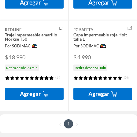
Agregar
Agregar
REDLINE
FG SAFETY
Traje impermeable amarillo
Capa impermeable roja Holt
Norkse T50
talla L
Por SODIMAC
Por SODIMAC
$ 18.990
$ 4.990
Retira desde 90 min
Retira desde 90 min
(14)
(26)
Agregar
Agregar
1