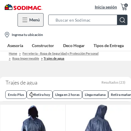
0
Inicia sesión
Menú
Search
Bar
location-
Ingresa tu ubicación
icon
Asesoría
Constructor
Deco Hogar
Tipos de Entrega
Home
Ferretería - Ropa de Seguridad y Protección Personal
Ropa Impermeable
Trajes de agua
Trajes de agua
Resultados
(
23
)
Envio Plus
Retira hoy
Llega en 2 horas
Llega mañana
Retira maña