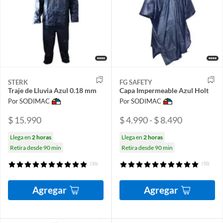
STERK
FG SAFETY
Traje de Lluvia Azul 0.18 mm
Capa Impermeable Azul Holt
Por SODIMAC
Por SODIMAC
$ 15.990
$ 4.990 - $ 8.490
Llega en
2 horas
Llega en
2 horas
Retira desde 90 min
Retira desde 90 min
(36)
(50)
Agregar
Agregar