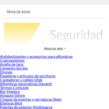
TRAJE DE AGUA
Mostrar más
Antideslizantes y accesorios para alfombras
Cubreasientos
Aceite de teca
Cemento bio bio
Un traje de agua es una prenda impermeable diseñada para proteger el cuerpo
Drones
de la lluvia, humedad y condiciones climáticas adversas.
Con nuestros
trajes de
Papeleria y articulos de escritorio
agua
podrás proteger tu cuerpo de la humedad y el frío diseñados para brindar
Cargadores y cables Utek
máxima impermeabilidad y comodidad en cualquier entorno acuático o bajo la
Alfombras decorativas Davanti
Termos Corkcicle
lluvia. Ya sea para trabajos al aire libre, actividades deportivas como la pesca o el
Bar Madera
surf, o simplemente para días lluviosos, un buen
traje de agua
es una pieza
Aislapol 50mm
fundamental que te permite mantenerte seco y confortable.
Chapas de puertas y cerraduras Bash
Elipticas Best
Tipos de Trajes de Agua
Puertas de exterior Multimarca