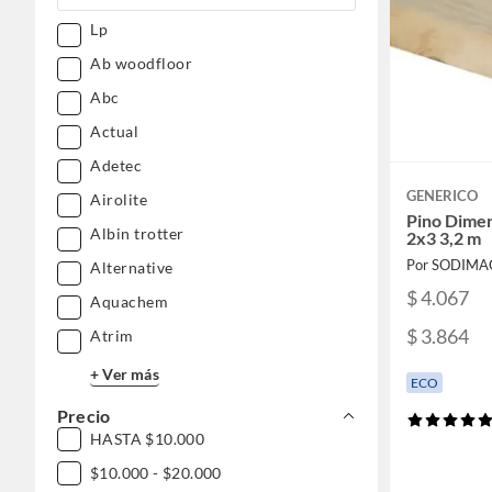
Gasfitería
Lp
Electrohogar
Ab woodfloor
Pasatiempos
Maletería y viajes
Abc
Pinturas
Accesorios moda
Actual
Mundo bebé
Mascotas
Adetec
GENERICO
Airolite
Pino Dime
Albin trotter
2x3 3,2 m
Por SODIMA
Alternative
$ 4.067
Aquachem
$ 3.864
Atrim
+ Ver más
ECO
Precio
HASTA $10.000
$10.000 - $20.000