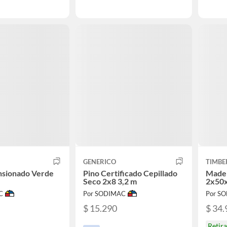
GENERICO
TIMB
nsionado Verde
Pino Certificado Cepillado
Mader
Seco 2x8 3,2 m
2x50
C
Por SODIMAC
Por S
$ 15.290
$ 34.
Retir