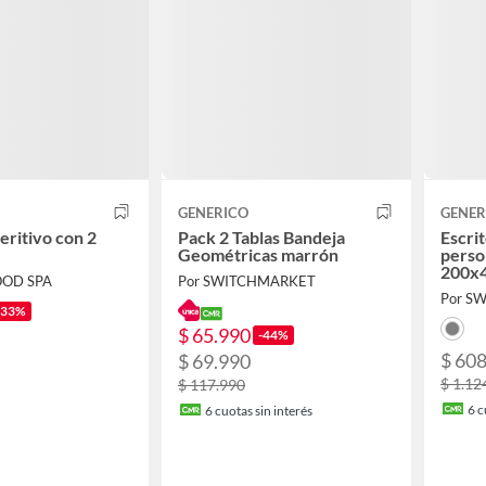
GENERICO
GENER
eritivo con 2
Pack 2 Tablas Bandeja
Escrit
Geométricas marrón
perso
200x
OOD SPA
Por SWITCHMARKET
Por S
-33%
$ 65.990
-44%
$ 60
$ 69.990
$ 1.12
$ 117.990
6
c
6
cuotas sin interés