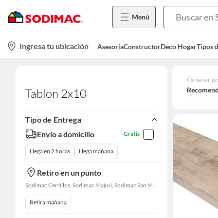
Menú
location-
Ingresa tu ubicación
Asesoría
Constructor
Deco Hogar
Tipos 
icon
Ordenar po
Recomend
Tablon 2x10
Tipo de Entrega
Envío a domicilio
Gratis
Llega en 2 horas
Llega mañana
Retiro en un punto
Sodimac Cerrillos, Sodimac Maipú, Sodimac San Miguel, Sodimac El Bosque, Sodimac San Bernardo, Constructor Cantagallo, Sodimac Talagante, Sodimac San Fernando
Retira mañana