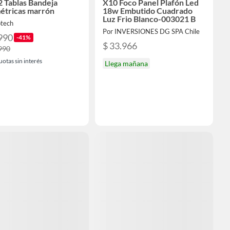
2 Tablas Bandeja
X10 Foco Panel Plafón Led
tricas marrón
18w Embutido Cuadrado
Luz Frio Blanco-003021 B
otech
Por INVERSIONES DG SPA Chile
990
-41%
$ 33.966
990
uotas sin interés
Llega mañana