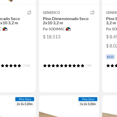
GENERICO
GENER
ficado Seco
Pino Dimensionado Seco
Pino 
2x10 3,2 m
2x10 3,2 m
3,2 m
C
Por SODIMAC
Por S
$ 18.513
$ 8.4
$ 8.0
ECO
(136)
(30)