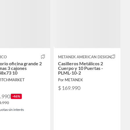
ICO
METANEK AMERICAN DESIGN
orio oficina grande 2
Casilleros Metálicos 2
nas 3 cajones
Cuerpo y 10 Puertas -
48x73 10
PLML-10-2
WITCHMARKET
Por METANEK
$ 169.990
8.990
-46%
4.990
uotas sin interés