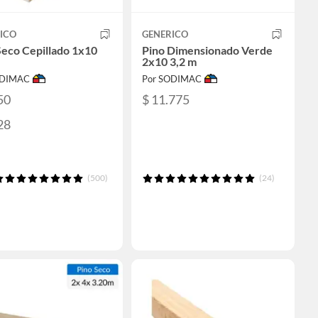
ICO
GENERICO
Seco Cepillado 1x10
Pino Dimensionado Verde
2x10 3,2 m
ODIMAC
Por SODIMAC
50
$ 11.775
28
(500)
(24)