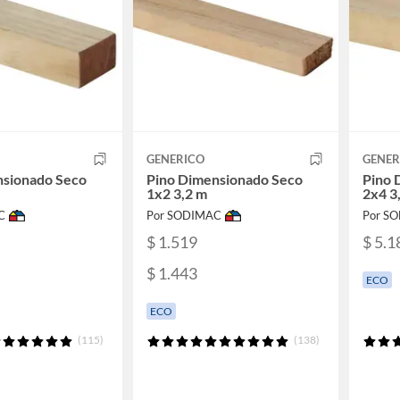
GENERICO
GENER
nsionado Seco
Pino Dimensionado Seco
Pino 
1x2 3,2 m
2x4 3
C
Por SODIMAC
Por S
$ 1.519
$ 5.1
$ 1.443
ECO
ECO
(115)
(138)