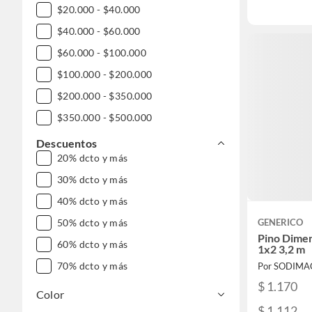
$20.000 - $40.000
$40.000 - $60.000
$60.000 - $100.000
$100.000 - $200.000
$200.000 - $350.000
$350.000 - $500.000
$500.000 - $1.000.000
Descuentos
20% dcto y más
DESDE $1.000.000
30% dcto y más
40% dcto y más
GENERICO
50% dcto y más
Pino Dime
60% dcto y más
1x2 3,2 m
70% dcto y más
Por SODIMA
$ 1.170
Color
$ 1.112