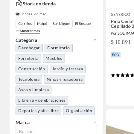
Stock en tienda
Tiendas Sodimac
GENERICO
Pino Certi
Cerrillos
Maipú
San Miguel
El Bosque
Cepillado 
Mostrar más
Por SODIMA
Categoría
$ 18.891
Decohogar
Dormitorio
ECO
Ferretería
Muebles
Construcción
Jardín y terraza
Tecnología
Niños y juguetería
Aseo y limpieza
Librería y celebraciones
Deportes y aire libre
Organización
Herramientas y máquinas
Marca
Cocina y baño
Automotriz