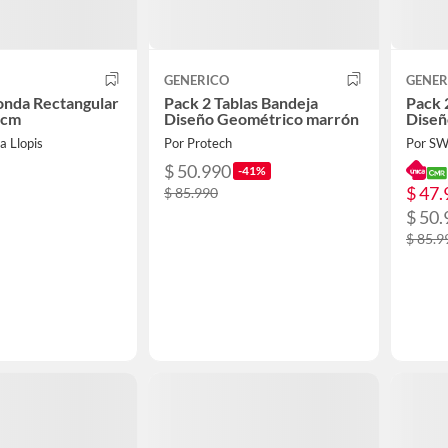
GENERICO
GENER
onda Rectangular
Pack 2 Tablas Bandeja
Pack 
9cm
Diseño Geométrico marrón
Diseñ
a Llopis
Por Protech
Por S
$ 50.990
-41%
$ 47.
$ 85.990
$ 50.
$ 85.9