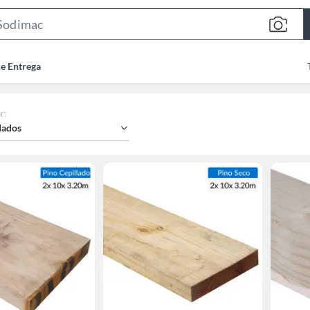
Search
Bar
de Entrega
r
:
ados