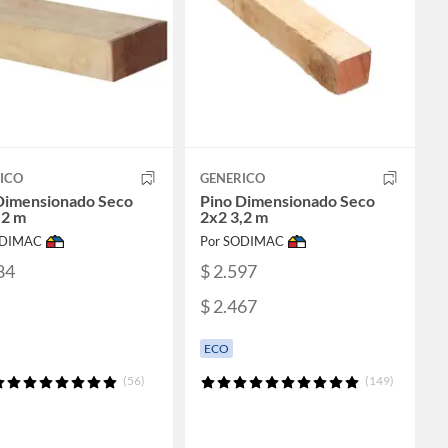
ICO
GENERICO
Dimensionado Seco
Pino Dimensionado Seco
,2 m
2x2 3,2 m
ODIMAC
Por SODIMAC
84
$ 2.597
$ 2.467
ECO
(56)
(149)