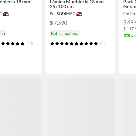
eblería 18 mm
Lámina Mueblería 18 mm
Pack 
25x100 cm
Geomé
C
Por SODIMAC
Por Pr
$ 69.
$ 7.590
$ 117.
ana
Retira mañana
6
c
(13)
(37)