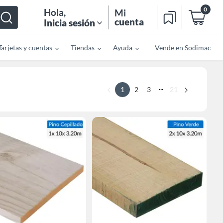
0
Hola
,
Mi
cuenta
Inicia sesión
Tarjetas y cuentas
Tiendas
Ayuda
Vende en Sodimac
...
1
2
3
21