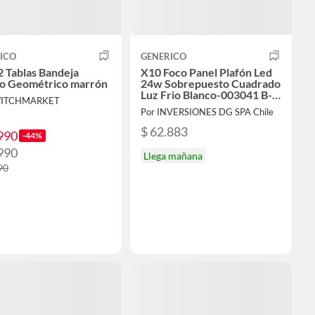
ICO
GENERICO
2 Tablas Bandeja
X10 Foco Panel Plafón Led
o Geométrico marrón
24w Sobrepuesto Cuadrado
Luz Frio Blanco-003041 B-
WITCHMARKET
231017
Por INVERSIONES DG SPA Chile
$ 62.883
990
-44%
990
Llega mañana
90