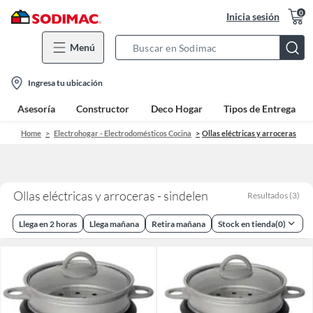
0
Inicia sesión
Menú
Search
Bar
location-
Ingresa tu ubicación
icon
Asesoría
Constructor
Deco Hogar
Tipos de Entrega
Home
Electrohogar - Electrodomésticos Cocina
Ollas eléctricas y arroceras
Ollas eléctricas y arroceras - sindelen
Resultados
(
3
)
Llega en 2 horas
Llega mañana
Retira mañana
Stock en tienda
(
0
)