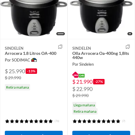
SINDELEN
SINDELEN
Arrocera 1.8 Litros OA-400
Olla Arrocera Oa-400ng 1,8lts
440w
Por SODIMAC
Por Sindelen
$ 25.990
-13%
$ 29.990
$ 21.990
-27%
Retira mañana
$ 22.990
$ 29.990
Llega mañana
Retira mañana
(76)
(7)