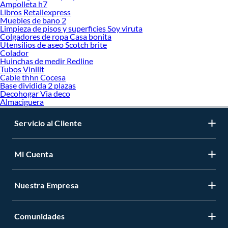
Ampolleta h7
Libros Retailexpress
Muebles de bano 2
Limpieza de pisos y superficies Soy viruta
Colgadores de ropa Casa bonita
Utensilios de aseo Scotch brite
Colador
Huinchas de medir Redline
Tubos Vinilit
Cable thhn Cocesa
Base dividida 2 plazas
Decohogar Via deco
Almaciguera
Servicio al Cliente
Mi Cuenta
Nuestra Empresa
Comunidades