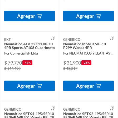
Agregar
Agregar
BKT
GENERICO
Neumático ATV 22X11.00-10
Neumático Moto 3.50--10
4PR Sports AT108 Cuadrimoto
P299 Wanda 4PR
Por Comercial SP Ltda
Por NEUMATICOS Y LLANTAS DEL PACIFICO LIMITADA
$ 79.770
$ 31.900
-45%
-26%
$ 144.490
$ 43.217
Agregar
Agregar
GENERICO
GENERICO
Neumático SETX4-195/55R10
Neumático SETX2-195/55R10
98/96P WR301 Wanda PR LTR
98/96P WR301 Wanda PR LTR