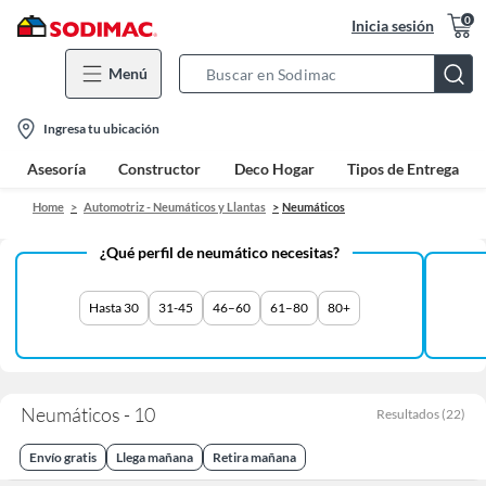
0
Inicia sesión
Menú
Search
Bar
location-
Ingresa tu ubicación
icon
Asesoría
Constructor
Deco Hogar
Tipos de Entrega
Home
Automotriz - Neumáticos y Llantas
Neumáticos
¿Qué perfil de neumático necesitas?
Hasta 30
31-45
46–60
61–80
80+
Neumáticos - 10
Resultados
(
22
)
Envío gratis
Llega mañana
Retira mañana