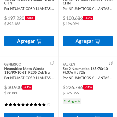
CHN
CHN
Por NEUMATICOS Y LLANTAS DEL PACIFICO LIMITADA
Por NEUMATICOS Y LLANTAS DEL PACIFICO LIMITADA
$ 197.220
$ 100.686
-50%
-49%
$ 392.188
$ 196.094
Agregar
Agregar
GENERICO
FALKEN
Neumático Moto Wanda
Set 2 Neumatico 165/70r10
110/90-10 61j P235 Del/Tra
Fk07e Ht 72h
Por NEUMATICOS Y LLANTAS DEL PACIFICO LIMITADA
Por NEUMATICOS Y LLANTAS DEL PACIFICO LIMITADA
$ 30.900
$ 226.786
-21%
-31%
$ 38.880
$ 326.366
Envío
gratis
(3)