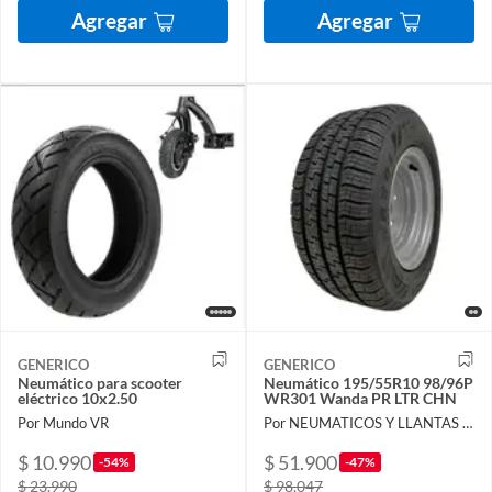
Agregar
Agregar
GENERICO
GENERICO
Neumático para scooter
Neumático 195/55R10 98/96P
eléctrico 10x2.50
WR301 Wanda PR LTR CHN
Por Mundo VR
Por NEUMATICOS Y LLANTAS DEL PACIFICO LIMITADA
$ 10.990
$ 51.900
-54%
-47%
$ 23.990
$ 98.047