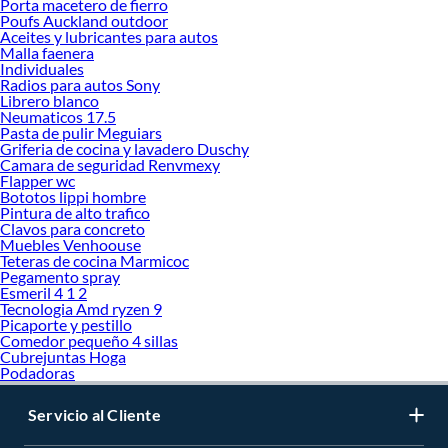
Porta macetero de fierro
Poufs Auckland outdoor
Aceites y lubricantes para autos
Malla faenera
Individuales
Radios para autos Sony
Librero blanco
Neumaticos 17.5
Pasta de pulir Meguiars
Griferia de cocina y lavadero Duschy
Camara de seguridad Renvmexy
Flapper wc
Bototos lippi hombre
Pintura de alto trafico
Clavos para concreto
Muebles Venhoouse
Teteras de cocina Marmicoc
Pegamento spray
Esmeril 4 1 2
Tecnologia Amd ryzen 9
Picaporte y pestillo
Comedor pequeño 4 sillas
Cubrejuntas Hoga
Podadoras
Servicio al Cliente