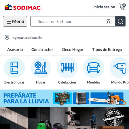
0
Inicia sesión
Menú
Search
Bar
location-
Ingresa tu ubicación
icon
Asesoría
Constructor
Deco Hogar
Tipos de Entrega
Electrohogar
Hogar
Calefacción
Muebles
Mundo Pro