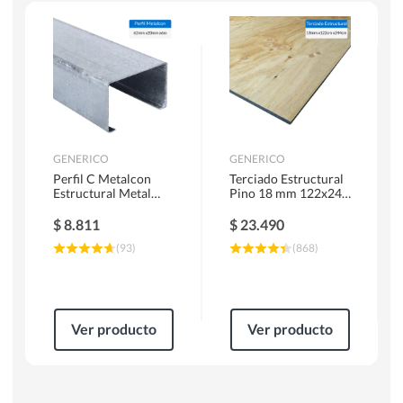
Escaleras
Soldadoras
Herramientas Manuales
Sierras Circulares
GENERICO
GENERICO
Perfil C Metalcon
Terciado Estructural
Estructural Metal
Pino 18 mm 122x244
62x20x0.85 mm 6 m
cm
$
8.811
$
23.490
(
93
)
(
868
)
Ver producto
Ver producto