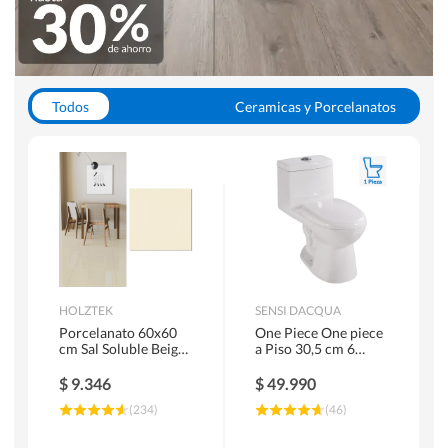
Todos
Ceramicas y Porcelanatos
Calefont y Termos
Pisos Vinilicos
WC y Sanitarios
Pisos Flotantes y Laminados
Pinturas
Duchas y Mamparas
HOLZTEK
SENSI DACQUA
Porcelanato 60x60
One Piece One piece
cm Sal Soluble Beige
a Piso 30,5 cm 6
1.44 m2
Litros Riva Blanco
$
9.346
$
49.990
(
234
)
(
46
)