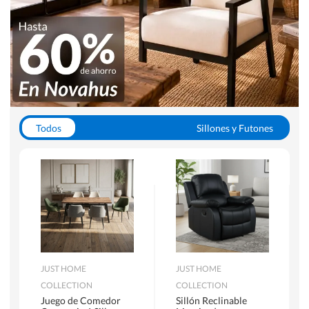
Todos
Sillones y Futones
Juegos de Comedor
Lamparas
Closets
Escritorios y Sillas PC
Racks y Muebles TV
Alfombras
JUST HOME
JUST HOME
COLLECTION
COLLECTION
Juego de Comedor
Sillón Reclinable