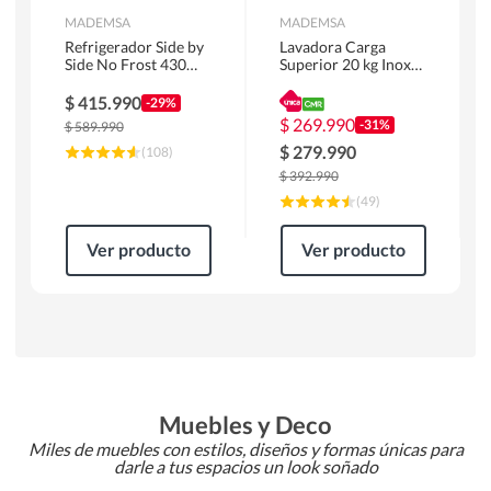
MADEMSA
MADEMSA
Refrigerador Side by
Lavadora Carga
Side No Frost 430
Superior 20 kg Inox
Litros Negro
MDWMT20S
MAS430B
$
415.990
-29%
$
269.990
-31%
$
589.990
$
279.990
(
108
)
$
392.990
(
49
)
Ver producto
Ver producto
Muebles y Deco
Miles de muebles con estilos, diseños y formas únicas para
darle a tus espacios un look soñado