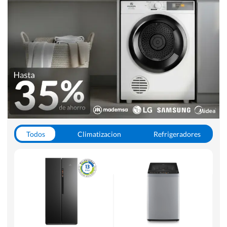
Todos
Climatizacion
Refrigeradores
Lavado y Secado
Cocinas
Aspiradoras
Hornos y Microondas
Otros