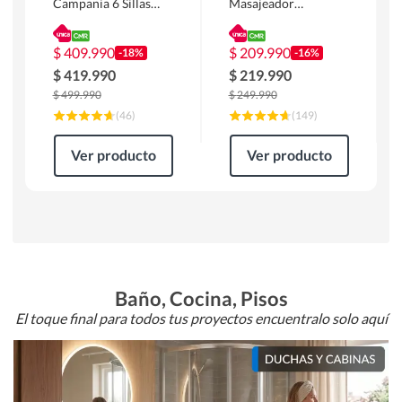
Campania 6 Sillas
Masajeador
Mesa Rectangular
Calentador 1 cuerpo
180 x 90 x 76 cm
Atlanta 91x101x94
Café
cm Negro
$
409.990
$
209.990
-18%
-16%
$
419.990
$
219.990
$
499.990
$
249.990
(
46
)
(
149
)
Ver producto
Ver producto
Baño, Cocina, Pisos
El toque final para todos tus proyectos encuentralo solo aquí