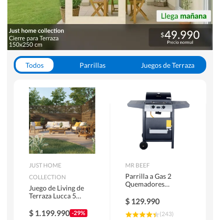
Todos
Parrillas
Juegos de Terraza
Toldos
JUST HOME
MR BEEF
Parrilla a Gas 2
COLLECTION
Quemadores
Juego de Living de
Bandejas Laterales
Terraza Lucca 5
$
129.990
Personas Natural
$
1.199.990
-29%
(
243
)