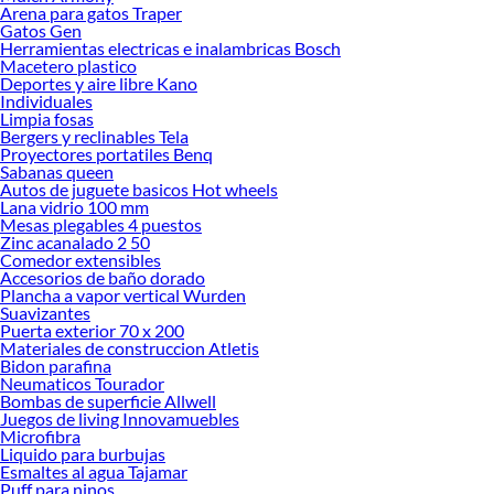
Arena para gatos Traper
ofrecerte!
Gatos Gen
Herramientas electricas e inalambricas Bosch
Encuentra una amplia variedad de productos de Faroles y antorchas en
Macetero plastico
Sodimac. Encuentra todo lo necesario para tus proyectos de renovación y
Deportes y aire libre Kano
decoración. ¡Visítanos y haz tus ideas realidad!
Individuales
Limpia fosas
Bergers y reclinables Tela
Proyectores portatiles Benq
Sabanas queen
Autos de juguete basicos Hot wheels
Lana vidrio 100 mm
Mesas plegables 4 puestos
Zinc acanalado 2 50
Comedor extensibles
Accesorios de baño dorado
Plancha a vapor vertical Wurden
Suavizantes
Puerta exterior 70 x 200
Materiales de construccion Atletis
Bidon parafina
Neumaticos Tourador
Bombas de superficie Allwell
Juegos de living Innovamuebles
Microfibra
Liquido para burbujas
Esmaltes al agua Tajamar
Puff para ninos