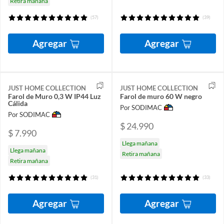
Retira mañana
(57)
(39)
Agregar
Agregar
JUST HOME COLLECTION
JUST HOME COLLECTION
Farol de Muro 0,3 W IP44 Luz
Farol de muro 60 W negro
Cálida
Por SODIMAC
Por SODIMAC
$ 24.990
$ 7.990
Llega mañana
Llega mañana
Retira mañana
Retira mañana
(31)
(33)
Agregar
Agregar