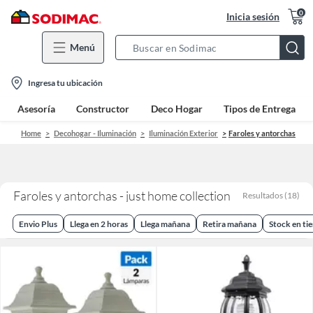
0
Inicia sesión
Menú
Search
Bar
location-
Ingresa tu ubicación
icon
Asesoría
Constructor
Deco Hogar
Tipos de Entrega
Home
Decohogar - Iluminación
Iluminación Exterior
Faroles y antorchas
Faroles y antorchas - just home collection
Resultados
(
18
)
Envio Plus
Llega en 2 horas
Llega mañana
Retira mañana
Stock en ti