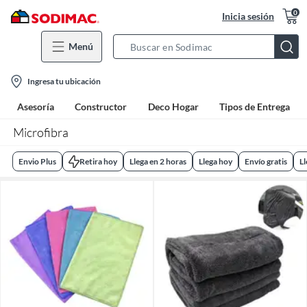
0
Inicia sesión
Menú
Search
Bar
location-
Ingresa tu ubicación
icon
Asesoría
Constructor
Deco Hogar
Tipos de Entrega
Microfibra
Envio Plus
Retira hoy
Llega en 2 horas
Llega hoy
Envío gratis
L