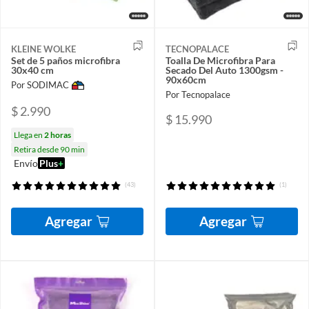
KLEINE WOLKE
TECNOPALACE
Set de 5 paños microfibra
Toalla De Microfibra Para
30x40 cm
Secado Del Auto 1300gsm -
90x60cm
Por SODIMAC
Por Tecnopalace
$ 2.990
$ 15.990
Llega en
2 horas
Retira desde 90 min
Envío
Plus
+
(43)
(1)
Agregar
Agregar