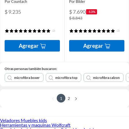
Por Countach
Por Bilder
$ 9.235
$ 7.690
-13%
$ 8.843
(2)
(2)
Agregar
Agregar
Otras personas también buscaron:
microfibra boxer
microfibra top
microfibra calzon
1
2
Veladores Muebles kids
Herramientas y maquinas Wolfcraft