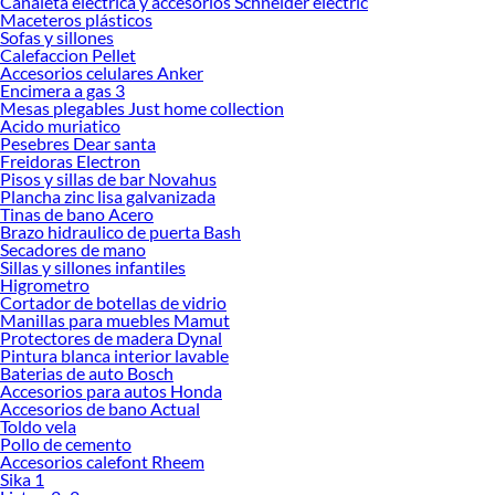
Canaleta electrica y accesorios Schneider electric
Maceteros plásticos
Sofas y sillones
Calefaccion Pellet
Accesorios celulares Anker
Encimera a gas 3
Mesas plegables Just home collection
Acido muriatico
Pesebres Dear santa
Freidoras Electron
Pisos y sillas de bar Novahus
Plancha zinc lisa galvanizada
Tinas de bano Acero
Brazo hidraulico de puerta Bash
Secadores de mano
Sillas y sillones infantiles
Higrometro
Cortador de botellas de vidrio
Manillas para muebles Mamut
Protectores de madera Dynal
Pintura blanca interior lavable
Baterias de auto Bosch
Accesorios para autos Honda
Accesorios de bano Actual
Toldo vela
Pollo de cemento
Accesorios calefont Rheem
Sika 1