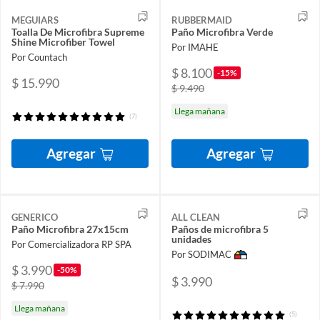
MEGUIARS
RUBBERMAID
Toalla De Microfibra Supreme
Paño Microfibra Verde
Shine Microfiber Towel
Por IMAHE
Por Countach
$ 8.100
-15%
$ 15.990
$ 9.490
Llega mañana
(7)
Agregar
Agregar
GENERICO
ALL CLEAN
Paño Microfibra 27x15cm
Paños de microfibra 5
unidades
Por Comercializadora RP SPA
Por SODIMAC
$ 3.990
-50%
$ 3.990
$ 7.990
Llega mañana
(5)