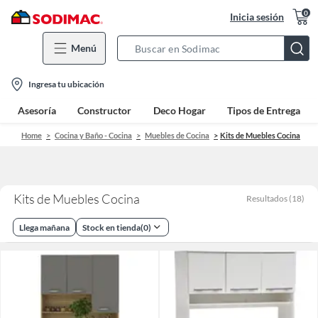
0
Inicia sesión
Menú
Search
Bar
location-
Ingresa tu ubicación
icon
Asesoría
Constructor
Deco Hogar
Tipos de Entrega
Home
Cocina y Baño - Cocina
Muebles de Cocina
Kits de Muebles Cocina
Kits de Muebles Cocina
Resultados
(
18
)
Llega mañana
Stock en tienda
(
0
)