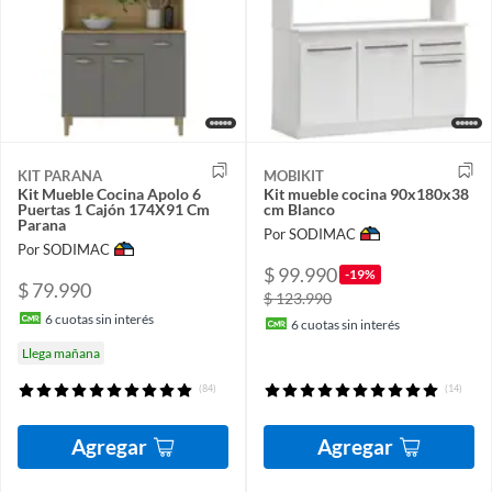
KIT PARANA
MOBIKIT
Kit Mueble Cocina Apolo 6
Kit mueble cocina 90x180x38
Puertas 1 Cajón 174X91 Cm
cm Blanco
Parana
Por SODIMAC
Por SODIMAC
$ 99.990
-19%
$ 79.990
$ 123.990
6
cuotas sin interés
6
cuotas sin interés
Llega mañana
(84)
(14)
Agregar
Agregar