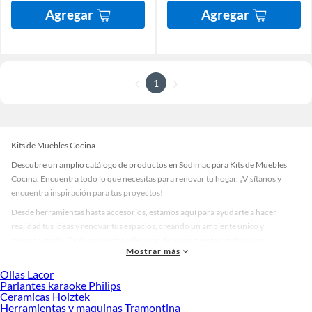
Agregar
Agregar
1
Kits de Muebles Cocina
Descubre un amplio catálogo de productos en Sodimac para Kits de Muebles
Cocina. Encuentra todo lo que necesitas para renovar tu hogar. ¡Visítanos y
encuentra inspiración para tus proyectos!
Desde herramientas hasta accesorios, estamos aquí para ayudarte a hacer
realidad tus ideas y renovar tus espacios, creando un ambiente único y
personalizado. Explora nuestra selección de herramientas, materiales y
Mostrar más
accesorios de calidad que te ayudarán a crear un espacio más tú.
Ollas Lacor
Desde remodelaciones hasta proyectos de decoración, estamos aquí para hacer
Parlantes karaoke Philips
tus ideas realidad. ¡Visítanos y encuentra todo lo que tenemos para ofrecerte en
Ceramicas Holztek
Kits de Muebles Cocina!
Herramientas y maquinas Tramontina