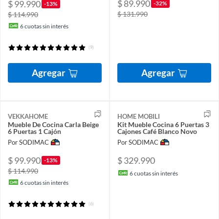
$ 89.990
$ 99.990
-32%
-13%
$ 131.990
$ 114.990
6
cuotas sin interés
(9)
Agregar
Agregar
VEKKAHOME
HOME MOBILI
Mueble De Cocina Carla Beige
Kit Mueble Cocina 6 Puertas 3
6 Puertas 1 Cajón
Cajones Café Blanco Novo
Por SODIMAC
Por SODIMAC
$ 99.990
$ 329.990
-13%
$ 114.990
6
cuotas sin interés
6
cuotas sin interés
(6)