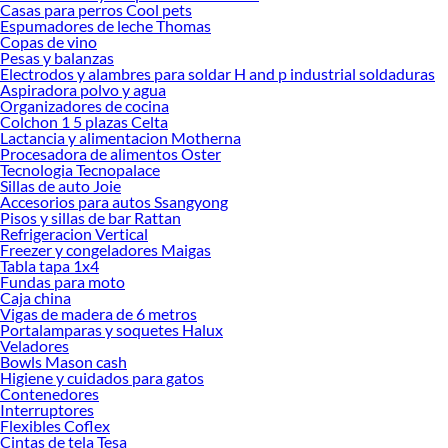
Casas para perros Cool pets
Explora la variedad de productos de Kits de Muebles Cocina en Sodimac
Espumadores de leche Thomas
Copas de vino
Herramientas, materiales y accesorios de calidad para tus proyectos y
Pesas y balanzas
renovación de espacios. ¡Visítanos y descubre todo lo que tenemos para
Electrodos y alambres para soldar H and p industrial soldaduras
ofrecerte!
Aspiradora polvo y agua
Organizadores de cocina
Encuentra una amplia variedad de productos de Kits de Muebles Cocina en
Colchon 1 5 plazas Celta
Sodimac. Encuentra todo lo necesario para tus proyectos de renovación y
Lactancia y alimentacion Motherna
decoración. ¡Visítanos y haz tus ideas realidad!
Procesadora de alimentos Oster
Tecnologia Tecnopalace
Sillas de auto Joie
Accesorios para autos Ssangyong
Pisos y sillas de bar Rattan
Refrigeracion Vertical
Freezer y congeladores Maigas
Tabla tapa 1x4
Fundas para moto
Caja china
Vigas de madera de 6 metros
Portalamparas y soquetes Halux
Veladores
Bowls Mason cash
Higiene y cuidados para gatos
Contenedores
Interruptores
Flexibles Coflex
Cintas de tela Tesa