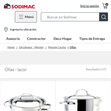
0
Inicia sesión
Menú
Search
Bar
location-
Ingresa tu ubicación
icon
Asesoría
Constructor
Deco Hogar
Tipos de Entrega
Home
Decohogar - Menaje
Menaje Cocina
Ollas
Ollas - lacor
Resultados
(
37
)