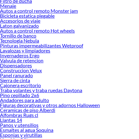
Filtro de ducha
Menaje
Herramientas, materiales y accesorios de calidad para tus proyectos y
Autos a control remoto Monster jam
renovación de espacios. ¡Visítanos y descubre todo lo que tenemos para
Bicicleta estatica plegable
ofrecerte!
Accesorios de viaje
Laton galvanizado
Encuentra una amplia variedad de productos de Ollas en Sodimac. Encuentra
Autos a control remoto Hot wheels
todo lo necesario para tus proyectos de renovación y decoración. ¡Visítanos y
Tornillo de banco
haz tus ideas realidad!
Tecnologia Nebula
Pinturas impermeabilizantes Wetproof
Lavalozas y limpiadores
Invernaderos Ergo
Valvula de retencion
Dispensadores
Construccion Velux
Panel ranurado
Sierra de cinta
Cajonera escritorio
Traba volantes y traba ruedas Daytona
Pino cepillado 2x6
Andadores para adulto
Figuras decorativas y otros adornos Halloween
Ceramicas de piso Alberdi
Alfombras Rugs cl
Llantas 14
Panos y utensilios
Esmaltes al agua Soquina
Esponjas y virutillas