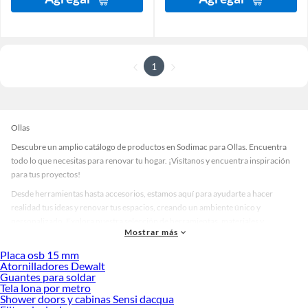
1
Ollas
Descubre un amplio catálogo de productos en Sodimac para Ollas. Encuentra
todo lo que necesitas para renovar tu hogar. ¡Visítanos y encuentra inspiración
para tus proyectos!
Desde herramientas hasta accesorios, estamos aquí para ayudarte a hacer
realidad tus ideas y renovar tus espacios, creando un ambiente único y
personalizado. Explora nuestra selección de herramientas, materiales y
Mostrar más
accesorios de calidad que te ayudarán a crear un espacio más tú.
Placa osb 15 mm
Desde remodelaciones hasta proyectos de decoración, estamos aquí para hacer
Atornilladores Dewalt
tus ideas realidad. ¡Visítanos y encuentra todo lo que tenemos para ofrecerte en
Guantes para soldar
Ollas!
Tela lona por metro
Shower doors y cabinas Sensi dacqua
Explora la variedad de productos de Ollas en Sodimac