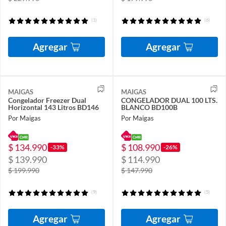
(1)
(6)
Agregar
Agregar
MAIGAS
MAIGAS
Congelador Freezer Dual
CONGELADOR DUAL 100 LTS.
Horizontal 143 Litros BD146
BLANCO BD100B
Por Maigas
Por Maigas
$ 134.990
$ 108.990
-33%
-26%
$ 139.990
$ 114.990
$ 199.990
$ 147.990
(9)
(5)
Agregar
Agregar