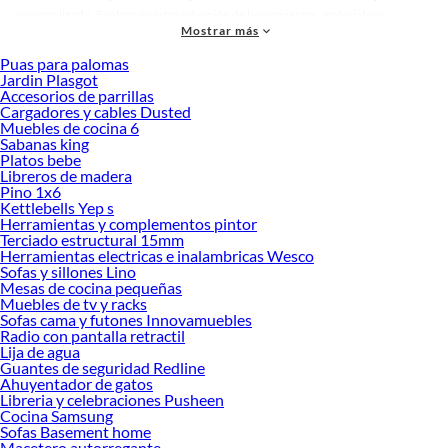
personalizado. Explora nuestra selección de herramientas, materiales y
Mostrar más
accesorios de calidad que te ayudarán a crear un espacio más tú.
Puas para palomas
Desde remodelaciones hasta proyectos de decoración, estamos aquí para hacer
Jardin Plasgot
tus ideas realidad. ¡Visítanos y encuentra todo lo que tenemos para ofrecerte en
Accesorios de parrillas
Freezer y congeladores!
Cargadores y cables Dusted
Muebles de cocina 6
Explora la variedad de productos de Freezer y congeladores en Sodimac
Sabanas king
Platos bebe
Herramientas, materiales y accesorios de calidad para tus proyectos y
Libreros de madera
renovación de espacios. ¡Visítanos y descubre todo lo que tenemos para
Pino 1x6
ofrecerte!
Kettlebells Yep s
Herramientas y complementos pintor
Encuentra una amplia variedad de productos de Freezer y congeladores en
Terciado estructural 15mm
Sodimac. Encuentra todo lo necesario para tus proyectos de renovación y
Herramientas electricas e inalambricas Wesco
decoración. ¡Visítanos y haz tus ideas realidad!
Sofas y sillones Lino
Mesas de cocina pequeñas
Muebles de tv y racks
Sofas cama y futones Innovamuebles
Radio con pantalla retractil
Lija de agua
Guantes de seguridad Redline
Ahuyentador de gatos
Libreria y celebraciones Pusheen
Cocina Samsung
Sofas Basement home
Macetero autorregante