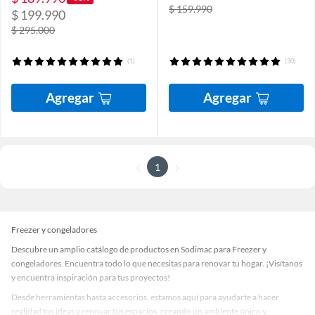
$ 159.990
$ 199.990
$ 295.000
(1)
(30)
Agregar
Agregar
1
Freezer y congeladores
Descubre un amplio catálogo de productos en Sodimac para Freezer y
congeladores. Encuentra todo lo que necesitas para renovar tu hogar. ¡Visítanos
y encuentra inspiración para tus proyectos!
Desde herramientas hasta accesorios, estamos aquí para ayudarte a hacer
realidad tus ideas y renovar tus espacios, creando un ambiente único y