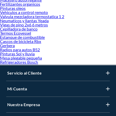
Fertilizantes organicos
Pinturas oleos
Vehiculos a control remoto
Valvula mezcladora termostatica 1 2
Neumaticos y llantas Yeada
Vigas de pino 2x6 6 metros
Cepilladora de banco
Termos Ecovessel
Estanque de combustible
Cascos de bicicleta Rbx
Gerbera
Radios para autos B52
Pinturas Sol y lluvia
Mesa plegable pequeña
Refrigeradores Bosch
Servicio al Cliente
Mi Cuenta
Nuestra Empresa