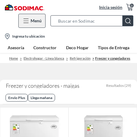
0
Inicia sesión
Menú
Search
Bar
location-
Ingresa tu ubicación
icon
Asesoría
Constructor
Deco Hogar
Tipos de Entrega
Home
Electrohogar - Línea blanca
Refrigeración
Freezer y congeladores
Freezer y congeladores - maigas
Resultados
(
29
)
Envio Plus
Llega mañana