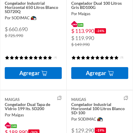
Congelador Industrial
Congelador Dual 100 Litros
Horizontal 650 Litros Blanco
Gris BD100G
SD720Q
Por Maigas
Por SODIMAC
$ 660.690
$ 113.990
-24%
$ 725.990
$ 119.990
$ 149.990
(4)
(9)
Agregar
Agregar
MAIGAS
MAIGAS
Congelador Dual Tapa de
Congelador Industrial
Vidrio 199 lts. SD200
Horizontal 100 Litros Blanco
SD-100
Por Maigas
Por SODIMAC
$ 129.290
-19%
$ 189.990
-36%