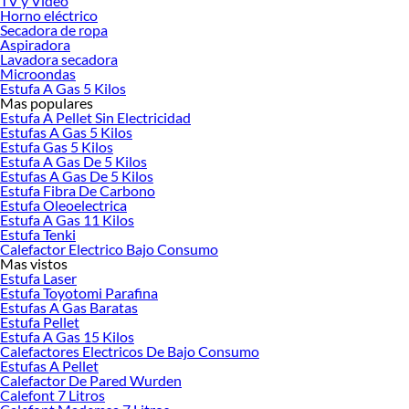
TV y Video
Explora la variedad de productos de Freezer y congeladores en Sodimac
Horno eléctrico
Secadora de ropa
Herramientas, materiales y accesorios de calidad para tus proyectos y
Aspiradora
renovación de espacios. ¡Visítanos y descubre todo lo que tenemos para
Lavadora secadora
ofrecerte!
Microondas
Estufa A Gas 5 Kilos
Encuentra una amplia variedad de productos de Freezer y congeladores en
Mas populares
Sodimac. Encuentra todo lo necesario para tus proyectos de renovación y
Estufa A Pellet Sin Electricidad
decoración. ¡Visítanos y haz tus ideas realidad!
Estufas A Gas 5 Kilos
Estufa Gas 5 Kilos
Estufa A Gas De 5 Kilos
Estufas A Gas De 5 Kilos
Estufa Fibra De Carbono
Estufa Oleoelectrica
Estufa A Gas 11 Kilos
Estufa Tenki
Calefactor Electrico Bajo Consumo
Mas vistos
Estufa Laser
Estufa Toyotomi Parafina
Estufas A Gas Baratas
Estufa Pellet
Estufa A Gas 15 Kilos
Calefactores Electricos De Bajo Consumo
Estufas A Pellet
Calefactor De Pared Wurden
Calefont 7 Litros