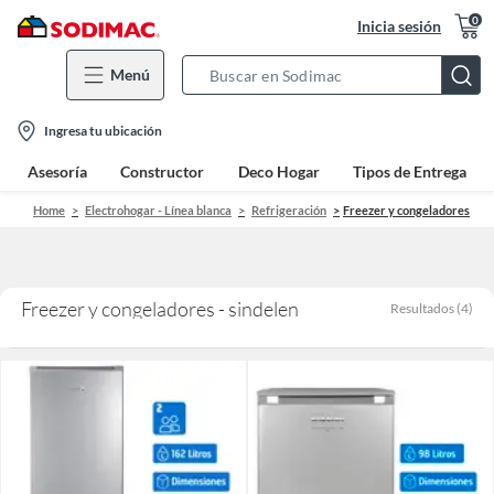
0
Inicia sesión
Menú
Search
Bar
location-
Ingresa tu ubicación
icon
Asesoría
Constructor
Deco Hogar
Tipos de Entrega
Home
Electrohogar - Línea blanca
Refrigeración
Freezer y congeladores
Freezer y congeladores - sindelen
Resultados
(
4
)