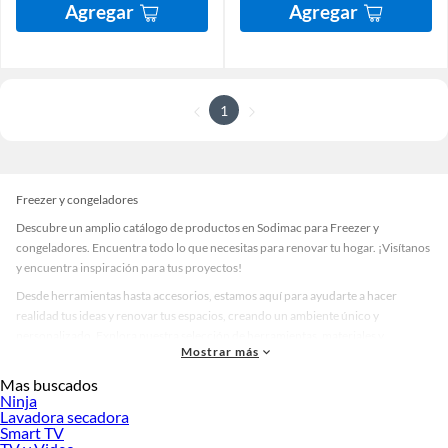
Agregar
Agregar
1
Freezer y congeladores
Descubre un amplio catálogo de productos en Sodimac para Freezer y
congeladores. Encuentra todo lo que necesitas para renovar tu hogar. ¡Visítanos
y encuentra inspiración para tus proyectos!
Desde herramientas hasta accesorios, estamos aquí para ayudarte a hacer
realidad tus ideas y renovar tus espacios, creando un ambiente único y
personalizado. Explora nuestra selección de herramientas, materiales y
Mostrar más
accesorios de calidad que te ayudarán a crear un espacio más tú.
Mas buscados
Desde remodelaciones hasta proyectos de decoración, estamos aquí para hacer
Ninja
tus ideas realidad. ¡Visítanos y encuentra todo lo que tenemos para ofrecerte en
Lavadora secadora
Freezer y congeladores!
Smart TV