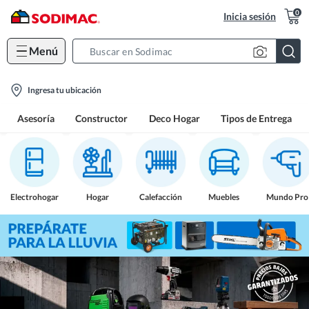
0
Inicia sesión
Menú
Search
Bar
location-
Ingresa tu ubicación
icon
Asesoría
Constructor
Deco Hogar
Tipos de Entrega
Electrohogar
Hogar
Calefacción
Muebles
Mundo Pro