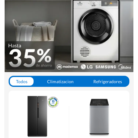
Todos
Climatizacion
Refrigeradores
Lavado y Secado
Cocinas
Aspiradoras
Hornos y Microondas
Otros