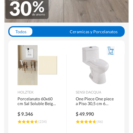
Todos
Ceramicas y Porcelanatos
Calefont y Termos
Pisos Vinilicos
WC y Sanitarios
Pisos Flotantes y Laminados
Pinturas
Duchas y Mamparas
HOLZTEK
SENSI DACQUA
Porcelanato 60x60
One Piece One piece
cm Sal Soluble Beige
a Piso 30,5 cm 6
1.44 m2
Litros Riva Blanco
$
9.346
$
49.990
(
234
)
(
46
)