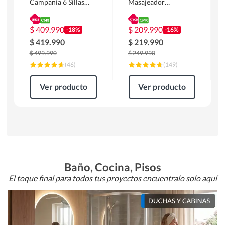
Campania 6 Sillas
Masajeador
Mesa Rectangular
Calentador 1 cuerpo
180 x 90 x 76 cm
Atlanta 91x101x94
Café
cm Negro
$
409.990
$
209.990
-18%
-16%
$
419.990
$
219.990
$
499.990
$
249.990
(
46
)
(
149
)
Ver producto
Ver producto
Baño, Cocina, Pisos
El toque final para todos tus proyectos encuentralo solo aquí