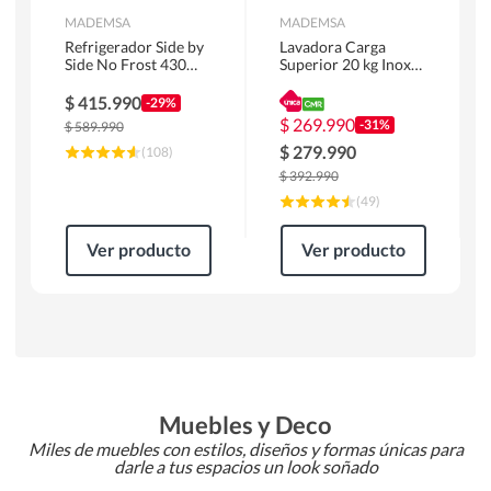
MADEMSA
MADEMSA
Refrigerador Side by
Lavadora Carga
Side No Frost 430
Superior 20 kg Inox
Litros Negro
MDWMT20S
MAS430B
$
415.990
-29%
$
269.990
-31%
$
589.990
$
279.990
(
108
)
$
392.990
(
49
)
Ver producto
Ver producto
Muebles y Deco
Miles de muebles con estilos, diseños y formas únicas para
darle a tus espacios un look soñado