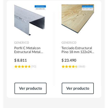
Escaleras
Soldadoras
Herramientas Manuales
Sierras Circulares
GENERICO
GENERICO
Perfil C Metalcon
Terciado Estructural
Estructural Metal
Pino 18 mm 122x244
62x20x0.85 mm 6 m
cm
$
8.811
$
23.490
(
93
)
(
868
)
Ver producto
Ver producto