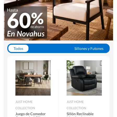
Todos
Sillones y Futones
Juegos de Comedor
Lamparas
Closets
Escritorios y Sillas PC
Racks y Muebles TV
Alfombras
JUST HOME
JUST HOME
COLLECTION
COLLECTION
Juego de Comedor
Sillón Reclinable