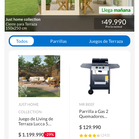
Todos
Parrillas
Juegos de Terraza
Toldos
JUST HOME
MR BEEF
Parrilla a Gas 2
COLLECTION
Quemadores
Juego de Living de
Bandejas Laterales
Terraza Lucca 5
$
129.990
Personas Natural
$
1.199.990
-29%
(
243
)