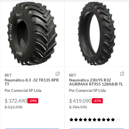
BKT
BKT
Neumático 8.3 -32 TR135 8PR
Neumático 230/95 R32
TT
AGRIMAX RT955 128A8/B TL
Por Comercial SP Ltda
Por Comercial SP Ltda
$ 372.490
$ 419.090
-29%
-47%
$ 521.990
$ 784.990
(1)