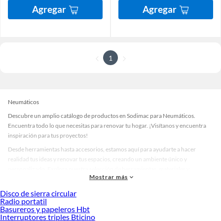
Agregar
Agregar
1
Neumáticos
Descubre un amplio catálogo de productos en Sodimac para Neumáticos.
Encuentra todo lo que necesitas para renovar tu hogar. ¡Visítanos y encuentra
inspiración para tus proyectos!
Desde herramientas hasta accesorios, estamos aquí para ayudarte a hacer
realidad tus ideas y renovar tus espacios, creando un ambiente único y
personalizado. Explora nuestra selección de herramientas, materiales y
Mostrar más
accesorios de calidad que te ayudarán a crear un espacio más tú.
Disco de sierra circular
Desde remodelaciones hasta proyectos de decoración, estamos aquí para hacer
Radio portatil
tus ideas realidad. ¡Visítanos y encuentra todo lo que tenemos para ofrecerte en
Basureros y papeleros Hbt
Neumáticos!
Interruptores triples Bticino