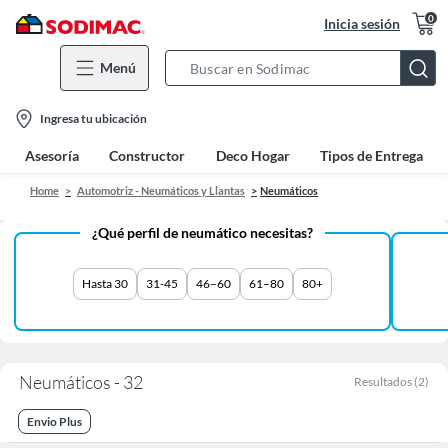
0
Inicia sesión
Menú
Search
Bar
location-
Ingresa tu ubicación
icon
Asesoría
Constructor
Deco Hogar
Tipos de Entrega
Home
Automotriz - Neumáticos y Llantas
Neumáticos
¿Qué perfil de neumático necesitas?
Hasta 30
31-45
46–60
61–80
80+
Neumáticos - 32
Resultados
(
2
)
Envio Plus