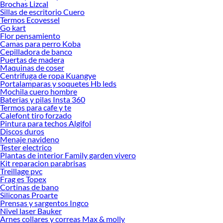
Brochas Lizcal
Explora la variedad de productos de Neumáticos en Sodimac
Sillas de escritorio Cuero
Termos Ecovessel
Herramientas, materiales y accesorios de calidad para tus proyectos y
Go kart
renovación de espacios. ¡Visítanos y descubre todo lo que tenemos para
Flor pensamiento
ofrecerte!
Camas para perro Koba
Cepilladora de banco
Encuentra una amplia variedad de productos de Neumáticos en Sodimac.
Puertas de madera
Encuentra todo lo necesario para tus proyectos de renovación y decoración.
Maquinas de coser
¡Visítanos y haz tus ideas realidad!
Centrifuga de ropa Kuangye
Portalamparas y soquetes Hb leds
Mochila cuero hombre
Baterias y pilas Insta 360
Termos para cafe y te
Calefont tiro forzado
Pintura para techos Algifol
Discos duros
Menaje navideno
Tester electrico
Plantas de interior Family garden vivero
Kit reparacion parabrisas
Treillage pvc
Frag es Topex
Cortinas de bano
Siliconas Proarte
Prensas y sargentos Ingco
Nivel laser Bauker
Arnes collares y correas Max & molly