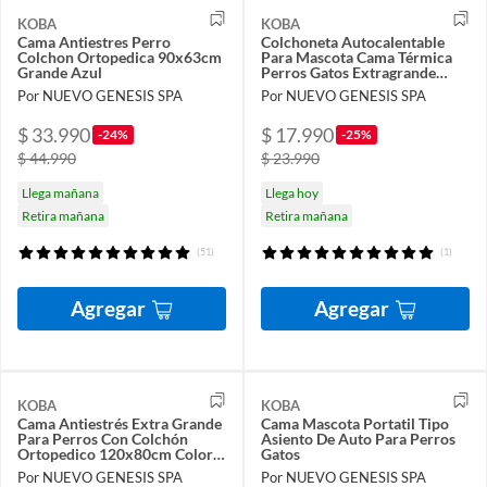
KOBA
KOBA
Cama Antiestres Perro
Colchoneta Autocalentable
Colchon Ortopedica 90x63cm
Para Mascota Cama Térmica
Grande Azul
Perros Gatos Extragrande
112x72cm Lavable
Por NUEVO GENESIS SPA
Por NUEVO GENESIS SPA
$ 33.990
$ 17.990
-24%
-25%
$ 44.990
$ 23.990
Llega mañana
Llega hoy
Retira mañana
Retira mañana
(51)
(1)
Agregar
Agregar
KOBA
KOBA
Cama Antiestrés Extra Grande
Cama Mascota Portatil Tipo
Para Perros Con Colchón
Asiento De Auto Para Perros
Ortopedico 120x80cm Color
Gatos
Azul Con Crema
Por NUEVO GENESIS SPA
Por NUEVO GENESIS SPA