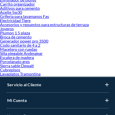
Carrito organizador
Aditivos para cemento
Aceite 5w30
Griferia para lavamanos Fas
Electricidad Tigre
Accesorios y repuestos para estructuras de terraza
Joyeros
Plumon 1 5 plaza
Broca de cemento
Generador power pro 3500
Codo sanitario de 4 a 2
Macetero con ruedas
Silla plegable Andesgear
Escalera de madera
Porcelanato gres
Sierra sable Dewalt
Cubrepisos
Lavaplatos Tramontina
Servicio al Cliente
Mi Cuenta