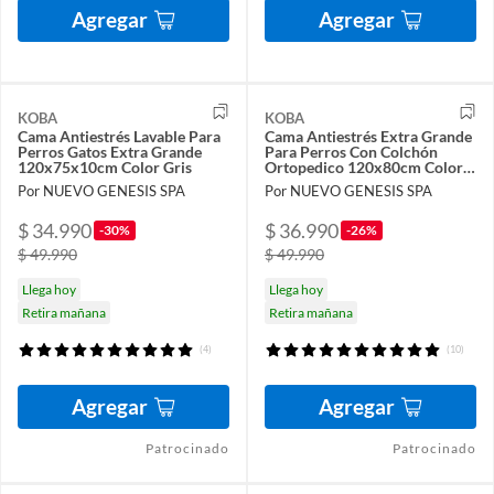
Agregar
Agregar
KOBA
KOBA
Cama Antiestrés Lavable Para
Cama Antiestrés Extra Grande
Perros Gatos Extra Grande
Para Perros Con Colchón
120x75x10cm Color Gris
Ortopedico 120x80cm Color
Azul Con Crema
Por NUEVO GENESIS SPA
Por NUEVO GENESIS SPA
$ 34.990
$ 36.990
-30%
-26%
$ 49.990
$ 49.990
Llega hoy
Llega hoy
Retira mañana
Retira mañana
(4)
(10)
Agregar
Agregar
Patrocinado
Patrocinado