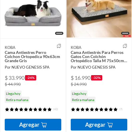
KOBA
KOBA
Cama Antiestres Perro
Cama Antiestrés Para Perros
Colchon Ortopedica 90x63cm
Gatos Con Colchón
Grande Gris
Ortopédico Talla M 75x50cm
Color Marengo Con Negro
Por NUEVO GENESIS SPA
Por NUEVO GENESIS SPA
$ 33.990
$ 16.990
-24%
-32%
$ 44.990
$ 24.990
Llega hoy
Llega hoy
Retira mañana
Retira mañana
(42)
(7)
Agregar
Agregar