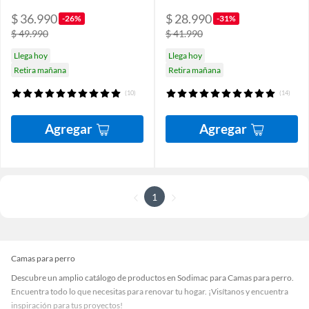
$ 36.990
$ 28.990
-26%
-31%
$ 49.990
$ 41.990
Llega hoy
Llega hoy
Retira mañana
Retira mañana
(10)
(14)
Agregar
Agregar
1
Camas para perro
Descubre un amplio catálogo de productos en Sodimac para Camas para perro.
Encuentra todo lo que necesitas para renovar tu hogar. ¡Visítanos y encuentra
inspiración para tus proyectos!