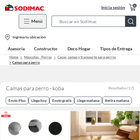
0
Inicia sesión
Menú
Search
Bar
location-
Ingresa tu ubicación
icon
Asesoría
Constructor
Deco Hogar
Tipos de Entrega
Home
Mascotas - Perros
Casas, camas y transporte para perros
Camas para perro
Camas para perro - koba
Resultados
(
17
)
Envio Plus
Llega hoy
Envío gratis
Llega mañana
Retira mañana