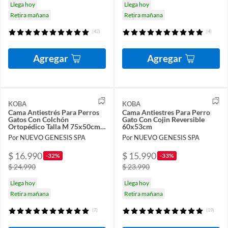
Llega hoy
Llega hoy
Retira mañana
Retira mañana
(42)
(4)
Agregar
Agregar
KOBA
KOBA
Cama Antiestrés Para Perros
Cama Antiestres Para Perro
Gatos Con Colchón
Gato Con Cojin Reversible
Ortopédico Talla M 75x50cm
60x53cm
Color Marengo Con Negro
Por NUEVO GENESIS SPA
Por NUEVO GENESIS SPA
$ 16.990
$ 15.990
-32%
-33%
$ 24.990
$ 23.990
Llega hoy
Llega hoy
Retira mañana
Retira mañana
(7)
(19)