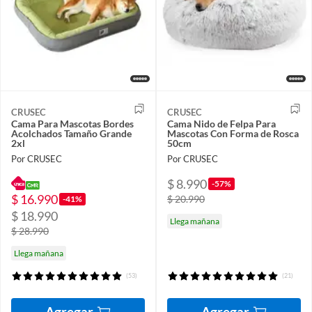
CRUSEC
CRUSEC
Cama Para Mascotas Bordes
Cama Nido de Felpa Para
Acolchados Tamaño Grande
Mascotas Con Forma de Rosca
2xl
50cm
Por CRUSEC
Por CRUSEC
$ 8.990
-57%
$ 16.990
$ 20.990
-41%
$ 18.990
Llega mañana
$ 28.990
Llega mañana
(53)
(21)
Agregar
Agregar