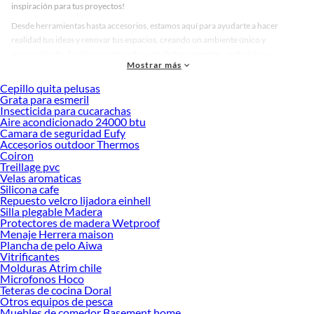
inspiración para tus proyectos!
Desde herramientas hasta accesorios, estamos aquí para ayudarte a hacer
realidad tus ideas y renovar tus espacios, creando un ambiente único y
personalizado. Explora nuestra selección de herramientas, materiales y
Mostrar más
accesorios de calidad que te ayudarán a crear un espacio más tú.
Cepillo quita pelusas
Desde remodelaciones hasta proyectos de decoración, estamos aquí para hacer
Grata para esmeril
tus ideas realidad. ¡Visítanos y encuentra todo lo que tenemos para ofrecerte en
Insecticida para cucarachas
Camas para perro!
Aire acondicionado 24000 btu
Camara de seguridad Eufy
Explora la variedad de productos de Camas para perro en Sodimac
Accesorios outdoor Thermos
Coiron
Herramientas, materiales y accesorios de calidad para tus proyectos y
Treillage pvc
renovación de espacios. ¡Visítanos y descubre todo lo que tenemos para
Velas aromaticas
ofrecerte!
Silicona cafe
Repuesto velcro lijadora einhell
Encuentra una amplia variedad de productos de Camas para perro en Sodimac.
Silla plegable Madera
Encuentra todo lo necesario para tus proyectos de renovación y decoración.
Protectores de madera Wetproof
¡Visítanos y haz tus ideas realidad!
Menaje Herrera maison
Plancha de pelo Aiwa
Vitrificantes
Molduras Atrim chile
Microfonos Hoco
Teteras de cocina Doral
Otros equipos de pesca
Muebles de comedor Basement home