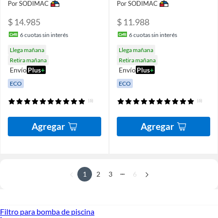
Por SODIMAC
Por SODIMAC
$ 14.985
$ 11.988
6
cuotas sin interés
6
cuotas sin interés
Llega mañana
Llega mañana
Retira mañana
Retira mañana
Envío
Plus
+
Envío
Plus
+
ECO
ECO
(6)
(6)
Agregar
Agregar
...
1
2
3
6
Filtro para bomba de piscina