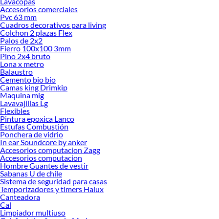
Lavacopas
Accesorios comerciales
Pvc 63 mm
Cuadros decorativos para living
Colchon 2 plazas Flex
Palos de 2x2
Fierro 100x100 3mm
Pino 2x4 bruto
Lona x metro
Balaustro
Cemento bio bio
Camas king Drimkip
Maquina mig
Lavavajillas Lg
Flexibles
Pintura epoxica Lanco
Estufas Combustión
Ponchera de vidrio
In ear Soundcore by anker
Accesorios computacion Zagg
Accesorios computacion
Hombre Guantes de vestir
Sabanas U de chile
Sistema de seguridad para casas
Temporizadores y timers Halux
Canteadora
Cal
Limpiador multiuso