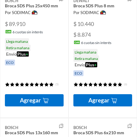
BOSCH
DEWALT
Broca SDS Plus 25x450 mm
Broca SDS Plus 8 mm
Por SODIMAC
Por SODIMAC
$ 89.910
$ 10.440
6
cuotas sin interés
$ 8.874
Llega mañana
6
cuotas sin interés
Retira mañana
Llega mañana
Envío
Plus
+
Retira mañana
ECO
Envío
Plus
+
ECO
(5)
(6)
Agregar
Agregar
BOSCH
BOSCH
Broca SDS Plus 13x160 mm
Broca SDS Plus 6x210 mm