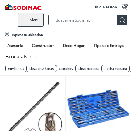
0
Inicia sesión
Menú
Search
Bar
location-
Ingresa tu ubicación
icon
Asesoría
Constructor
Deco Hogar
Tipos de Entrega
Broca sds plus
Envio Plus
Llega en 2 horas
Llega hoy
Llega mañana
Retira mañana