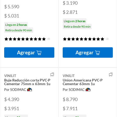
$ 3.190
$ 5.590
$ 2.871
$ 5.031
Llega en
2 horas
Llega en
2 horas
Retira desde 90 min
Retira desde 90 min
(8)
(2)
Agregar
Agregar
VINILIT
VINILIT
Buje Reducción corta PVC-P
Union Americana PVC-P
Cementar 75mm x 63mm 1u
Cementar 63mm 1u
Por SODIMAC
Por SODIMAC
$ 4.390
$ 8.790
$ 3.951
$ 7.911