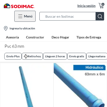
0
Inicia sesión
Menú
Search
Bar
location-
Ingresa tu ubicación
icon
Asesoría
Constructor
Deco Hogar
Tipos de Entrega
Pvc 63 mm
Envio Plus
Retira hoy
Llega en 2 horas
Envío gratis
Llega mañana