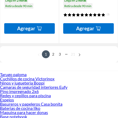
Llega en
2 horas
Llega en
2 horas
Retira desde 90 min
Retira desde 90 min
(3)
Agregar
Agregar
...
1
2
3
21
Tarugo paloma
Cuchillos de cocina Victorinox
Ninos y jugueteria Boppi
Camaras de seguridad interiores Eufy
Pino impregnado 2x6
Redes y cepillos para piscina
Espejos
Basureros y papeleros Casa bonita
Baterias de cocina Ilko
Maquina para hacer donas
Base notebook