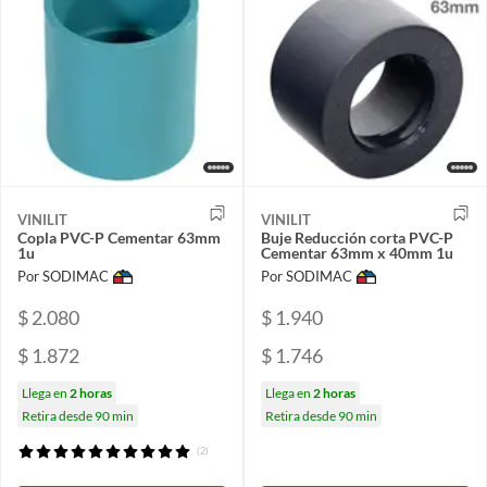
VINILIT
VINILIT
Copla PVC-P Cementar 63mm
Buje Reducción corta PVC-P
1u
Cementar 63mm x 40mm 1u
Por SODIMAC
Por SODIMAC
$ 2.080
$ 1.940
$ 1.872
$ 1.746
Llega en
2 horas
Llega en
2 horas
Retira desde 90 min
Retira desde 90 min
(2)