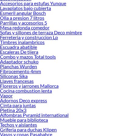
Accesorios para estufas Yunque
Lavaplatos bajo cubierta
Esmeril angular Bosch
Olla a presion 7 litros
Parrillas y accesorios 5
Mesa redonda comedor
Sofas y sillones de terraza Deco mimbre
Ferreteria y construccion Lp
Timbres inalambricos
Escuadra abatible
Escaleras De tijera
Combo y mazos Total tools
Adaptador schuko
Planchas Wurden
Fibrocemento 4mm
Siliconas Sika
Llaves francesas
Floreros y jarrones Mallorca
Cocina combustion lenta
Vapor
Adornos Deco express
Cinta para juntas
Pletina 20x3
Alfombras Pyramid international
Mueble para biblioteca
Techos y aislantes
Griferia para duchas Klipen
Vasos y copas Pasabahce