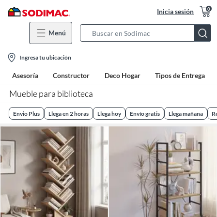
0
Inicia sesión
Menú
Search
Bar
location-
Ingresa tu ubicación
icon
Asesoría
Constructor
Deco Hogar
Tipos de Entrega
Mueble para biblioteca
Envio Plus
Llega en 2 horas
Llega hoy
Envío gratis
Llega mañana
R