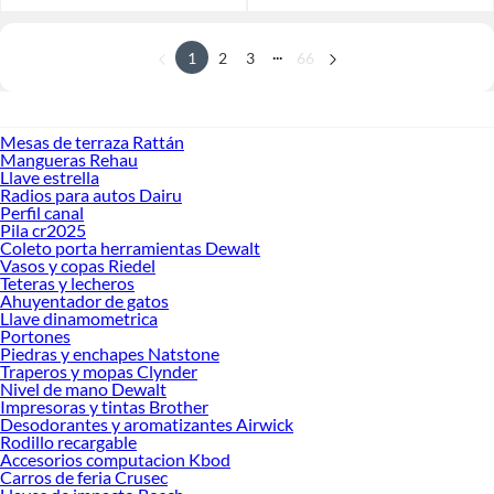
...
1
2
3
66
Mesas de terraza Rattán
Mangueras Rehau
Llave estrella
Radios para autos Dairu
Perfil canal
Pila cr2025
Coleto porta herramientas Dewalt
Vasos y copas Riedel
Teteras y lecheros
Ahuyentador de gatos
Llave dinamometrica
Portones
Piedras y enchapes Natstone
Traperos y mopas Clynder
Nivel de mano Dewalt
Impresoras y tintas Brother
Desodorantes y aromatizantes Airwick
Rodillo recargable
Accesorios computacion Kbod
Carros de feria Crusec