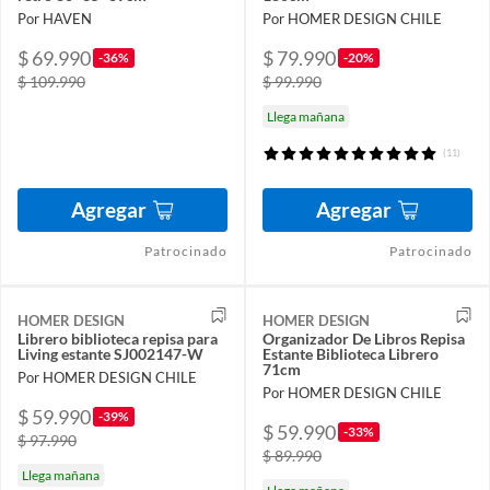
Por HAVEN
Por HOMER DESIGN CHILE
$ 69.990
$ 79.990
-36%
-20%
$ 109.990
$ 99.990
Llega mañana
(11)
Agregar
Agregar
Patrocinado
Patrocinado
HOMER DESIGN
HOMER DESIGN
Librero biblioteca repisa para
Organizador De Libros Repisa
Living estante SJ002147-W
Estante Biblioteca Librero
71cm
Por HOMER DESIGN CHILE
Por HOMER DESIGN CHILE
$ 59.990
-39%
$ 59.990
-33%
$ 97.990
$ 89.990
Llega mañana