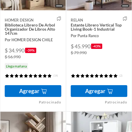
HOMER DESIGN
RELAN
Biblioteca Librero De Arbol
Estante Librero Vertical Top
Organizador De Libros Alto
Living Book-1 Industrial
147cm
Por Punta Ranco
Por HOMER DESIGN CHILE
$ 45.990
-43%
$ 34.990
-39%
$ 79.990
$ 56.990
Llega mañana
(14)
(2)
Agregar
Agregar
Patrocinado
Patrocinado