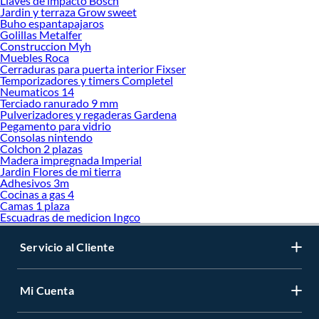
Llaves de impacto Bosch
Jardin y terraza Grow sweet
Buho espantapajaros
Golillas Metalfer
Construccion Myh
Muebles Roca
Cerraduras para puerta interior Fixser
Temporizadores y timers Completel
Neumaticos 14
Terciado ranurado 9 mm
Pulverizadores y regaderas Gardena
Pegamento para vidrio
Consolas nintendo
Colchon 2 plazas
Madera impregnada Imperial
Jardin Flores de mi tierra
Adhesivos 3m
Cocinas a gas 4
Camas 1 plaza
Escuadras de medicion Ingco
Servicio al Cliente
Mi Cuenta