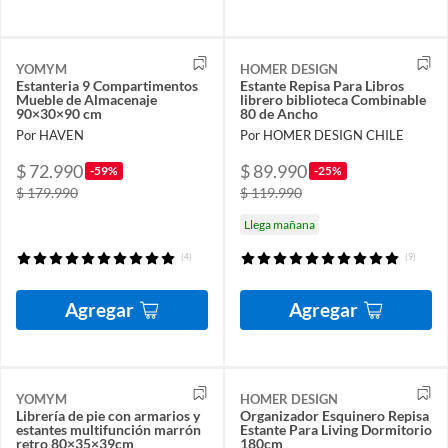
YOMYM
HOMER DESIGN
Estanteria 9 Compartimentos
Estante Repisa Para Libros
Mueble de Almacenaje
librero biblioteca Combinable
90×30×90 cm
80 de Ancho
Por HAVEN
Por HOMER DESIGN CHILE
$ 72.990
$ 89.990
-59%
-25%
$ 179.990
$ 119.990
Llega mañana
(4)
(9)
Agregar
Agregar
YOMYM
HOMER DESIGN
Librería de pie con armarios y
Organizador Esquinero Repisa
estantes multifunción marrón
Estante Para Living Dormitorio
retro 80×35×39cm
180cm