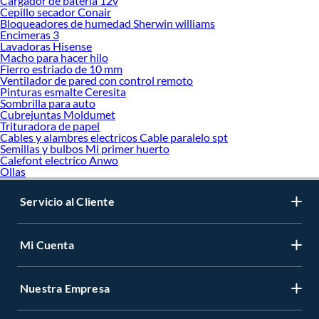
Cargador de bateria 12v
Cepillo secador Conair
Bloqueadores de humedad Sherwin williams
Encimeras 3
Lavadoras Hisense
Macho para hacer hilo
Fierro estriado de 10 mm
Ventilador de pared con control remoto
Pinturas esmalte Ceresita
Sombrilla para auto
Cubrejuntas Moldumet
Trituradora de papel
Cables y alambres electricos Cable paralelo spt
Semillas y bulbos Mi primer huerto
Calefont electrico Anwo
Ollas
Servicio al Cliente
Mi Cuenta
Nuestra Empresa