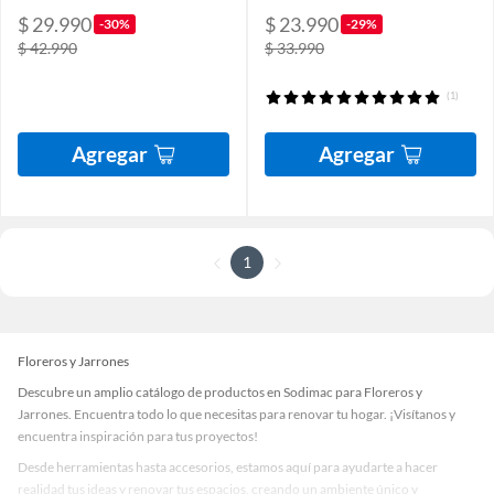
$ 29.990
$ 23.990
-30%
-29%
$ 42.990
$ 33.990
(1)
Agregar
Agregar
1
Floreros y Jarrones
Descubre un amplio catálogo de productos en Sodimac para Floreros y
Jarrones. Encuentra todo lo que necesitas para renovar tu hogar. ¡Visítanos y
encuentra inspiración para tus proyectos!
Desde herramientas hasta accesorios, estamos aquí para ayudarte a hacer
realidad tus ideas y renovar tus espacios, creando un ambiente único y