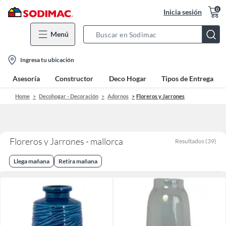
0
Inicia sesión
Menú
Search
Bar
location-
Ingresa tu ubicación
icon
Asesoría
Constructor
Deco Hogar
Tipos de Entrega
Home
Decohogar - Decoración
Adornos
Floreros y Jarrones
Floreros y Jarrones - mallorca
Resultados
(
39
)
Llega mañana
Retira mañana