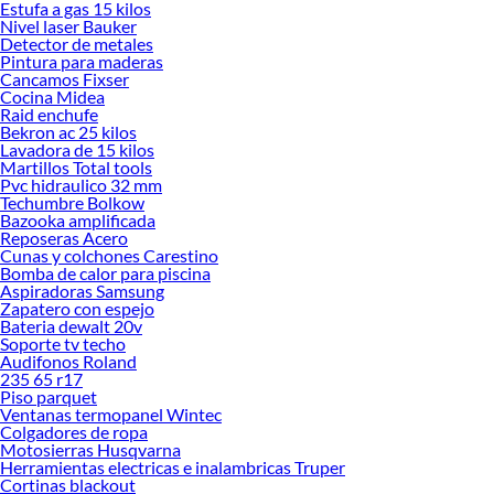
Estufa a gas 15 kilos
ofrecerte!
Nivel laser Bauker
Detector de metales
Encuentra una amplia variedad de productos de Bloqueadores de humedad en
Pintura para maderas
Sodimac. Encuentra todo lo necesario para tus proyectos de renovación y
Cancamos Fixser
Cocina Midea
decoración. ¡Visítanos y haz tus ideas realidad!
Raid enchufe
Bekron ac 25 kilos
Lavadora de 15 kilos
Martillos Total tools
Pvc hidraulico 32 mm
Techumbre Bolkow
Bazooka amplificada
Reposeras Acero
Cunas y colchones Carestino
Bomba de calor para piscina
Aspiradoras Samsung
Zapatero con espejo
Bateria dewalt 20v
Soporte tv techo
Audifonos Roland
235 65 r17
Piso parquet
Ventanas termopanel Wintec
Colgadores de ropa
Motosierras Husqvarna
Herramientas electricas e inalambricas Truper
Cortinas blackout