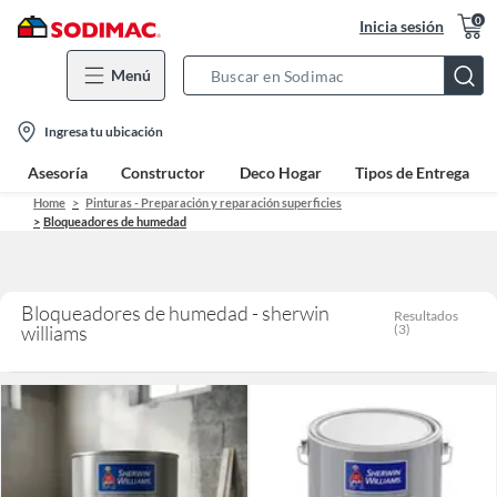
0
Inicia sesión
Menú
Search
Bar
location-
Ingresa tu ubicación
icon
Asesoría
Constructor
Deco Hogar
Tipos de Entrega
Home
Pinturas - Preparación y reparación superficies
Bloqueadores de humedad
Bloqueadores de humedad - sherwin
Resultados
williams
(
3
)