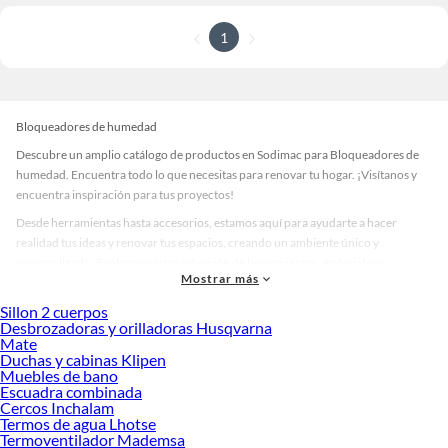
1
Bloqueadores de humedad
Descubre un amplio catálogo de productos en Sodimac para Bloqueadores de
humedad. Encuentra todo lo que necesitas para renovar tu hogar. ¡Visítanos y
encuentra inspiración para tus proyectos!
Desde herramientas hasta accesorios, estamos aquí para ayudarte a hacer
realidad tus ideas y renovar tus espacios, creando un ambiente único y
personalizado. Explora nuestra selección de herramientas, materiales y
Mostrar más
accesorios de calidad que te ayudarán a crear un espacio más tú.
Sillon 2 cuerpos
Desde remodelaciones hasta proyectos de decoración, estamos aquí para hacer
Desbrozadoras y orilladoras Husqvarna
tus ideas realidad. ¡Visítanos y encuentra todo lo que tenemos para ofrecerte en
Mate
Bloqueadores de humedad!
Duchas y cabinas Klipen
Muebles de bano
Explora la variedad de productos de Bloqueadores de humedad en
Escuadra combinada
Sodimac
Cercos Inchalam
Termos de agua Lhotse
Herramientas, materiales y accesorios de calidad para tus proyectos y
Termoventilador Mademsa
renovación de espacios. ¡Visítanos y descubre todo lo que tenemos para