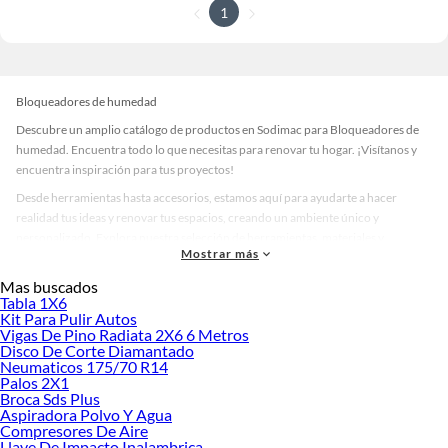
1
Bloqueadores de humedad
Descubre un amplio catálogo de productos en Sodimac para Bloqueadores de
humedad. Encuentra todo lo que necesitas para renovar tu hogar. ¡Visítanos y
encuentra inspiración para tus proyectos!
Desde herramientas hasta accesorios, estamos aquí para ayudarte a hacer
realidad tus ideas y renovar tus espacios, creando un ambiente único y
personalizado. Explora nuestra selección de herramientas, materiales y
Mostrar más
accesorios de calidad que te ayudarán a crear un espacio más tú.
Mas buscados
Desde remodelaciones hasta proyectos de decoración, estamos aquí para hacer
Tabla 1X6
tus ideas realidad. ¡Visítanos y encuentra todo lo que tenemos para ofrecerte en
Kit Para Pulir Autos
Bloqueadores de humedad!
Vigas De Pino Radiata 2X6 6 Metros
Disco De Corte Diamantado
Explora la variedad de productos de Bloqueadores de humedad en
Neumaticos 175/70 R14
Sodimac
Palos 2X1
Broca Sds Plus
Herramientas, materiales y accesorios de calidad para tus proyectos y
Aspiradora Polvo Y Agua
renovación de espacios. ¡Visítanos y descubre todo lo que tenemos para
Compresores De Aire
ofrecerte!
Llave De Impacto Inalambrica