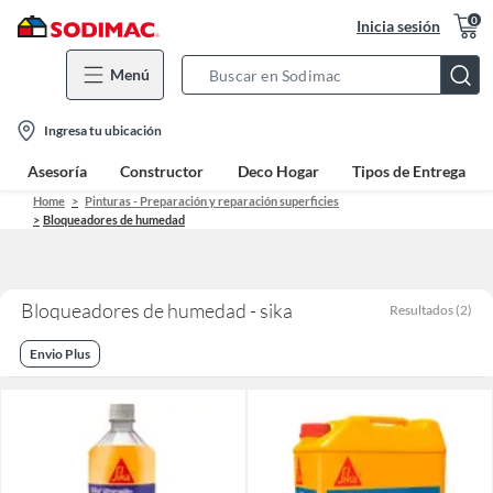
0
Inicia sesión
Menú
Search
Bar
location-
Ingresa tu ubicación
icon
Asesoría
Constructor
Deco Hogar
Tipos de Entrega
Home
Pinturas - Preparación y reparación superficies
Bloqueadores de humedad
Bloqueadores de humedad - sika
Resultados
(
2
)
Envio Plus