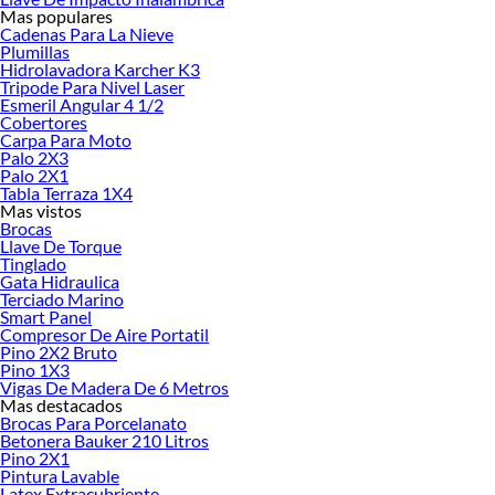
Mas populares
Encuentra una amplia variedad de productos de Bloqueadores de humedad en
Cadenas Para La Nieve
Sodimac. Encuentra todo lo necesario para tus proyectos de renovación y
Plumillas
Hidrolavadora Karcher K3
decoración. ¡Visítanos y haz tus ideas realidad!
Tripode Para Nivel Laser
Esmeril Angular 4 1/2
Cobertores
Carpa Para Moto
Palo 2X3
Palo 2X1
Tabla Terraza 1X4
Mas vistos
Brocas
Llave De Torque
Tinglado
Gata Hidraulica
Terciado Marino
Smart Panel
Compresor De Aire Portatil
Pino 2X2 Bruto
Pino 1X3
Vigas De Madera De 6 Metros
Mas destacados
Brocas Para Porcelanato
Betonera Bauker 210 Litros
Pino 2X1
Pintura Lavable
Latex Extracubriente