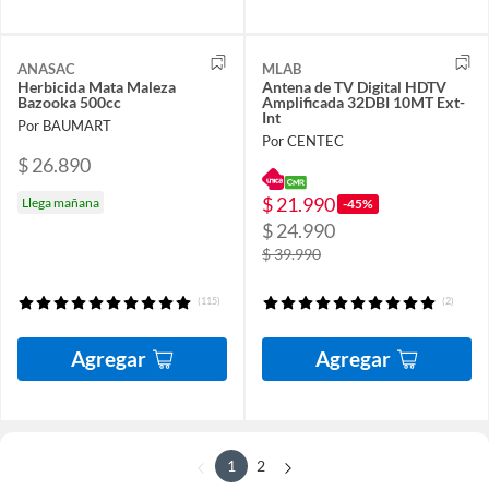
ANASAC
MLAB
Herbicida Mata Maleza
Antena de TV Digital HDTV
Bazooka 500cc
Amplificada 32DBI 10MT Ext-
Int
Por BAUMART
Por CENTEC
$ 26.890
$ 21.990
Llega mañana
-45%
$ 24.990
$ 39.990
(115)
(2)
Agregar
Agregar
1
2