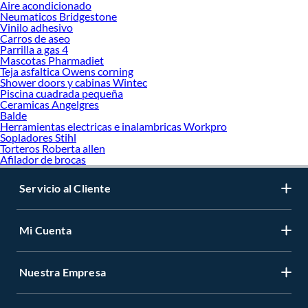
Aire acondicionado
Neumaticos Bridgestone
Vinilo adhesivo
Carros de aseo
Parrilla a gas 4
Mascotas Pharmadiet
Teja asfaltica Owens corning
Shower doors y cabinas Wintec
Piscina cuadrada pequeña
Ceramicas Angelgres
Balde
Herramientas electricas e inalambricas Workpro
Sopladores Stihl
Torteros Roberta allen
Afilador de brocas
Servicio al Cliente
Mi Cuenta
Nuestra Empresa