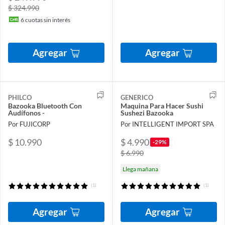
$ 324.990
6
cuotas sin interés
Agregar
Agregar
PHILCO
GENERICO
Bazooka Bluetooth Con
Maquina Para Hacer Sushi
Audífonos -
Sushezi Bazooka
Por FUJICORP
Por INTELLIGENT IMPORT SPA
$ 10.990
$ 4.990
-29%
$ 6.990
Llega mañana
(1)
(1)
Agregar
Agregar