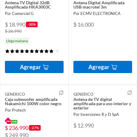
Antena TV Digital 32dB
Antena Digital Amplificada
Amplificada HKA3003C
USB macrotel 3m
Por Comercial G
Por ECMV ELECTRONICA
$ 18.990
$ 16.000
-30%
$ 26.990
Llega mañana
(2)
Agregar
Agregar
GENERICO
GENERICO
Caja subwoofer amplificada
Antena de TV digital
Nakamichi 100W color negro
amplificada para uso interior y
exterior
Por Protech
Por Inversiones R y D SpA
$ 12.990
$ 236.990
-27%
$ 249.990