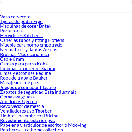
Vaso cervecero
Tijeras de podar Ergo
Maquinas de coser Britex
Porta torta
Hervidores Kitchen it
Canerias tubos y fitting Hoffens
Mueble para horno empotrado
Neumaticos y llantas Aeolus
Brochas Mas economica
Cable 6 mm
Camas para perro Koba
Iluminacion interior Xiaomi
Limas y escofinas Redline
Ropa de trabajo Bauker
Masajeador de pies
Juegos de comedor Plástico
Zapatos de seguridad Bata industrials
Goma eva gruesa
Audifonos Ugreen
Revolvedor de mezcla
Ventiladores usb Thorben
Timbres inalambricos Bticino
Revestimiento exterior pvc
Papeleria y articulos de escritorio Mooving
Percheros Just home collection