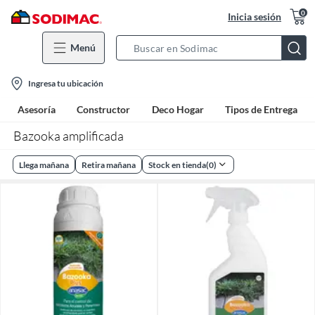
0
Inicia sesión
Menú
Search
Bar
location-
Ingresa tu ubicación
icon
Asesoría
Constructor
Deco Hogar
Tipos de Entrega
Bazooka amplificada
Llega mañana
Retira mañana
Stock en tienda
(
0
)