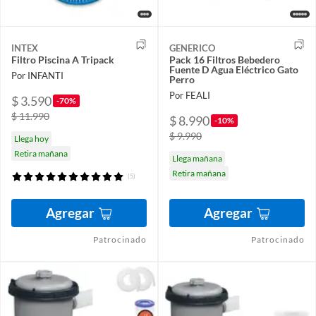
INTEX
GENERICO
Filtro Piscina A Tripack
Pack 16 Filtros Bebedero
Fuente D Agua Eléctrico Gato
Por INFANTI
Perro
Por FEALI
$ 3.590
-70%
$ 11.990
$ 8.990
-10%
$ 9.990
Llega hoy
Retira mañana
Llega mañana
Retira mañana
(5)
Agregar
Agregar
Patrocinado
Patrocinado