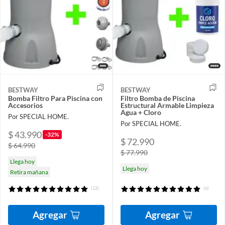
BESTWAY
BESTWAY
Bomba Filtro Para Piscina con
Filtro Bomba de Piscina
Accesorios
Estructural Armable Limpieza
Agua + Cloro
Por SPECIAL HOME.
Por SPECIAL HOME.
$ 43.990
-32%
$ 72.990
$ 64.990
$ 77.990
Llega hoy
Llega hoy
Retira mañana
(12)
(6)
Agregar
Agregar