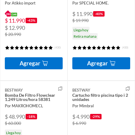
Por Atikko import
Por SPECIAL HOME.
$ 11.990
-40%
$ 11.990
$ 19.990
-43%
$ 12.990
Llega hoy
$ 20.990
Retira mañana
(430)
(430)
Agregar
Agregar
BESTWAY
BESTWAY
Bomba De Filtro Flowclear
Cartucho filtro piscina tipo i 2
1.249 Litros/hora 58381
unidades
Por MAKROHOMECL
Por Mimbral
$ 48.990
$ 4.990
-18%
-29%
$ 60.000
$ 6.990
Llega hoy