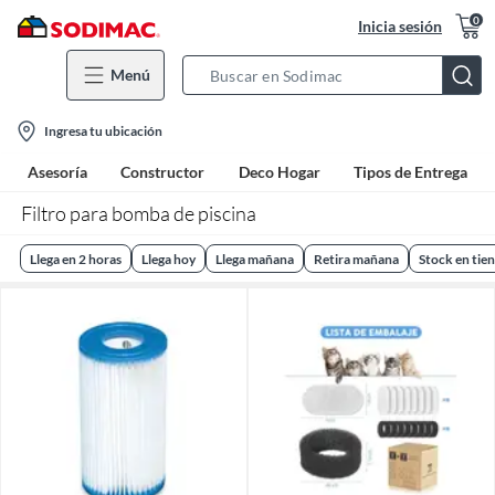
0
Inicia sesión
Menú
Search
Bar
location-
Ingresa tu ubicación
icon
Asesoría
Constructor
Deco Hogar
Tipos de Entrega
Filtro para bomba de piscina
Llega en 2 horas
Llega hoy
Llega mañana
Retira mañana
Stock en tie