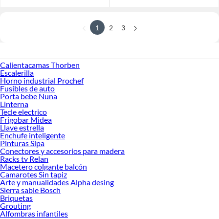
1
2
3
Calientacamas Thorben
Escalerilla
Horno industrial Prochef
Fusibles de auto
Porta bebe Nuna
Linterna
Tecle electrico
Frigobar Midea
Llave estrella
Enchufe inteligente
Pinturas Sipa
Conectores y accesorios para madera
Racks tv Relan
Macetero colgante balcón
Camarotes Sin tapiz
Arte y manualidades Alpha desing
Sierra sable Bosch
Briquetas
Grouting
Alfombras infantiles