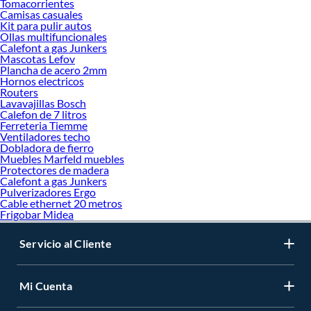
Tomacorrientes
Camisas casuales
Kit para pulir autos
Ollas multifuncionales
Calefont a gas Junkers
Mascotas Lefov
Plancha de acero 2mm
Hornos electricos
Routers
Lavavajillas Bosch
Calefon de 7 litros
Ferreteria Tiemme
Ventiladores techo
Dobladora de fierro
Muebles Marfeld muebles
Protectores de madera
Calefont a gas Junkers
Pulverizadores Ergo
Cable ethernet 20 metros
Frigobar Midea
Servicio al Cliente
Mi Cuenta