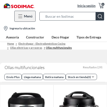
0
Inicia sesión
Menú
Search
Bar
location-
Ingresa tu ubicación
icon
Asesoría
Constructor
Deco Hogar
Tipos de Entrega
Home
Electrohogar - Electrodomésticos Cocina
Ollas eléctricas y arroceras
Ollas multifuncionales
Ollas multifuncionales
Resultados
(
29
)
Envio Plus
Llega mañana
Retira mañana
Stock en tienda
(
0
)