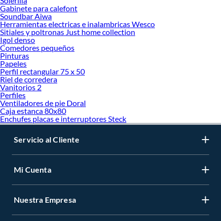
Solerilla
Gabinete para calefont
Soundbar Aiwa
Herramientas electricas e inalambricas Wesco
Sitiales y poltronas Just home collection
Igol denso
Comedores pequeños
Pinturas
Papeles
Perfil rectangular 75 x 50
Riel de corredera
Vanitorios 2
Perfiles
Ventiladores de pie Doral
Caja estanca 80x80
Enchufes placas e interruptores Steck
Servicio al Cliente
Mi Cuenta
Nuestra Empresa