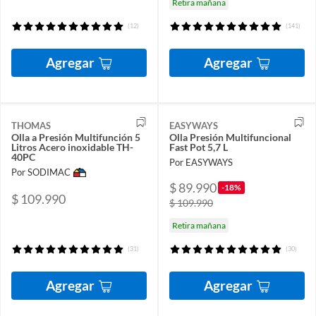
Retira mañana
(12)
(141)
Agregar
Agregar
THOMAS
EASYWAYS
Olla a Presión Multifunción 5
Olla Presión Multifuncional
Litros Acero inoxidable TH-
Fast Pot 5,7 L
40PC
Por EASYWAYS
Por SODIMAC
$ 89.990
-18%
$ 109.990
$ 109.990
Retira mañana
(31)
(30)
Agregar
Agregar