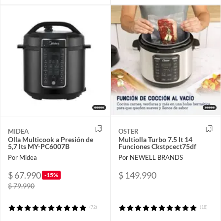
MIDEA
OSTER
Olla Multicook a Presión de
Multiolla Turbo 7.5 lt 14
5,7 lts MY-PC6007B
Funciones Ckstpcect75df
Por Midea
Por NEWELL BRANDS
$ 67.990
$ 149.990
-15%
$ 79.990
(72)
(18)