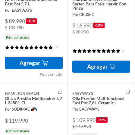
Fast Pot 5,7 L
Sarten Para Freir Hervir Con
Pinza
Por EASYWAYS
Por CRUSEC
$ 89.990
-18%
$ 16.990
-19%
$ 109.990
$ 20.990
Retira mañana
(30)
(1)
Agregar
Agregar
Patrocinado
HAMILTON BEACH
EASYWAYS
Olla a Presión Multicooker 5,7
Olla Presión Multifuncional
L 34501-CL
Fast Pot 7,6 L Ceramic+
Por SODIMAC
Por EASYWAYS
$ 109.990
$ 119.990
-27%
$ 149.990
Retira mañana