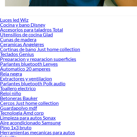
Luces led Wiz
Cocina y bano Disney
Accesorios para taladros Total
Utensilios de cocina Glad
Cunas de madera
Ceramicas Angelgres
Cortinas de bano Just home collection
Teclados Genius
Preparacion y reparacion superficies
Parlantes bluetooth Lenyes
Automatico 20 amperes
Reja negra
Extractores y ventilacion
Parlantes bluetooth Polk audio
Toallero electrico
Reloj niño
Betoneras Bauker
Cercos Just home collection
Guardapolvo mdf
Tecnologia Amd corp
Limpieza para autos Sonax
Aire acondicionado Samsung
Pino 1x3 bruto
Herramientas mecanicas para autos