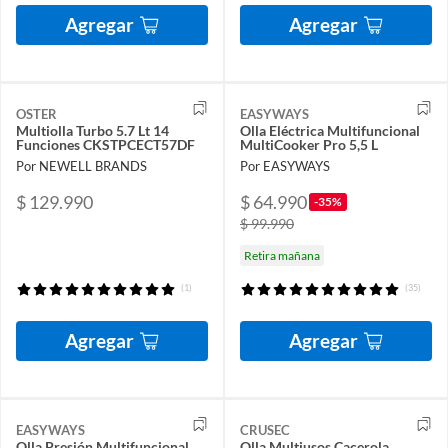
Agregar
Agregar
OSTER
EASYWAYS
Multiolla Turbo 5.7 Lt 14
Olla Eléctrica Multifuncional
Funciones CKSTPCECT57DF
MultiCooker Pro 5,5 L
Por NEWELL BRANDS
Por EASYWAYS
$ 129.990
$ 64.990
-35%
$ 99.990
Retira mañana
(1)
(35)
Agregar
Agregar
EASYWAYS
CRUSEC
Olla Presión Multifuncional
Olla Multiusos Cacerola