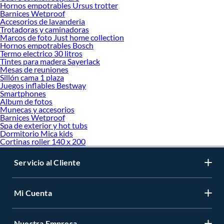
Hornos empotrables Ursus trotter
Barnices Wetproof
Accesorios de lavanderia
Trotadoras y caminadoras
Marcos de foto Just home collection
Hornos empotrables Bosch
Termo electrico 30 litros
Tintes para madera Sayerlack
Mesas de reuniones
Sillón cama 1 plaza
Juegos inflables Bestway
Smartphones
Album de fotos
Munecas y accesorios
Barnices Wetproof
Spa de exterior y hot tubs
Dormitorio Mica kids
Cortinas roller 140 x 200
Servicio al Cliente
Mi Cuenta
Nuestra Empresa