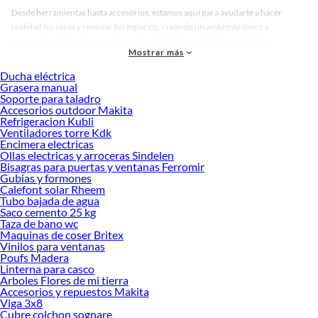
Desde herramientas hasta accesorios, estamos aquí para ayudarte a hacer
realidad tus ideas y renovar tus espacios, creando un ambiente único y
personalizado. Explora nuestra selección de herramientas, materiales y
Mostrar más
accesorios de calidad que te ayudarán a crear un espacio más tú.
Ducha eléctrica
Desde remodelaciones hasta proyectos de decoración, estamos aquí para hacer
Grasera manual
tus ideas realidad. ¡Visítanos y encuentra todo lo que tenemos para ofrecerte en
Soporte para taladro
Ollas multifuncionales!
Accesorios outdoor Makita
Refrigeracion Kubli
Explora la variedad de productos de Ollas multifuncionales en Sodimac
Ventiladores torre Kdk
Encimera electricas
Herramientas, materiales y accesorios de calidad para tus proyectos y
Ollas electricas y arroceras Sindelen
renovación de espacios. ¡Visítanos y descubre todo lo que tenemos para
Bisagras para puertas y ventanas Ferromir
ofrecerte!
Gubias y formones
Calefont solar Rheem
Encuentra una amplia variedad de productos de Ollas multifuncionales en
Tubo bajada de agua
Sodimac. Encuentra todo lo necesario para tus proyectos de renovación y
Saco cemento 25 kg
decoración. ¡Visítanos y haz tus ideas realidad!
Taza de bano wc
Maquinas de coser Britex
Vinilos para ventanas
Poufs Madera
Linterna para casco
Arboles Flores de mi tierra
Accesorios y repuestos Makita
Viga 3x8
Cubre colchon sognare