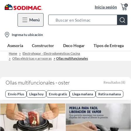
0
Inicia sesión
Menú
Search
Bar
location-
Ingresa tu ubicación
icon
Asesoría
Constructor
Deco Hogar
Tipos de Entrega
Home
Electrohogar - Electrodomésticos Cocina
Ollas eléctricas y arroceras
Ollas multifuncionales
Ollas multifuncionales - oster
Resultados
(
8
)
Envio Plus
Llega hoy
Envío gratis
Llega mañana
Retira mañana