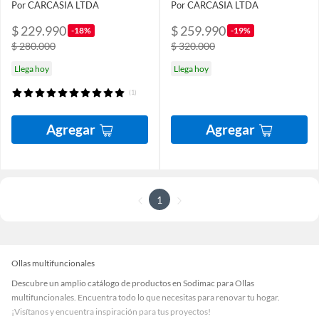
Por CARCASIA LTDA
Por CARCASIA LTDA
$ 229.990
$ 259.990
-18%
-19%
$ 280.000
$ 320.000
Llega hoy
Llega hoy
(1)
Agregar
Agregar
1
Ollas multifuncionales
Descubre un amplio catálogo de productos en Sodimac para Ollas
multifuncionales. Encuentra todo lo que necesitas para renovar tu hogar.
¡Visítanos y encuentra inspiración para tus proyectos!