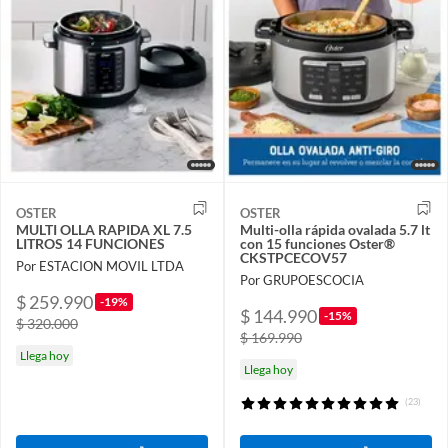
OSTER
OSTER
MULTI OLLA RAPIDA XL 7.5
Multi-olla rápida ovalada 5.7 lt
LITROS 14 FUNCIONES
con 15 funciones Oster®
CKSTPCECOV57
Por ESTACION MOVIL LTDA
Por GRUPOESCOCIA
$ 259.990
-19%
$ 144.990
-15%
$ 320.000
$ 169.990
Llega hoy
Llega hoy
(23)