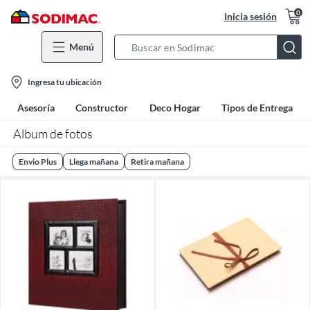
0
Inicia sesión
Menú
Search
Bar
location-
Ingresa tu ubicación
icon
Asesoría
Constructor
Deco Hogar
Tipos de Entrega
Album de fotos
Envio Plus
Llega mañana
Retira mañana