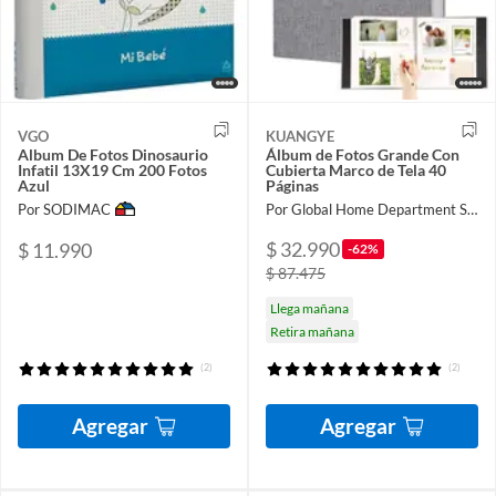
VGO
KUANGYE
Album De Fotos Dinosaurio
Álbum de Fotos Grande Con
Infatil 13X19 Cm 200 Fotos
Cubierta Marco de Tela 40
Azul
Páginas
Por SODIMAC
Por Global Home Department Store
$ 32.990
$ 11.990
-62%
$ 87.475
Llega mañana
Retira mañana
(2)
(2)
Agregar
Agregar