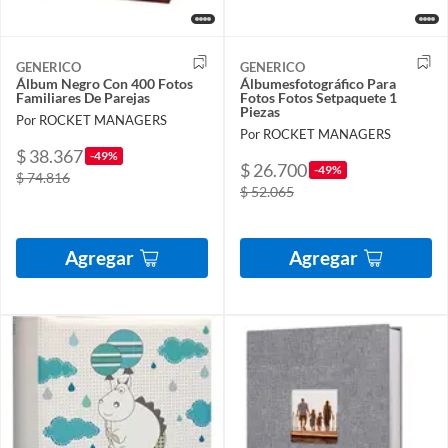
GENERICO
GENERICO
Álbum Negro Con 400 Fotos
Álbumesfotográfico Para
Familiares De Parejas
Fotos Fotos Setpaquete 1
Piezas
Por ROCKET MANAGERS
Por ROCKET MANAGERS
$ 38.367
-49%
$ 26.700
-49%
$ 74.816
$ 52.065
Agregar
Agregar