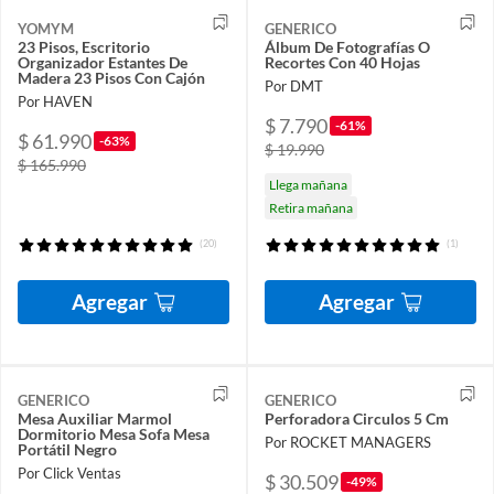
YOMYM
GENERICO
23 Pisos, Escritorio
Álbum De Fotografías O
Organizador Estantes De
Recortes Con 40 Hojas
Madera 23 Pisos Con Cajón
Por DMT
Por HAVEN
$ 7.790
-61%
$ 61.990
-63%
$ 19.990
$ 165.990
Llega mañana
Retira mañana
(20)
(1)
Agregar
Agregar
GENERICO
GENERICO
Mesa Auxiliar Marmol
Perforadora Circulos 5 Cm
Dormitorio Mesa Sofa Mesa
Por ROCKET MANAGERS
Portátil Negro
Por Click Ventas
$ 30.509
-49%