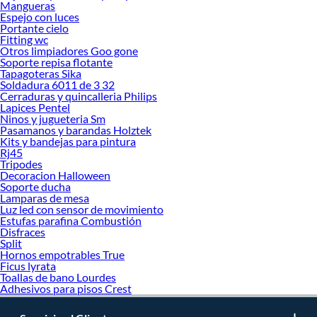
Mangueras
Espejo con luces
Portante cielo
Fitting wc
Otros limpiadores Goo gone
Soporte repisa flotante
Tapagoteras Sika
Soldadura 6011 de 3 32
Cerraduras y quincalleria Philips
Lapices Pentel
Ninos y jugueteria Sm
Pasamanos y barandas Holztek
Kits y bandejas para pintura
Rj45
Tripodes
Decoracion Halloween
Soporte ducha
Lamparas de mesa
Luz led con sensor de movimiento
Estufas parafina Combustión
Disfraces
Split
Hornos empotrables True
Ficus lyrata
Toallas de bano Lourdes
Adhesivos para pisos Crest