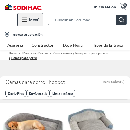
0
Inicia sesión
Menú
Search
Bar
location-
Ingresa tu ubicación
icon
Asesoría
Constructor
Deco Hogar
Tipos de Entrega
Home
Mascotas - Perros
Casas, camas y transporte para perros
Camas para perro
Camas para perro - hoopet
Resultados
(
9
)
Envio Plus
Envío gratis
Llega mañana