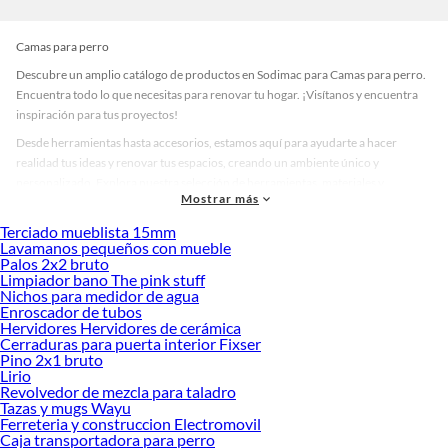
Camas para perro
Descubre un amplio catálogo de productos en Sodimac para Camas para perro.
Encuentra todo lo que necesitas para renovar tu hogar. ¡Visítanos y encuentra
inspiración para tus proyectos!
Desde herramientas hasta accesorios, estamos aquí para ayudarte a hacer
realidad tus ideas y renovar tus espacios, creando un ambiente único y
personalizado. Explora nuestra selección de herramientas, materiales y
Mostrar más
accesorios de calidad que te ayudarán a crear un espacio más tú.
Terciado mueblista 15mm
Desde remodelaciones hasta proyectos de decoración, estamos aquí para hacer
Lavamanos pequeños con mueble
tus ideas realidad. ¡Visítanos y encuentra todo lo que tenemos para ofrecerte en
Palos 2x2 bruto
Camas para perro!
Limpiador bano The pink stuff
Nichos para medidor de agua
Explora la variedad de productos de Camas para perro en Sodimac
Enroscador de tubos
Hervidores Hervidores de cerámica
Herramientas, materiales y accesorios de calidad para tus proyectos y
Cerraduras para puerta interior Fixser
renovación de espacios. ¡Visítanos y descubre todo lo que tenemos para
Pino 2x1 bruto
ofrecerte!
Lirio
Revolvedor de mezcla para taladro
Encuentra una amplia variedad de productos de Camas para perro en Sodimac.
Tazas y mugs Wayu
Encuentra todo lo necesario para tus proyectos de renovación y decoración.
Ferreteria y construccion Electromovil
¡Visítanos y haz tus ideas realidad!
Caja transportadora para perro