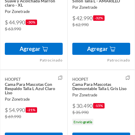
Suave y Acolchada Marrón
Sillón Talla L - AMARILLO
claro - XL
Por Zonetrade
Por Zonetrade
$ 42.990
-32%
$ 44.990
-30%
$ 62.990
$ 63.990
Agregar
Agregar
Patrocinado
Patrocinado
HOOPET
HOOPET
Cama Para Mascotas Con
Cama Para Mascotas
Respaldo Talla L Azul Claro
Desmontable Talla L Gris Liso
Liso
Por Zonetrade
Por Zonetrade
$ 30.490
-15%
$ 54.990
-21%
$ 35.990
$ 69.990
Envío
gratis