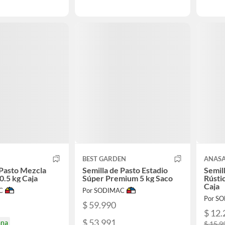
BEST GARDEN
ANAS
 Pasto Mezcla
Semilla de Pasto Estadio
Semil
0.5 kg Caja
Súper Premium 5 kg Saco
Rústic
Caja
C
Por SODIMAC
Por S
$ 59.990
$ 12.
$ 53.991
ana
$ 15.9