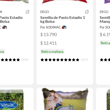
EN
ERGO
ERGO
Pasto Estadio
Semilla de Pasto Estadio 1
Semil
 Bolsa
kg Bolsa
Manqu
C
Por SODIMAC
Por S
$ 13.790
$ 6.1
$ 12.411
Retir
ana
Retira mañana
(159)
(117)