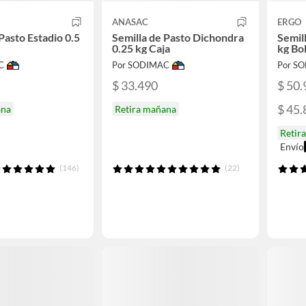
ANASAC
ERGO
Pasto Estadio 0.5
Semilla de Pasto Dichondra
Semill
0.25 kg Caja
kg Bo
C
Por SODIMAC
Por S
$ 33.490
$ 50.
$ 45.
ana
Retira mañana
Retir
Envío
(146)
(22)