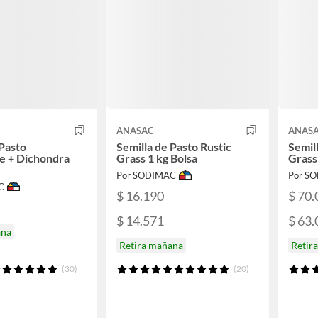
ANASAC
ANAS
 Pasto
Semilla de Pasto Rustic
Semil
 + Dichondra
Grass 1 kg Bolsa
Grass
Por SODIMAC
Por S
C
$ 16.190
$ 70.
$ 14.571
$ 63.
ana
Retira mañana
Retir
(30)
(20)