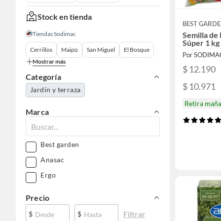
Stock en tienda
BEST GARD
Tiendas Sodimac
Semilla de 
Súper 1 kg
Cerrillos
Maipú
San Miguel
El Bosque
Por SODIMA
Mostrar más
$ 12.190
Categoría
$ 10.971
Jardín y terraza
Retira mañ
Marca
Best garden
Anasac
Ergo
Precio
Filtrar
$
$