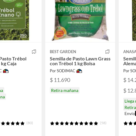
BEST GARDEN
ANAS
 Pasto Trébol
Semilla de Pasto Lawn Grass
Semil
 kg Caja
con Trébol 1 kg Bolsa
Alema
C
Por SODIMAC
Por S
$ 11.690
$ 14.
$ 12.
na
Retira mañana
ana
Llega
Retir
Envío
(80)
(58)