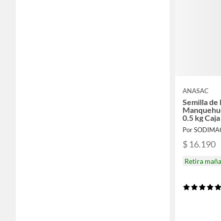
ANASAC
Semilla de
Manquehue
0.5 kg Caja
Por SODIMA
$ 16.190
Retira mañ