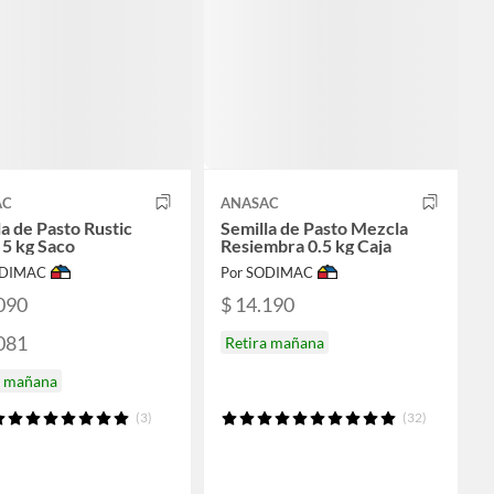
AC
ANASAC
la de Pasto Rustic
Semilla de Pasto Mezcla
 5 kg Saco
Resiembra 0.5 kg Caja
ODIMAC
Por SODIMAC
090
$ 14.190
081
Retira mañana
a mañana
(3)
(32)