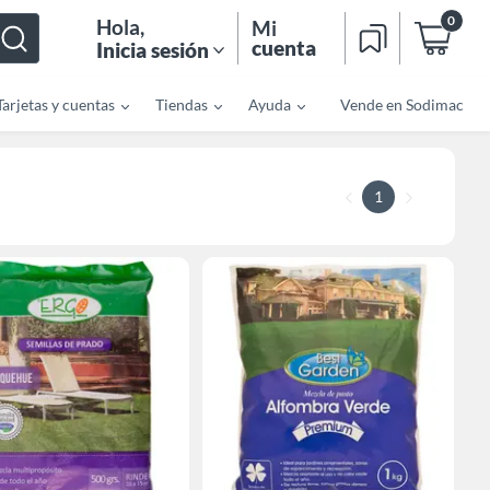
0
Hola
,
Mi
cuenta
Inicia sesión
Tarjetas y cuentas
Tiendas
Ayuda
Vende en Sodimac
1