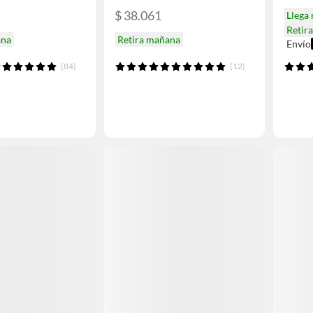
$ 38.061
Llega
Retir
ana
Retira mañana
Envío
(84)
(12)