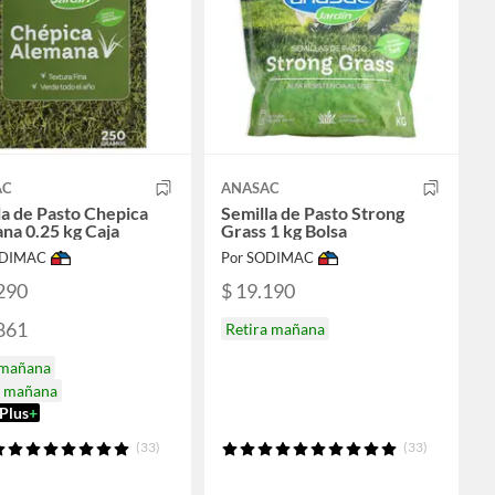
AC
ANASAC
la de Pasto Chepica
Semilla de Pasto Strong
na 0.25 kg Caja
Grass 1 kg Bolsa
ODIMAC
Por SODIMAC
290
$ 19.190
861
Retira mañana
 mañana
a mañana
Plus
+
(33)
(33)