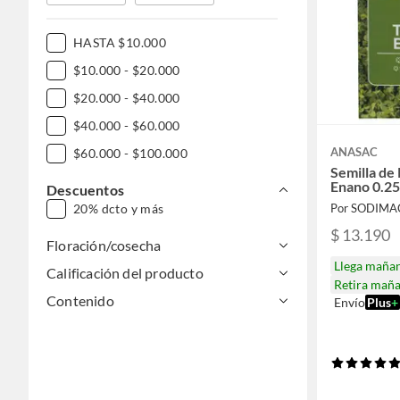
HASTA $10.000
$10.000 - $20.000
$20.000 - $40.000
$40.000 - $60.000
ANASAC
$60.000 - $100.000
Semilla de
Enano 0.25
Descuentos
20% dcto y más
Por SODIMA
$ 13.190
Floración/cosecha
Llega maña
Calificación del producto
Retira mañ
Contenido
Envío
Plus
+