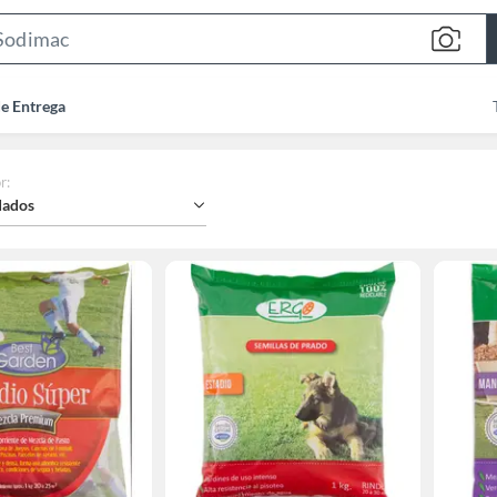
Search
Bar
de Entrega
r
:
ados