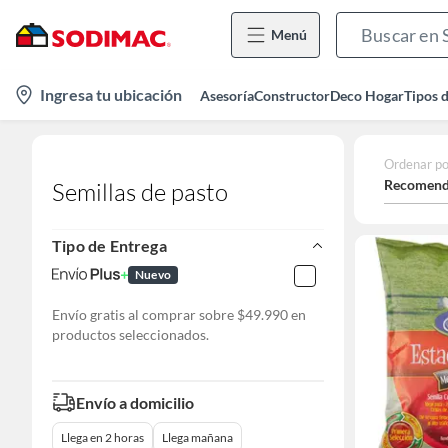
Menú
location-
Ingresa tu ubicación
Asesoría
Constructor
Deco Hogar
Tipos 
icon
Ordenar po
Recomend
Semillas de pasto
Tipo de Entrega
Nuevo
Envío gratis al comprar sobre $49.990 en
productos seleccionados.
Envío a domicilio
Llega en 2 horas
Llega mañana