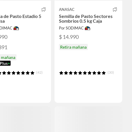
ANASAC
a de Pasto Estadio 5
Semilla de Pasto Sectores
lsa
Sombrios 0.5 kg Caja
ODIMAC
Por SODIMAC
990
$ 14.990
891
Retira mañana
a mañana
Plus
+
(42)
(30)