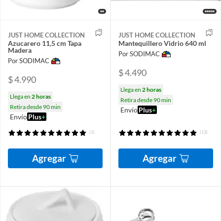
JUST HOME COLLECTION
JUST HOME COLLECTION
Azucarero 11,5 cm Tapa
Mantequillero Vidrio 640 ml
Madera
Por SODIMAC
Por SODIMAC
$ 4.490
$ 4.990
Llega en
2 horas
Llega en
2 horas
Retira desde 90 min
Retira desde 90 min
Envío
Plus
+
Envío
Plus
+
(1)
(13)
Agregar
Agregar