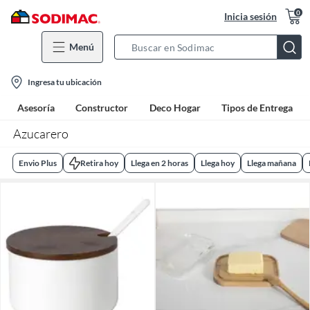
0
Inicia sesión
Menú
Search
Bar
location-
Ingresa tu ubicación
icon
Asesoría
Constructor
Deco Hogar
Tipos de Entrega
Azucarero
Envio Plus
Retira hoy
Llega en 2 horas
Llega hoy
Llega mañana