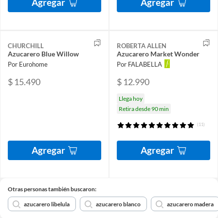
Agregar
Agregar
CHURCHILL
ROBERTA ALLEN
Azucarero Blue Willow
Azucarero Market Wonder
Por Eurohome
Por FALABELLA
$ 15.490
$ 12.990
Llega hoy
Retira desde 90 min
(11)
Agregar
Agregar
Otras personas también buscaron:
azucarero libelula
azucarero blanco
azucarero madera