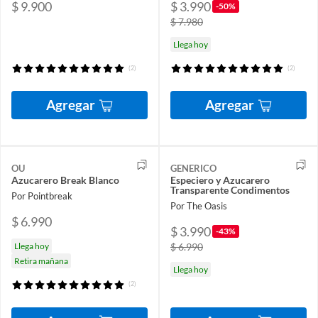
$ 9.900
$ 3.990
-50%
$ 7.980
Llega hoy
(2)
(2)
Agregar
Agregar
OU
GENERICO
Azucarero Break Blanco
Especiero y Azucarero
Transparente Condimentos
Por Pointbreak
Por The Oasis
$ 6.990
$ 3.990
-43%
Llega hoy
$ 6.990
Retira mañana
Llega hoy
(2)