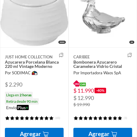
JUST HOME COLLECTION
CARIBEE
Azucarera Porcelana Blanca
Bombonera Azucarero
220 ml Vintage Moderno
Caramelera Vidrio Cristal
Por SODIMAC
Por Importadora Waos SpA
$ 2.290
$ 11.990
-40%
Llega en
2 horas
$ 12.990
Retira desde 90 min
$ 19.990
Envío
Plus
+
(61)
(1)
Agregar
Agregar