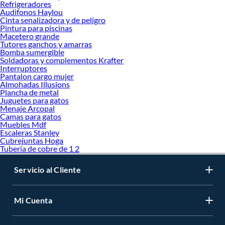
Refrigeradores
Audifonos Haylou
Cinta senalizadora y de peligro
Pintura para piscinas
Macetero grande
Tutores ganchos y amarras
Bomba sumergible
Soldadoras y complementos Krafter
Interruptores
Pantalon cargo mujer
Almohadas Illusions
Plancha de metal
Juguetes para gatos
Menaje Arcopal
Camas para gatos
Muebles Mdf
Escaleras Stanley
Cubrejuntas Hoga
Tuberia de cobre de 1 2
Servicio al Cliente
Mi Cuenta