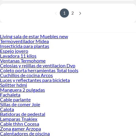
1
2
Living sala de estar Muebles new
Termoventilador Midea
Insecticida para plantas
Espejo joyero
Lavadora 11 kilos
Ventanas Termohome
Celosias y rejillas de ventilacion Dvp
Coleto porta herramientas Total tools
Cuchillos de cocina Arcos
Luces y reflectantes para bicicleta
Splitter hdmi
Manguera 2 pulgadas
Fachaleta
Cable parlante
Sillas de comer Joie
Calota
Batidoras de pedestal
Lamparas Tnakiex
Cable thhn Cocesa
Zona gamer Arzopa
Calentadores de piscina