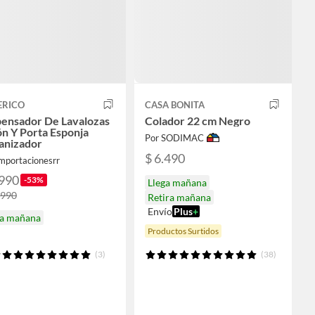
ERICO
CASA BONITA
pensador De Lavalozas
Colador 22 cm Negro
n Y Porta Esponja
Por SODIMAC
anizador
$ 6.490
mportacionesrr
.990
-53%
Llega mañana
.990
Retira mañana
Envío
Plus
+
ga mañana
Productos Surtidos
(3)
(38)