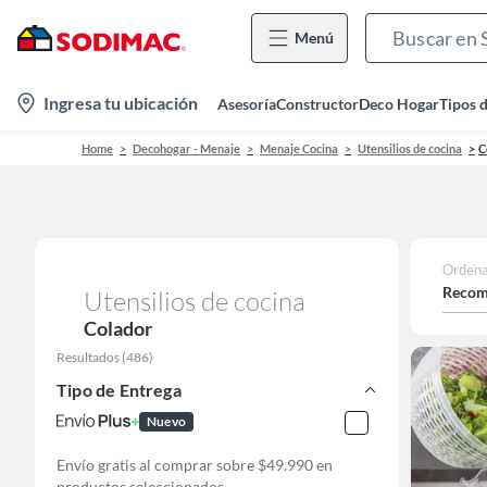
Menú
location-
Ingresa tu ubicación
Asesoría
Constructor
Deco Hogar
Tipos 
icon
Home
Decohogar - Menaje
Menaje Cocina
Utensilios de cocina
C
Ordena
Recom
Utensilios de cocina
Colador
Resultados
(
486
)
Tipo de Entrega
Nuevo
Envío gratis al comprar sobre $49.990 en
productos seleccionados.