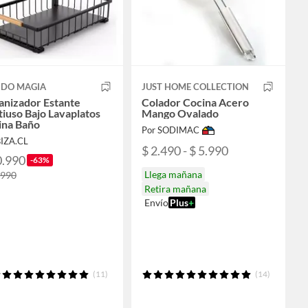
DO MAGIA
JUST HOME COLLECTION
anizador Estante
Colador Cocina Acero
iuso Bajo Lavaplatos
Mango Ovalado
ina Baño
Por SODIMAC
BIZA.CL
$ 2.490 - $ 5.990
0.990
-63%
Llega mañana
.990
Retira mañana
Envío
Plus
+
(11)
(14)