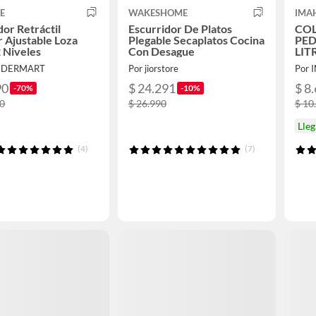
E
WAKESHOME
IMA
dor Retráctil
Escurridor De Platos
CO
 Ajustable Loza
Plegable Secaplatos Cocina
PED
2 Niveles
Con Desague
LIT
NDERMART
Por jiorstore
Por 
90
$ 24.291
$ 8
-70%
-10%
90
$ 26.990
$ 10
Lle
(4)
(7)