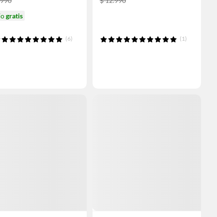
.990
$ 12.990
ío
gratis
(6)
(1)