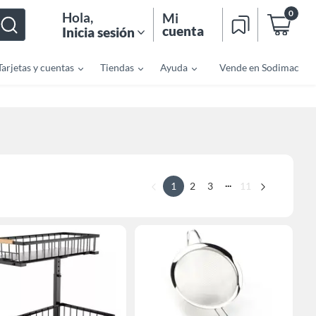
0
Hola
,
Mi
cuenta
Inicia sesión
Tarjetas y cuentas
Tiendas
Ayuda
Vende en Sodimac
...
1
2
3
11