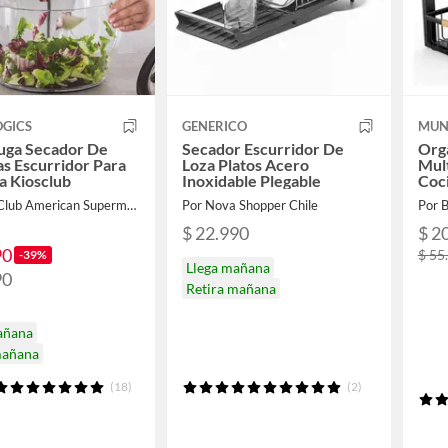
OGICS
GENERICO
MUN
uga Secador De
Secador Escurridor De
Org
s Escurridor Para
Loza Platos Acero
Mult
a Kiosclub
Inoxidable Plegable
Coc
Por Kios Club American Supermarket
Por Nova Shopper Chile
Por 
$ 22.990
$ 2
90
$ 55
-39%
Llega mañana
90
Retira mañana
añana
mañana
(18)
(2)