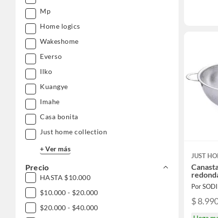
Mp
Home logics
Wakeshome
Everso
Ilko
Kuangye
Imahe
Casa bonita
Just home collection
+ Ver más
JUST HO
Canasta
Precio
redonda
HASTA $10.000
Por SOD
$10.000 - $20.000
$ 8.99
$20.000 - $40.000
Llega m