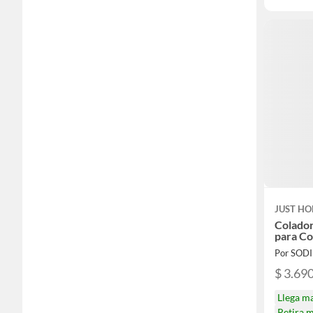
JUST HO
Colador
para Co
Por SOD
$ 3.69
Llega m
Retira 