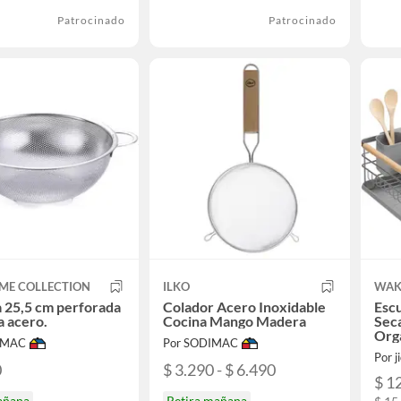
Patrocinado
Patrocinado
ME COLLECTION
ILKO
WAK
 25,5 cm perforada
Colador Acero Inoxidable
Escu
 acero.
Cocina Mango Madera
Sec
Org
IMAC
Por SODIMAC
Por j
0
$ 3.290 - $ 6.490
$ 1
añana
Retira mañana