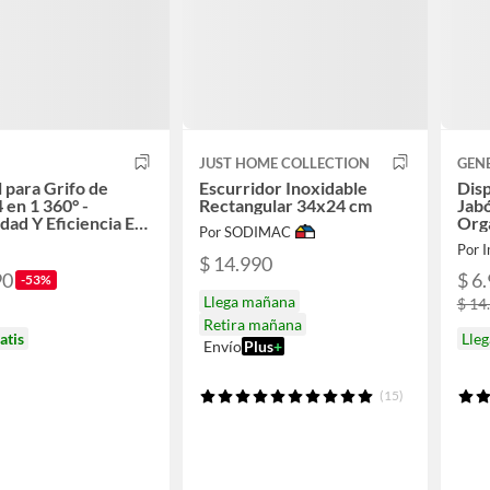
JUST HOME COLLECTION
GEN
 para Grifo de
Escurridor Inoxidable
Dis
 en 1 360° -
Rectangular 34x24 cm
Jabó
ad Y Eficiencia En
Org
Por SODIMAC
na
Por I
$ 14.990
90
$ 6
-53%
Llega mañana
$ 14
Retira mañana
atis
Lle
Envío
Plus
+
(15)