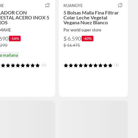
HE
KUANGYE
LADOR CON
5 Bolsas Malla Fina Filtrar
ESTAL ACERO INOX 5
Colar Leche Vegetal
ROS
Vegana Nuez Blanco
IMAHE
Por world super store
.690
$ 6.590
-16%
-60%
.290
$ 16.475
ga mañana
(1)
(1)