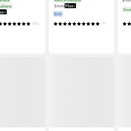
$ 15
Envío
Plus
+
mañana
Env
us
+
ECO
(32)
(9)