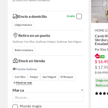
Envío a domicilio
Gratis
Llega mañana
HOME L
Retiro en un punto
Centrif
Verdura
Sodimac Cerrillos, Sodimac Maipú, Sodimac San Miguel, Sodimac El Bosque, Sodimac San Bernardo, Sodimac Talagante, Sodimac San Fernando
Ensalad
Retira mañana
Stock en tienda
$ 16.4
$ 17.9
Tiendas Sodimac
$ 26.990
Cerrillos
Maipú
San Miguel
El Bosque
Llega m
Mostrar más
Retira 
Marca
Mundo magia