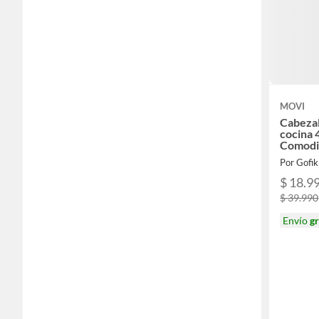
MOVI
Cabezal
cocina 4
Comodid
Tu Coci
Por Gofik
$ 18.9
$ 39.990
Envío
gr