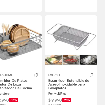
ESHOME
EVERSO
rridor De Platos
Escurridor Extensible de
ador De Loza
Acero Inoxidable para
anizador De Cocina
Lavaplatos
iorstore
Por MultiPlus
2.990
$ 9.990
-19%
-23%