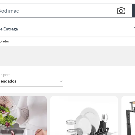
Search
Bar
de Entrega
olador
r por
:
endados