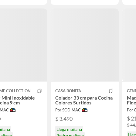
ME COLLECTION
CASA BONITA
GEN
 Mini Inoxidable
Colador 33 cm para Cocina
Maq
cina 9 cm
Colores Surtidos
Fide
IMAC
Por SODIMAC
Por 
$ 2
0
$ 3.490
$ 44
añana
Llega mañana
Lle
mañana
Retira mañana