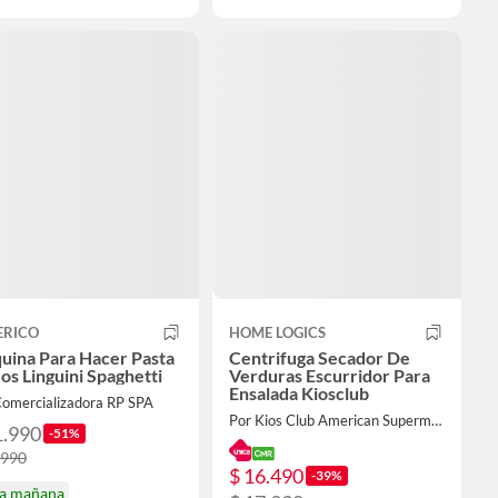
ERICO
HOME LOGICS
uina Para Hacer Pasta
Centrifuga Secador De
os Linguini Spaghetti
Verduras Escurridor Para
Ensalada Kiosclub
Comercializadora RP SPA
Por Kios Club American Supermarket
1.990
-51%
.990
$ 16.490
-39%
ga mañana