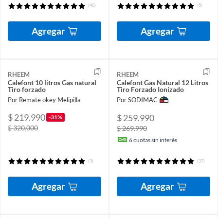
(40)
(5)
Agregar
Agregar
RHEEM
RHEEM
Calefont 10 litros Gas natural
Calefont Gas Natural 12 Litros
Tiro forzado
Tiro Forzado Ionizado
Por Remate okey Melipilla
Por SODIMAC
$ 219.990
$ 259.990
-31%
$ 320.000
$ 269.990
6
cuotas sin interés
(3)
(37)
Agregar
Agregar