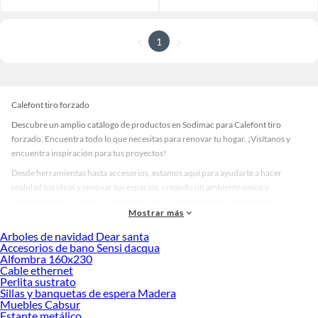
1
Calefont tiro forzado
Descubre un amplio catálogo de productos en Sodimac para Calefont tiro
forzado. Encuentra todo lo que necesitas para renovar tu hogar. ¡Visítanos y
encuentra inspiración para tus proyectos!
Desde herramientas hasta accesorios, estamos aquí para ayudarte a hacer
realidad tus ideas y renovar tus espacios, creando un ambiente único y
personalizado. Explora nuestra selección de herramientas, materiales y
Mostrar más
accesorios de calidad que te ayudarán a crear un espacio más tú.
Arboles de navidad Dear santa
Desde remodelaciones hasta proyectos de decoración, estamos aquí para hacer
Accesorios de bano Sensi dacqua
tus ideas realidad. ¡Visítanos y encuentra todo lo que tenemos para ofrecerte en
Alfombra 160x230
Calefont tiro forzado!
Cable ethernet
Perlita sustrato
Explora la variedad de productos de Calefont tiro forzado en Sodimac
Sillas y banquetas de espera Madera
Muebles Cabsur
Herramientas, materiales y accesorios de calidad para tus proyectos y
Estante metálico