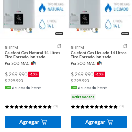
RHEEM
RHEEM
Calefont Gas Natural 14 Litros
Calefont Gas Licuado 14 Litros
Tiro Forzado Ionizado
Tiro Forzado Ionizado
Por SODIMAC
Por SODIMAC
$ 269.990
$ 269.990
-10%
-10%
$ 299.990
$ 299.990
6
cuotas sin interés
6
cuotas sin interés
Retira mañana
(24)
(14)
Agregar
Agregar