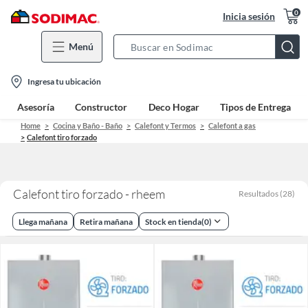
0
Inicia sesión
Menú
Search
Bar
location-
Ingresa tu ubicación
icon
Asesoría
Constructor
Deco Hogar
Tipos de Entrega
Home
Cocina y Baño - Baño
Calefont y Termos
Calefont a gas
Calefont tiro forzado
Calefont tiro forzado - rheem
Resultados
(
28
)
Llega mañana
Retira mañana
Stock en tienda
(
0
)