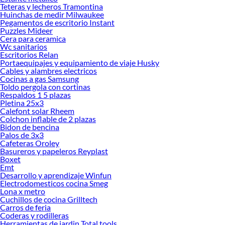
renovación de espacios. ¡Visítanos y descubre todo lo que tenemos para
Teteras y lecheros Tramontina
ofrecerte!
Huinchas de medir Milwaukee
Pegamentos de escritorio Instant
Encuentra una amplia variedad de productos de Calefont tiro forzado en
Puzzles Mideer
Sodimac. Encuentra todo lo necesario para tus proyectos de renovación y
Cera para ceramica
decoración. ¡Visítanos y haz tus ideas realidad!
Wc sanitarios
Escritorios Relan
Portaequipajes y equipamiento de viaje Husky
Cables y alambres electricos
Cocinas a gas Samsung
Toldo pergola con cortinas
Respaldos 1 5 plazas
Pletina 25x3
Calefont solar Rheem
Colchon inflable de 2 plazas
Bidon de bencina
Palos de 3x3
Cafeteras Oroley
Basureros y papeleros Reyplast
Boxet
Emt
Desarrollo y aprendizaje Winfun
Electrodomesticos cocina Smeg
Lona x metro
Cuchillos de cocina Grilltech
Carros de feria
Coderas y rodilleras
Herramientas de jardin Total tools