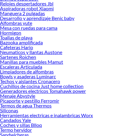
Relojes despertadores Jbl
Herramientas, materiales y accesorios de calidad para tus proyectos y
Aspiradoras robot Xiaomi
renovación de espacios. ¡Visítanos y descubre todo lo que tenemos para
Manguera 2 pulgadas
ofrecerte!
Desarrollo y aprendizaje Benic baby
Alfombras yute
Encuentra una amplia variedad de productos de Herramientas de jardín en
Mesa con ruedas para cama
Sodimac. Encuentra todo lo necesario para tus proyectos de renovación y
Hormigon
decoración. ¡Visítanos y haz tus ideas realidad!
Toallas de playa
Bazooka amplificada
Cafeteras Hario
Neumaticos y llantas Austone
Sartenes Roichen
Manillas para muebles Mamut
Escaleras Articulada
Limpiadores de alfombras
Bowls y asaderas Luminarc
Techos y aislantes Cronacero
Cuchillos de cocina Just home collection
Generadores electricos Tomahawk power
Menaje Abystyle
Picaporte y pestillo Ferromir
Termos de agua Thermos
Siliconas
Herramientas electricas e inalambricas Worx
Candados Yale
Coches y sillas Blloq
Termo hervidor
Sandwicheras