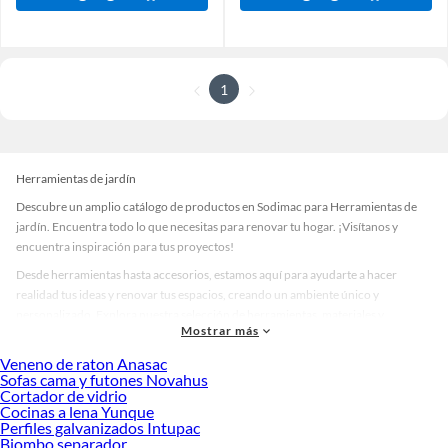
1
Herramientas de jardín
Descubre un amplio catálogo de productos en Sodimac para Herramientas de
jardín. Encuentra todo lo que necesitas para renovar tu hogar. ¡Visítanos y
encuentra inspiración para tus proyectos!
Desde herramientas hasta accesorios, estamos aquí para ayudarte a hacer
realidad tus ideas y renovar tus espacios, creando un ambiente único y
personalizado. Explora nuestra selección de herramientas, materiales y
Mostrar más
accesorios de calidad que te ayudarán a crear un espacio más tú.
Veneno de raton Anasac
Desde remodelaciones hasta proyectos de decoración, estamos aquí para hacer
Sofas cama y futones Novahus
tus ideas realidad. ¡Visítanos y encuentra todo lo que tenemos para ofrecerte en
Cortador de vidrio
Herramientas de jardín!
Cocinas a lena Yunque
Perfiles galvanizados Intupac
Explora la variedad de productos de Herramientas de jardín en Sodimac
Biombo separador