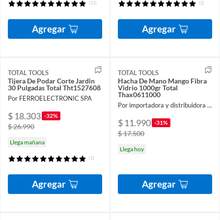
(11)
(2)
Agregar
Agregar
TOTAL TOOLS
TOTAL TOOLS
Tijera De Podar Corte Jardin
Hacha De Mano Mango Fibra
30 Pulgadas Total Tht1527608
Vidrio 1000gr Total
Thax0611000
Por FERROELECTRONIC SPA
Por importadora y distribuidora ferroelectronic spa
$ 18.303
-32%
$ 11.990
-31%
$ 26.990
$ 17.500
Llega mañana
Llega hoy
(1)
Agregar
Agregar