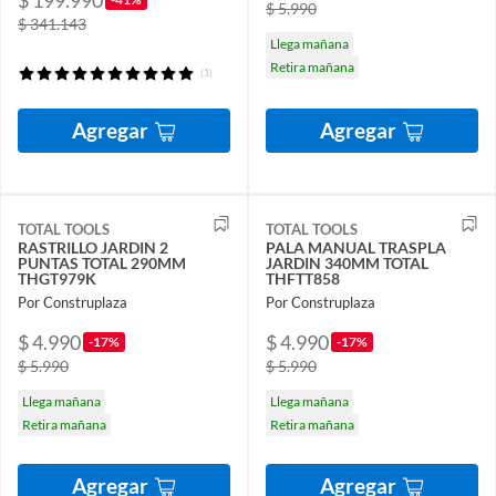
$ 199.990
$ 5.990
$ 341.143
Llega mañana
Retira mañana
(1)
Agregar
Agregar
TOTAL TOOLS
TOTAL TOOLS
RASTRILLO JARDIN 2
PALA MANUAL TRASPLA
PUNTAS TOTAL 290MM
JARDIN 340MM TOTAL
THGT979K
THFTT858
Por Construplaza
Por Construplaza
$ 4.990
$ 4.990
-17%
-17%
$ 5.990
$ 5.990
Llega mañana
Llega mañana
Retira mañana
Retira mañana
Agregar
Agregar