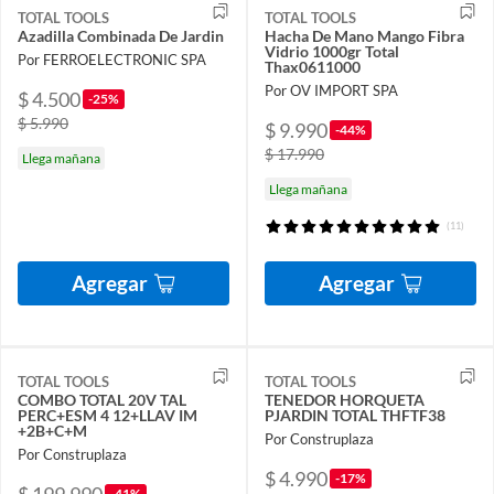
TOTAL TOOLS
TOTAL TOOLS
Azadilla Combinada De Jardin
Hacha De Mano Mango Fibra
Vidrio 1000gr Total
Por FERROELECTRONIC SPA
Thax0611000
Por OV IMPORT SPA
$ 4.500
-25%
$ 5.990
$ 9.990
-44%
$ 17.990
Llega mañana
Llega mañana
(11)
Agregar
Agregar
TOTAL TOOLS
TOTAL TOOLS
COMBO TOTAL 20V TAL
TENEDOR HORQUETA
PERC+ESM 4 12+LLAV IM
PJARDIN TOTAL THFTF38
+2B+C+M
Por Construplaza
Por Construplaza
$ 4.990
-17%
-41%