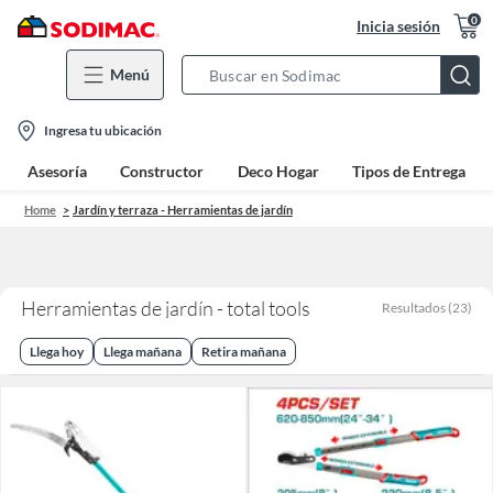
0
Inicia sesión
Menú
Search
Bar
location-
Ingresa tu ubicación
icon
Asesoría
Constructor
Deco Hogar
Tipos de Entrega
Home
Jardín y terraza - Herramientas de jardín
Herramientas de jardín - total tools
Resultados
(
23
)
Llega hoy
Llega mañana
Retira mañana