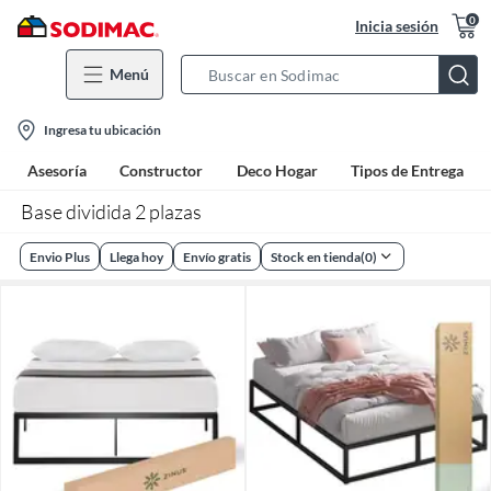
0
Inicia sesión
Menú
Search
Bar
location-
Ingresa tu ubicación
icon
Asesoría
Constructor
Deco Hogar
Tipos de Entrega
Base dividida 2 plazas
Envio Plus
Llega hoy
Envío gratis
Stock en tienda
(
0
)