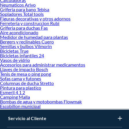
Calculadoras
Neumaticos Arivo
Griferia para bano Tebisa
Sopladores Total tools
Figuras decorativas y otros adornos
Ferreteria y construccion Rubi
Griferia para duchas Fas
Aire acondicionado
Medidor de humedad para plantas
Bergers y reclinables Cuero
Semillas y bulbos Vilmorin
Bicicletas True
Bicicletas infantiles 24
Vasos de vidrio
Accesorios para administrar medicamentos
Llaves de impacto Bosch
Tenis de mesa o ping pong
Sofas cama y futones
Columnas de ducha Stretto
Pintura para plastico
Esmeril 4 1 2
Camping Malla
Bombas de agua y motobombas Flowmak
Escobillon municipal
Servicio al Cliente