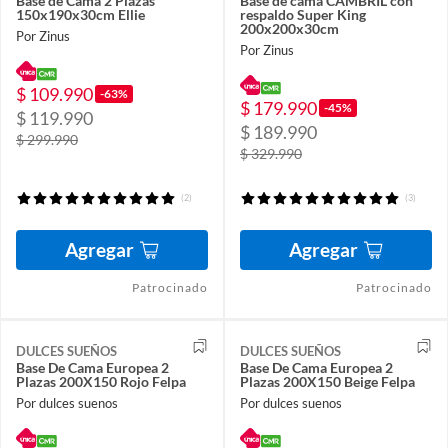
Base de Cama 2 Plazas
Base de cama CAMBRIL con
150x190x30cm Ellie
respaldo Super King
200x200x30cm
Por Zinus
Por Zinus
$ 109.990
-63%
$ 179.990
-45%
$ 119.990
$ 189.990
$ 299.990
$ 329.990
(2)
(3)
Agregar
Agregar
Patrocinado
Patrocinado
DULCES SUEÑOS
DULCES SUEÑOS
Base De Cama Europea 2
Base De Cama Europea 2
Plazas 200X150 Rojo Felpa
Plazas 200X150 Beige Felpa
Por dulces suenos
Por dulces suenos