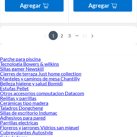
Agregar
Agregar
...
1
2
3
21
Parche para piscina
Tecnologia Bowers & wilkins
Sillas gamer Newskill
Cierres de terraza Just home collection
Manteles y caminos de mesa Chantilly
Belleza higiene y salud Bomidi
Estufas Pellet
Otros accesorios computacion Datacom
Rejillas y parrillas
Cerámicas tipo madera
Taladros Dongcheng
Sillas de escritorio Indumac
Adhesivos para pared
Parrillas electricas
Floreros y jarrones Vidrios san miguel
Cubrevolantes Autostyle