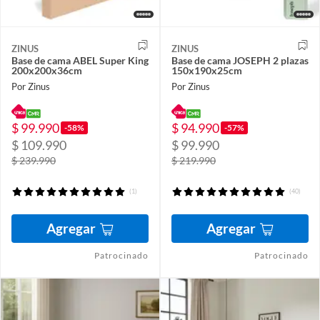
ZINUS
ZINUS
Base de cama ABEL Super King
Base de cama JOSEPH 2 plazas
200x200x36cm
150x190x25cm
Por Zinus
Por Zinus
$ 99.990
$ 94.990
-58%
-57%
$ 109.990
$ 99.990
$ 239.990
$ 219.990
(1)
(40)
Agregar
Agregar
Patrocinado
Patrocinado