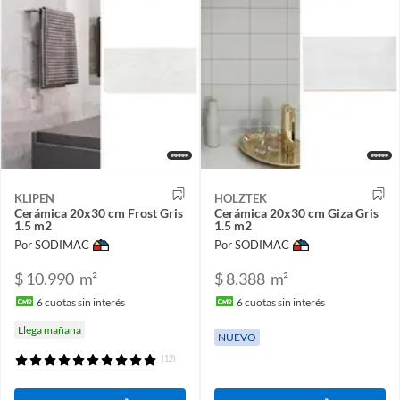
KLIPEN
HOLZTEK
Cerámica 20x30 cm Frost Gris
Cerámica 20x30 cm Giza Gris
1.5 m2
1.5 m2
Por SODIMAC
Por SODIMAC
$ 10.990
m²
$ 8.388
m²
6
cuotas sin interés
6
cuotas sin interés
Llega mañana
NUEVO
(12)