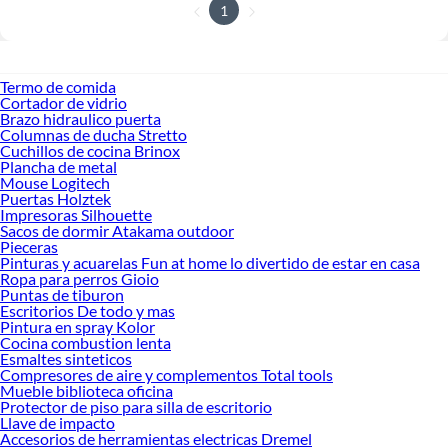
1
Termo de comida
Cortador de vidrio
Brazo hidraulico puerta
Columnas de ducha Stretto
Cuchillos de cocina Brinox
Plancha de metal
Mouse Logitech
Puertas Holztek
Impresoras Silhouette
Sacos de dormir Atakama outdoor
Pieceras
Pinturas y acuarelas Fun at home lo divertido de estar en casa
Ropa para perros Gioio
Puntas de tiburon
Escritorios De todo y mas
Pintura en spray Kolor
Cocina combustion lenta
Esmaltes sinteticos
Compresores de aire y complementos Total tools
Mueble biblioteca oficina
Protector de piso para silla de escritorio
Llave de impacto
Accesorios de herramientas electricas Dremel