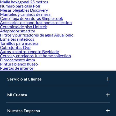
Malla hexagonal 25 metros
Numero para casa Poli
Mesas plegables Discovery
Manteles y caminos de mesa
Centrifuga de verduras Simple cook
Accesorios de bano Just home collection
Ceramicas de piso Holztek
Adaptador smart tv
Filtros y purificadores de agua Aqua ionic
Esmaltes sinteticos
Tornillos para madera
Cubrejuntas Dvp
Autos a control remoto Beyblade
Cercos y enrejados Just home collection
Fibrocemento 4mm
Pintura blanco hueso
Puertas de interior
Servicio al Cliente
Mi Cuenta
Nuestra Empresa