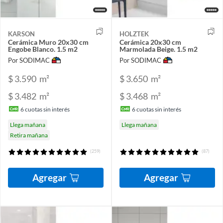
KARSON
HOLZTEK
Cerámica Muro 20x30 cm
Cerámica 20x30 cm
Engobe Blanco. 1.5 m2
Marmolada Beige. 1.5 m2
Por SODIMAC
Por SODIMAC
$ 3.590
m²
$ 3.650
m²
$ 3.482
m²
$ 3.468
m²
6
cuotas sin interés
6
cuotas sin interés
Llega mañana
Llega mañana
Retira mañana
(259)
(87)
Agregar
Agregar