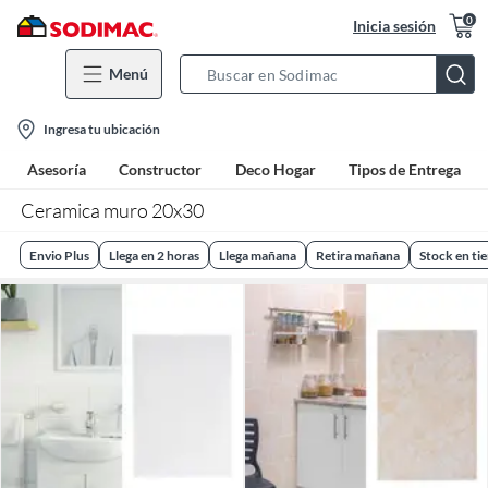
0
Inicia sesión
Menú
Search
Bar
location-
Ingresa tu ubicación
icon
Asesoría
Constructor
Deco Hogar
Tipos de Entrega
Ceramica muro 20x30
Envio Plus
Llega en 2 horas
Llega mañana
Retira mañana
Stock en ti