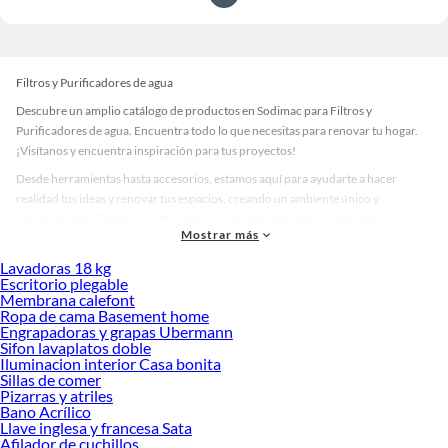
Filtros y Purificadores de agua
Descubre un amplio catálogo de productos en Sodimac para Filtros y
Purificadores de agua. Encuentra todo lo que necesitas para renovar tu hogar.
¡Visítanos y encuentra inspiración para tus proyectos!
Desde herramientas hasta accesorios, estamos aquí para ayudarte a hacer
realidad tus ideas y renovar tus espacios, creando un ambiente único y
personalizado. Explora nuestra selección de herramientas, materiales y
Mostrar más
accesorios de calidad que te ayudarán a crear un espacio más tú.
Lavadoras 18 kg
Desde remodelaciones hasta proyectos de decoración, estamos aquí para hacer
Escritorio plegable
tus ideas realidad. ¡Visítanos y encuentra todo lo que tenemos para ofrecerte en
Membrana calefont
Filtros y Purificadores de agua!
Ropa de cama Basement home
Engrapadoras y grapas Ubermann
Explora la variedad de productos de Filtros y Purificadores de agua en
Sifon lavaplatos doble
Sodimac
Iluminacion interior Casa bonita
Sillas de comer
Herramientas, materiales y accesorios de calidad para tus proyectos y
Pizarras y atriles
renovación de espacios. ¡Visítanos y descubre todo lo que tenemos para
Bano Acrílico
ofrecerte!
Llave inglesa y francesa Sata
Afilador de cuchillos