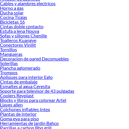
Encuentra una amplia variedad de productos de Filtros y Purificadores de agua
Cables y alambres electricos
en Sodimac. Encuentra todo lo necesario para tus proyectos de renovación y
Horno a gas
Ducha solar
decoración. ¡Visítanos y haz tus ideas realidad!
Cocina Ticgas
Bicicletas 16
Cintas doble contacto
Estufa a lena Nouva
Sofas y sillones Chenille
Toalleros Kuangye
Conectores Vinilit
Tornillos
Mangueras
Decoracion de pared Decomuebles
Solerillas
Plancha aglomerado
Trompos
Apliques para interior Eglo
Cintas de embalaje
Esmaltes al agua Ceresita
Soporte para televisor de 43 pulgadas
Coolers Reyplast
Blocks y libros para colorear Artel
Llaves allen
Colchones inflables Intex
Plantas de interior
Goma eva para piso
Herramientas de jardin Bahco
Parrillas a carbon Bbq grill