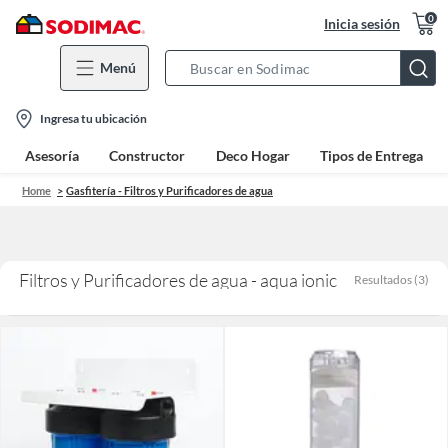
0
Inicia sesión
Menú
Search
Bar
location-
Ingresa tu ubicación
icon
Asesoría
Constructor
Deco Hogar
Tipos de Entrega
Home
Gasfitería - Filtros y Purificadores de agua
Filtros y Purificadores de agua - aqua ionic
Resultados
(
3
)