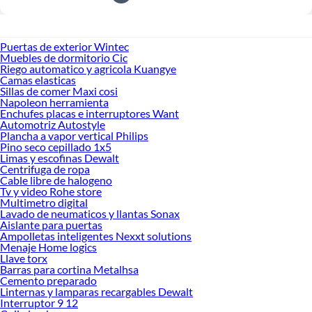
Puertas de exterior Wintec
Muebles de dormitorio Cic
Riego automatico y agricola Kuangye
Camas elasticas
Sillas de comer Maxi cosi
Napoleon herramienta
Enchufes placas e interruptores Want
Automotriz Autostyle
Plancha a vapor vertical Philips
Pino seco cepillado 1x5
Limas y escofinas Dewalt
Centrifuga de ropa
Cable libre de halogeno
Tv y video Rohe store
Multimetro digital
Lavado de neumaticos y llantas Sonax
Aislante para puertas
Ampolletas inteligentes Nexxt solutions
Menaje Home logics
Llave torx
Barras para cortina Metalhsa
Cemento preparado
Linternas y lamparas recargables Dewalt
Interruptor 9 12