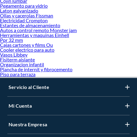
Cojin lumbar
Pegamento para vidrio
Laton galvanizado
Ollas y cacerolas Fissman
Electricidad Crompton
Estantes de almacenamiento
Autos a control remoto Monster jam
Herramientas y maquinas Einhell
Ppr 32 mm
Cajas cartones y films Ou
Cooler electrico para auto
Vasos Libbey
Fisiterm aislante
Organizacion infantil
Plancha de internit y fibrocemento
Piso para terraza
Servicio al Cliente
Mi Cuenta
Nuestra Empresa