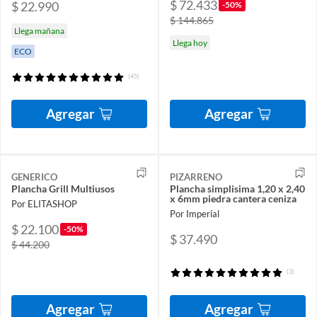
$ 72.433
$ 22.990
-50%
$ 144.865
Llega mañana
Llega hoy
ECO
(45)
Agregar
Agregar
GENERICO
PIZARRENO
Plancha Grill Multiusos
Plancha simplisima 1,20 x 2,40
x 6mm piedra cantera ceniza
Por ELITASHOP
Por Imperial
$ 22.100
-50%
$ 37.490
$ 44.200
(3)
Agregar
Agregar