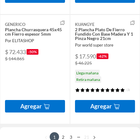
GENERICO
KUANGYE
Plancha Churrasquera 45x45
2 Plancha Plato De Fierro
cm Fierro espesor 5mm
Fundido Con Base Madera Y 1
Pinza Negro 21cm
Por ELITASHOP
Por world super store
$ 72.433
-50%
$ 17.590
-62%
$ 144.865
$ 46.225
Llega mañana
Retira mañana
(3)
Agregar
Agregar
...
1
2
3
21