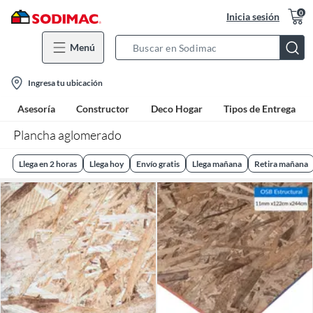
0
Inicia sesión
Menú
Search
Bar
location-
Ingresa tu ubicación
icon
Asesoría
Constructor
Deco Hogar
Tipos de Entrega
Plancha aglomerado
Llega en 2 horas
Llega hoy
Envío gratis
Llega mañana
Retira mañana