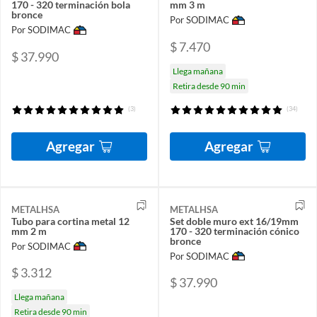
170 - 320 terminación bola
mm 3 m
bronce
Por SODIMAC
Por SODIMAC
$ 7.470
$ 37.990
Llega mañana
Retira desde 90 min
(3)
(34)
Agregar
Agregar
METALHSA
METALHSA
Tubo para cortina metal 12
Set doble muro ext 16/19mm
mm 2 m
170 - 320 terminación cónico
bronce
Por SODIMAC
Por SODIMAC
$ 3.312
$ 37.990
Llega mañana
Retira desde 90 min