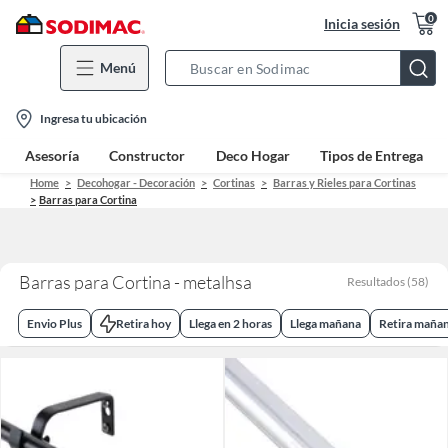
0
Inicia sesión
Menú
Search
Bar
location-
Ingresa tu ubicación
icon
Asesoría
Constructor
Deco Hogar
Tipos de Entrega
Home
Decohogar - Decoración
Cortinas
Barras y Rieles para Cortinas
Barras para Cortina
Barras para Cortina - metalhsa
Resultados
(
58
)
Envio Plus
Retira hoy
Llega en 2 horas
Llega mañana
Retira maña