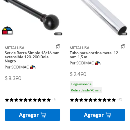
METALHSA
METALHSA
Set de Barra Simple 13/16 mm
Tubo para cortina metal 12
extensible 120-200 Bola
mm 1,5 m
Negro
Por SODIMAC
Por SODIMAC
$ 2.490
$ 8.390
Llega mañana
Retira desde 90 min
(3)
(80)
Agregar
Agregar