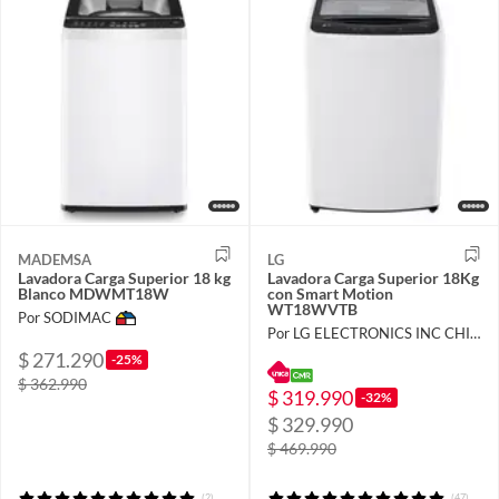
MADEMSA
LG
Lavadora Carga Superior 18 kg
Lavadora Carga Superior 18Kg
Blanco MDWMT18W
con Smart Motion
WT18WVTB
Por SODIMAC
Por LG ELECTRONICS INC CHILE LIMITADA
$ 271.290
-25%
$ 362.990
$ 319.990
-32%
$ 329.990
$ 469.990
(2)
(47)