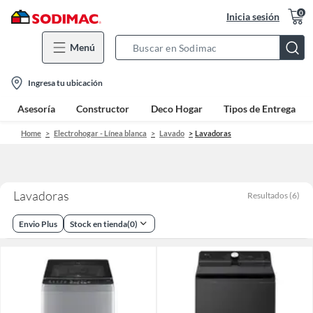
0
Inicia sesión
Menú
Search
Bar
location-
Ingresa tu ubicación
icon
Asesoría
Constructor
Deco Hogar
Tipos de Entrega
Home
Electrohogar - Línea blanca
Lavado
Lavadoras
Lavadoras
Resultados
(
6
)
Envio Plus
Stock en tienda
(
0
)