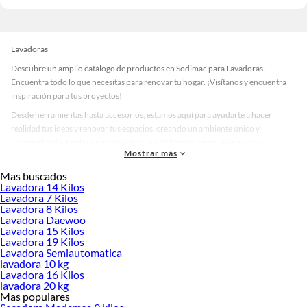
Lavadoras
Descubre un amplio catálogo de productos en Sodimac para Lavadoras.
Encuentra todo lo que necesitas para renovar tu hogar. ¡Visítanos y encuentra
inspiración para tus proyectos!
Desde herramientas hasta accesorios, estamos aquí para ayudarte a hacer
realidad tus ideas y renovar tus espacios, creando un ambiente único y
personalizado. Explora nuestra selección de herramientas, materiales y
Mostrar más
accesorios de calidad que te ayudarán a crear un espacio más tú.
Mas buscados
Desde remodelaciones hasta proyectos de decoración, estamos aquí para hacer
Lavadora 14 Kilos
tus ideas realidad. ¡Visítanos y encuentra todo lo que tenemos para ofrecerte en
Lavadora 7 Kilos
Lavadoras!
Lavadora 8 Kilos
Lavadora Daewoo
Explora la variedad de productos de Lavadoras en Sodimac
Lavadora 15 Kilos
Lavadora 19 Kilos
Herramientas, materiales y accesorios de calidad para tus proyectos y
Lavadora Semiautomatica
renovación de espacios. ¡Visítanos y descubre todo lo que tenemos para
lavadora 10 kg
ofrecerte!
Lavadora 16 Kilos
lavadora 20 kg
Encuentra una amplia variedad de productos de Lavadoras en Sodimac.
Mas populares
Encuentra todo lo necesario para tus proyectos de renovación y decoración.