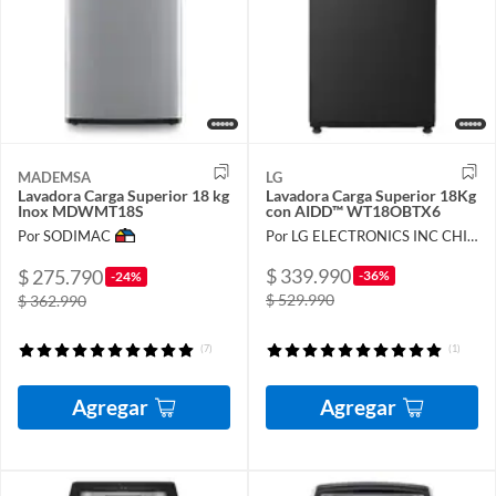
MADEMSA
LG
Lavadora Carga Superior 18 kg
Lavadora Carga Superior 18Kg
Inox MDWMT18S
con AIDD™ WT18OBTX6
Por SODIMAC
Por LG ELECTRONICS INC CHILE LIMITADA
$ 339.990
$ 275.790
-36%
-24%
$ 529.990
$ 362.990
(7)
(1)
Agregar
Agregar