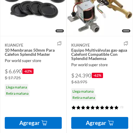
KUANGYE
KUANGYE
10 Membranas 50mm Para
Equipo Multiválvulas gas-agua
Calefon Splendid Master
Calefont Compatible Con
Splendid Mademsa
Por world super store
Por world super store
$ 6.690
-62%
$ 24.390
-62%
$ 17.725
$ 63.975
Llega mañana
Llega mañana
Retira mañana
Retira mañana
(1)
Agregar
Agregar