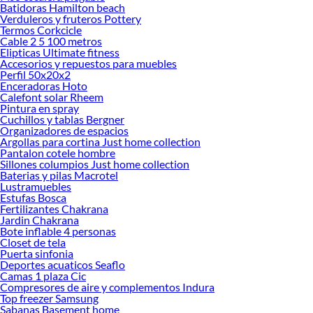
Batidoras Hamilton beach
Verduleros y fruteros Pottery
Termos Corkcicle
Cable 2 5 100 metros
Elipticas Ultimate fitness
Accesorios y repuestos para muebles
Perfil 50x20x2
Enceradoras Hoto
Calefont solar Rheem
Pintura en spray
Cuchillos y tablas Bergner
Organizadores de espacios
Argollas para cortina Just home collection
Pantalon cotele hombre
Sillones columpios Just home collection
Baterias y pilas Macrotel
Lustramuebles
Estufas Bosca
Fertilizantes Chakrana
Jardin Chakrana
Bote inflable 4 personas
Closet de tela
Puerta sinfonia
Deportes acuaticos Seaflo
Camas 1 plaza Cic
Compresores de aire y complementos Indura
Top freezer Samsung
Sabanas Basement home