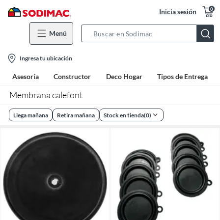
0
Inicia sesión
Menú
Search
Bar
location-
Ingresa tu ubicación
icon
Asesoría
Constructor
Deco Hogar
Tipos de Entrega
Membrana calefont
Llega mañana
Retira mañana
Stock en tienda
(
0
)