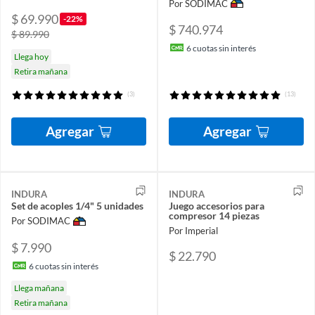
Por SODIMAC
$ 69.990
-22%
$ 740.974
$ 89.990
6
cuotas sin interés
Llega hoy
Retira mañana
(3)
(13)
Agregar
Agregar
INDURA
INDURA
Set de acoples 1/4" 5 unidades
Juego accesorios para
compresor 14 piezas
Por SODIMAC
Por Imperial
$ 7.990
$ 22.790
6
cuotas sin interés
Llega mañana
Retira mañana