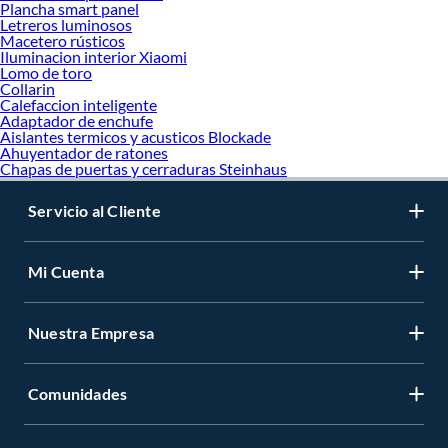
Plancha smart panel
Letreros luminosos
Macetero rústicos
Iluminacion interior Xiaomi
Lomo de toro
Collarin
Calefaccion inteligente
Adaptador de enchufe
Aislantes termicos y acusticos Blockade
Ahuyentador de ratones
Chapas de puertas y cerraduras Steinhaus
Servicio al Cliente
Mi Cuenta
Nuestra Empresa
Comunidades