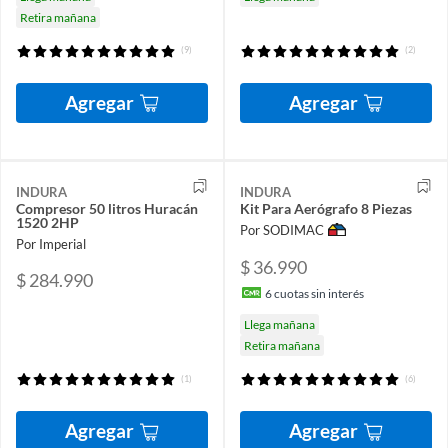
Retira mañana
(9)
(2)
Agregar
Agregar
INDURA
INDURA
Compresor 50 litros Huracán
Kit Para Aerógrafo 8 Piezas
1520 2HP
Por SODIMAC
Por Imperial
$ 36.990
$ 284.990
6
cuotas sin interés
Llega mañana
Retira mañana
(1)
(6)
Agregar
Agregar