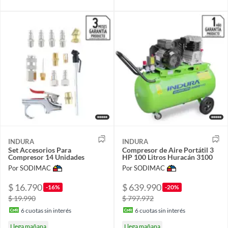
INDURA
INDURA
Set Accesorios Para
Compresor de Aire Portátil 3
Compresor 14 Unidades
HP 100 Litros Huracán 3100
Por SODIMAC
Por SODIMAC
$ 16.790
$ 639.990
-16%
-20%
$ 19.990
$ 797.972
6
cuotas sin interés
6
cuotas sin interés
Llega mañana
Llega mañana