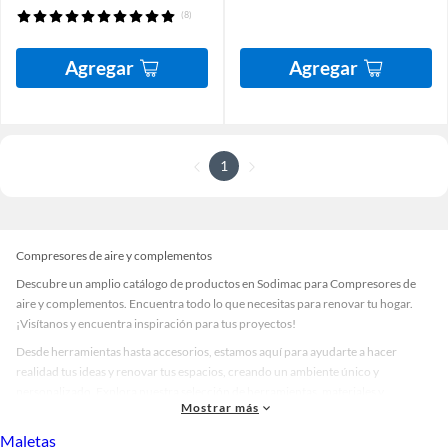
(8)
Agregar
Agregar
1
Compresores de aire y complementos
Descubre un amplio catálogo de productos en Sodimac para Compresores de
aire y complementos. Encuentra todo lo que necesitas para renovar tu hogar.
¡Visítanos y encuentra inspiración para tus proyectos!
Desde herramientas hasta accesorios, estamos aquí para ayudarte a hacer
realidad tus ideas y renovar tus espacios, creando un ambiente único y
personalizado. Explora nuestra selección de herramientas, materiales y
Mostrar más
accesorios de calidad que te ayudarán a crear un espacio más tú.
Maletas
Desde remodelaciones hasta proyectos de decoración, estamos aquí para hacer