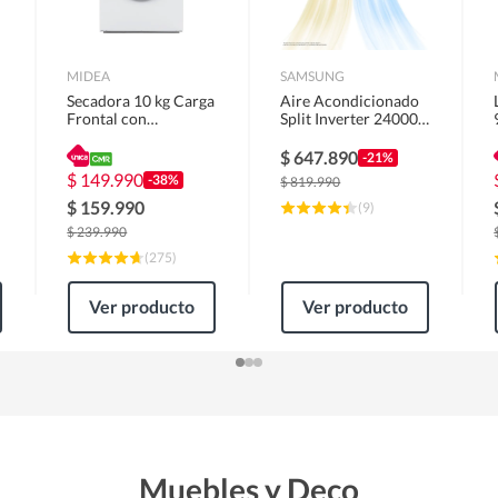
MIDEA
SAMSUNG
Secadora 10 kg Carga
Aire Acondicionado
Frontal con
Split Inverter 24000
Evacuación Blanco
BTU
MD100A100/W2
$
647.890
-21%
$
149.990
-38%
$
819.990
$
159.990
(
9
)
$
239.990
(
275
)
Ver producto
Ver producto
Muebles y Deco