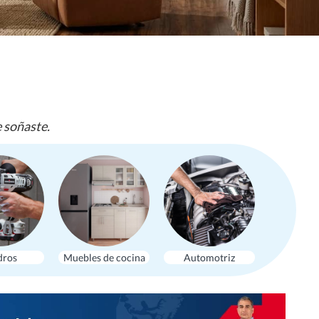
e soñaste.
dros
Muebles de cocina
Automotriz