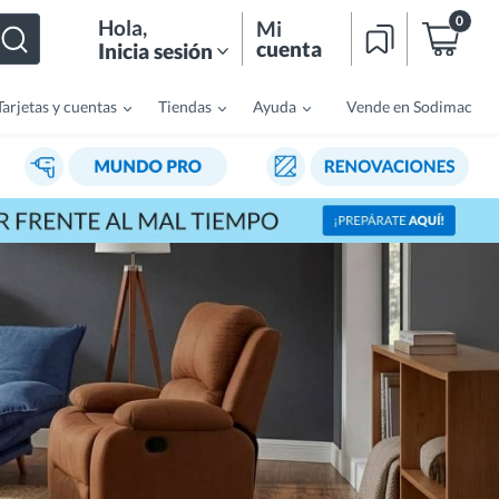
0
Hola
,
Mi
cuenta
Inicia sesión
Tarjetas y cuentas
Tiendas
Ayuda
Vende en Sodimac