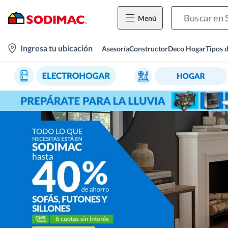
Menú
location-
Ingresa tu ubicación
Asesoría
Constructor
Deco Hogar
Tipos 
icon