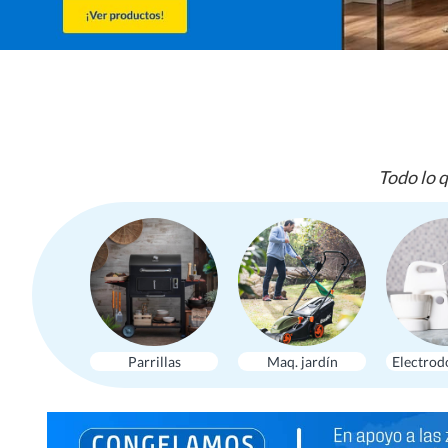
Todo lo q
Parrillas
Maq. jardín
Electrod