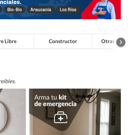
re Libre
Constructor
Otras Categor
eíbles.