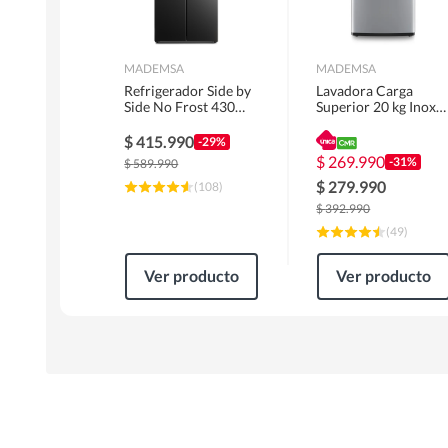
MADEMSA
MADEMSA
Refrigerador Side by
Lavadora Carga
Side No Frost 430
Superior 20 kg Inox
Litros Negro
MDWMT20S
MAS430B
$
415.990
-29%
$
269.990
-31%
$
589.990
$
279.990
(
108
)
$
392.990
(
49
)
Ver producto
Ver producto